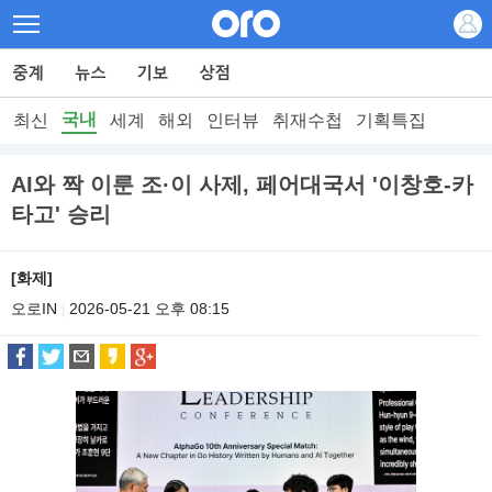
국내
최신
세계
해외
인터뷰
취재수첩
기획특집
AI와 짝 이룬 조·이 사제, 페어대국서 '이창호-카
타고' 승리
[화제]
오로IN
2026-05-21 오후 08:15
|