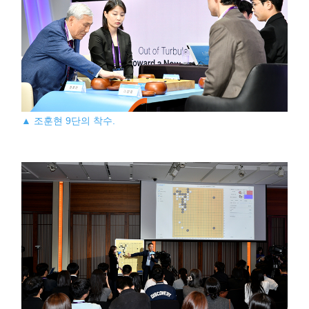
▲ 조훈현 9단의 착수.