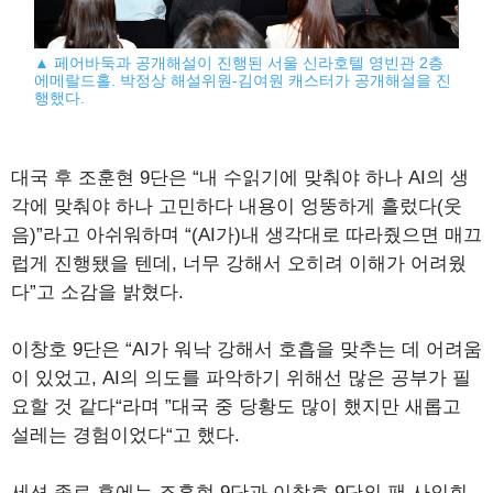
▲ 페어바둑과 공개해설이 진행된 서울 신라호텔 영빈관 2층
에메랄드홀. 박정상 해설위원-김여원 캐스터가 공개해설을 진
행했다.
대국 후 조훈현 9단은 “내 수읽기에 맞춰야 하나 AI의 생
각에 맞춰야 하나 고민하다 내용이 엉뚱하게 흘렀다(웃
음)”라고 아쉬워하며 “(AI가)내 생각대로 따라줬으면 매끄
럽게 진행됐을 텐데, 너무 강해서 오히려 이해가 어려웠
다”고 소감을 밝혔다.
이창호 9단은 “AI가 워낙 강해서 호흡을 맞추는 데 어려움
이 있었고, AI의 의도를 파악하기 위해선 많은 공부가 필
요할 것 같다“라며 ”대국 중 당황도 많이 했지만 새롭고
설레는 경험이었다“고 했다.
세션 종료 후에는 조훈현 9단과 이창호 9단의 팬 사인회