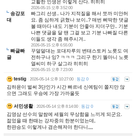
교활한 인생은 이렇게 산다. 히히히
2026-05-15 오후 3:52:00
송강포
빠그리 선생.. 나가 지적질을 해서 쪼까 미안허
대
요. 좀 심하게 긁혔나 보이..? 매번 삐딱한 댓글
볼 때마다 내도 기분이 안좋아 지더구만.. 기분
나쁜 댓글을 달 땐 그걸 보고 기분 나빠질 다른
이들도 생각 좀 해주시겨..
2026-05-15 오후 6:55:00
빠글빠
꾸덜덜대는 포대자루의 변태스토커 노릇도 여
글
전하구나 잉? ㅋㅋㅋ 그리구 한기 똘마니 노릇
열씨미 하구 살그라 히히히
2026-05-15 오후 7:23:00
testig
2026-05-14 오후 10:27:00
동감 0
|
|
김하윤이 벌써 3단인가 시간 빠르네 신예팀이 쫄지만 않
으면 그래도 우승에 가장 가까울듯
서민생활
2026-05-14 오후 8:14:00
동감 0
|
|
김영삼 선수의 말쌈에 세월의 무상함을 느끼게 되군요.
젊었을 때 한때는 강자중의 한분이었는데,
한판승도 이렇게나 겸손해져야 한다니,,,,