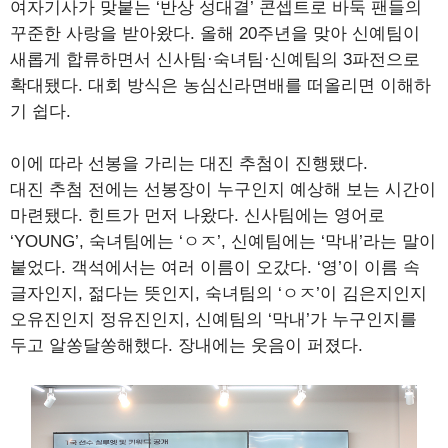
여자기사가 맞붙는 ‘반상 성대결’ 콘셉트로 바둑 팬들의
꾸준한 사랑을 받아왔다. 올해 20주년을 맞아 신예팀이
새롭게 합류하면서 신사팀·숙녀팀·신예팀의 3파전으로
확대됐다. 대회 방식은 농심신라면배를 떠올리면 이해하
기 쉽다.
이에 따라 선봉을 가리는 대진 추첨이 진행됐다.
대진 추첨 전에는 선봉장이 누구인지 예상해 보는 시간이
마련됐다. 힌트가 먼저 나왔다. 신사팀에는 영어로
‘YOUNG’, 숙녀팀에는 ‘ㅇㅈ’, 신예팀에는 ‘막내’라는 말이
붙었다. 객석에서는 여러 이름이 오갔다. ‘영’이 이름 속
글자인지, 젊다는 뜻인지, 숙녀팀의 ‘ㅇㅈ’이 김은지인지
오유진인지 정유진인지, 신예팀의 ‘막내’가 누구인지를
두고 알쏭달쏭해했다. 장내에는 웃음이 퍼졌다.