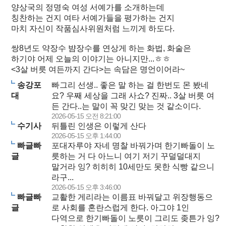
양상국의 정명숙 여성 서예가를 소개하는데
칭찬하는 건지 여타 서예가들을 평가하는 건지
마치 자신이 작품심사위원처럼 느끼게 하도다.
쌍8년도 약장수 뱜장수를 연상게 하는 화법, 화술은
하기야 어제 오늘의 이야기는 아니지만...ㅎㅎ
<3살 버릇 여든까지 간다>는 속담은 명언이어라~
송강포
빠그리 선생.. 좋은 말 하는 걸 한번도 몬 봤네
대
요? 우째 세상을 그래 사쇼? 진짜.. 3살 버릇 여
든 간다..는 말이 꼭 맞긴 맞는 것 같소이다.
2026-05-15 오전 8:21:00
수기사
뒤틀린 인생은 이렇게 산다
2026-05-15 오후 1:44:00
빠글빠
포대자루야 자네 명찰 바꿔가며 한기빠돌이 노
글
릇하는 거 다 아느니 여기 저기 꾸덜덜대지
말거라 잉? 히히히 10세만도 못한 식빵 같으니
라구...
2026-05-15 오후 3:46:00
빠글빠
교활한 게리라는 이름표 바꿔달고 위장행동으
글
로 사회를 혼란스럽게 한다. 아그야 1인
다역으로 한기빠돌이 노릇이 그리도 좆튼가 잉?