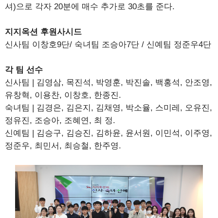
셔)으로 각자 20분에 매수 추가로 30초를 준다.
지지옥션 후원사시드
신사팀 이창호9단/ 숙녀팀 조승아7단 / 신예팀 정준우4단
각 팀 선수
신사팀 | 김영삼, 목진석, 박영훈, 박진솔, 백홍석, 안조영,
유창혁, 이용찬, 이창호, 한종진.
숙녀팀 | 김경은, 김은지, 김채영, 박소율, 스미레, 오유진,
정유진, 조승아, 조혜연, 최 정.
신예팀 | 김승구, 김승진, 김하윤, 윤서원, 이민석, 이주영,
정준우, 최민서, 최승철, 한주영.