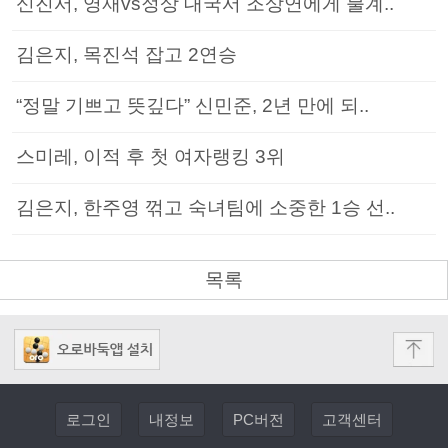
신진서, 영재vs정상 대국서 조상연에게 불계..
김은지, 목진석 잡고 2연승
“정말 기쁘고 뜻깊다” 신민준, 2년 만에 되..
스미레, 이적 후 첫 여자랭킹 3위
김은지, 한주영 꺾고 숙녀팀에 소중한 1승 선..
목록
로그인
내정보
PC버전
고객센터