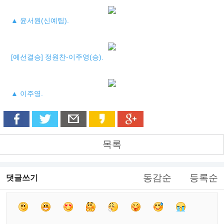
▲ 윤서원(신예팀).
[예선결승] 정원찬-이주영(승).
▲ 이주영.
목록
동감순
등록순
댓글쓰기