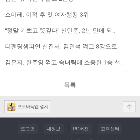
스미레, 이적 후 첫 여자랭킹 3위
“정말 기쁘고 뜻깊다” 신민준, 2년 만에 되..
디펜딩챔피언 신진서, 김민석 꺾고 8강으로
김은지, 한주영 꺾고 숙녀팀에 소중한 1승 선..
목록
로그인
내정보
PC버전
고객센터