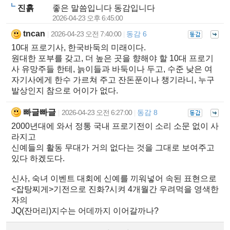
진흙
좋은 말씀입니다 동감입니다
2026-04-23 오후 6:45:00
tncan
2026-04-23 오전 7:40:00
동감 6
|
|
10대 프로기사, 한국바둑의 미래이다.
원대한 포부를 갖고, 더 높은 곳을 향해야 할 10대 프로기
사 유망주들 한테, 늙이들과 바둑이나 두고, 수준 낮은 여
자기사에게 한수 가르쳐 주고 잔돈푼이나 챙기라니, 누구
발상인지 참으로 어이가 없다.
빠글빠글
2026-04-23 오전 6:27:00
동감 8
|
|
2000년대에 와서 정통 국내 프로기전이 소리 소문 없이 사
라지고
신예들의 활동 무대가 거의 없다는 것을 그대로 보여주고
있다 하겠도다.
신사, 숙녀 이벤트 대회에 신예를 끼워넣어 속된 표현으로
<잡탕찌게>기전으로 진화?시켜 4개월간 우려먹을 영색한
자의
JQ(잔머리)지수는 어데까지 이어갈까나?