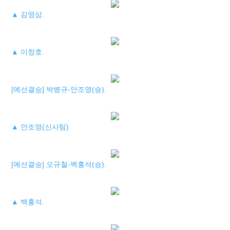
▲ 김영삼.
▲ 이창호.
[예선결승] 박병규-안조영(승).
▲ 안조영(신사팀)
[예선결승] 오규철-백홍석(승).
▲ 백홍석.