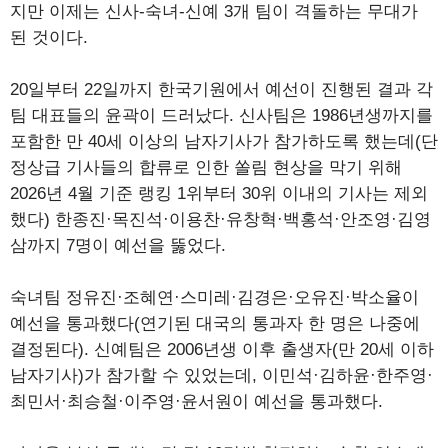
지만 이제는 신사-숙녀-신예 3개 팀이 격돌하는 무대가
된 것이다.
20일부터 22일까지 한국기원에서 예선이 진행된 결과 각
팀 대표들의 윤곽이 드러났다. 신사팀은 1986년생까지를
포함한 만 40세 이상의 남자기사가 참가하도록 했는데(단
정상급 기사들의 합류로 인한 쏠림 현상을 막기 위해
2026년 4월 기준 랭킹 1위부터 30위 이내의 기사는 제외
했다) 한종진·목진석·이용찬·유창혁·백홍석·안조영·김영
삼까지 7명이 예선을 뚫었다.
숙녀팀 정유진·조혜연·스미레·김경은·오유진·박소율이
예선을 통과했다(연기된 대국의 통과자 한 명은 나중에
결정된다). 신예팀은 2006년생 이후 출생자(만 20세 이하
남자기사)가 참가할 수 있었는데, 이민석·김하윤·한주영·
최민서·최승철·이주영·윤서원이 예선을 통과했다.