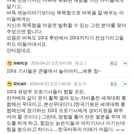
바둑 전문기사는 바둑에 특화된 재능을 가진 아이들에게
맡기고,
바둑 재능이라기보다는 똑똑함으로 바둑을 잘 배우는 아
이들에게는
자신의 똑똑함을 마음껏 발휘할 수 있는 그런 분야를 찾아
주었으면 합니다.
요즘은 바둑도 10대 후반에서 20대까지가 전성기라고들
하도 떠들어대서요.
안타깝네요.
mercy
2026-04-23 오전 8:47:00
동감 1
|
|
10대 기사들은 큰물에서 놀아야지,,,,에휴 참~
tncan
2026-04-23 오전 7:45:00
동감 9
|
|
10대 유망주 프로기사들이 향할 곳은,
란커배와 같이 문이 활짝 열려 있는,자비출전 세계대회 통
합예선 무대이고, 본선무대이다.(한국기원은 세계대회 통
합예선에 참가하는 10대 프로기사에게 경비지원을 해주
어야 할 것이다.) 그런데, 방향을 틀어 잔돈 몇푼을 주며 외
도를 하게 하고, 힘없는 늙은이들과 여자기사나 이기는데
힘을 쏟으라고 하다니.....한국바둑의 미래가 어둡다. ㅠㅠ