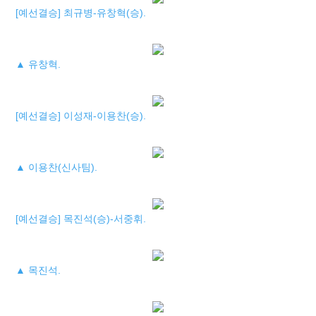
[예선결승] 최규병-유창혁(승).
▲ 유창혁.
[예선결승] 이성재-이용찬(승).
▲ 이용찬(신사팀).
[예선결승] 목진석(승)-서중휘.
▲ 목진석.