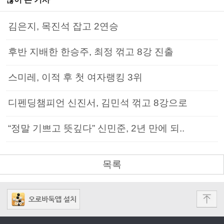
김은지, 목진석 잡고 2연승
후반 지배한 한승주, 최정 꺾고 8강 진출
스미레, 이적 후 첫 여자랭킹 3위
디펜딩챔피언 신진서, 김민석 꺾고 8강으로
“정말 기쁘고 뜻깊다” 신민준, 2년 만에 되..
목록