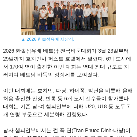
▲ 2026 한솔섬유배 시상식.
2026 한솔섬유배 베트남 전국바둑대회가 3월 23일부터
29일까지 호치민시 퍼스트 호텔에서 열렸다. 6개 도시에
서 170여 명이 출전한 이번 대회는 역대 최대 규모로 치
러지며 베트남 바둑의 성장세를 보여줬다.
이번 대회에는 호치민, 다낭, 하이퐁, 박닌을 비롯해 올해
처음 출전한 안장, 빈롱 등 6개 도시 선수들이 참가했다.
대회는 기존 남·여 챔피언부에 더해 U20, U18 등 모두 7
개 연령 부문으로 세분화해 진행됐다.
남자 챔피언부에서는 쩐 푹 딘(Tran Phuoc Dinh·다낭)이