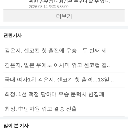
위한 꼼수성 대회임은 누구나 알 수 있다.
2026-03-14 오후 5:35:00
더보기
관련기사
김은지, 센코컵 첫 출전에 우승…두 번째 세..
김은지, 일본 우에노 아사미 꺾고 센코컵 결..
국내 여자1위 김은지, 센코컵 첫 출격…13일 ..
최정, 1선 맥점 당하며 우승 문턱서 반집패
최정, 中탕자원 꺾고 결승 진출
많이 본 기사