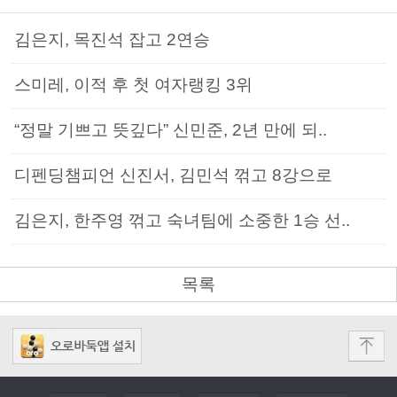
김은지, 목진석 잡고 2연승
스미레, 이적 후 첫 여자랭킹 3위
“정말 기쁘고 뜻깊다” 신민준, 2년 만에 되..
디펜딩챔피언 신진서, 김민석 꺾고 8강으로
김은지, 한주영 꺾고 숙녀팀에 소중한 1승 선..
목록