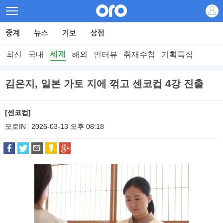
세계
최신
국내
해외
인터뷰
취재수첩
기획특집
김은지, 일본 가토 지에 꺾고 센코컵 4강 진출
[센코컵]
오로IN
2026-03-13 오후 08:18
|