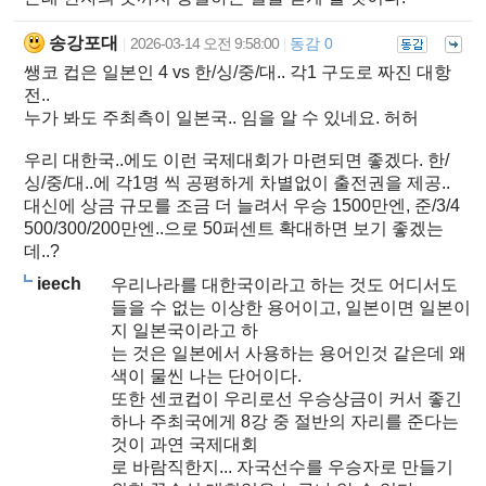
송강포대
2026-03-14 오전 9:58:00
동감 0
|
|
쌩코 컵은 일본인 4 vs 한/싱/중/대.. 각1 구도로 짜진 대항
전..
누가 봐도 주최측이 일본국.. 임을 알 수 있네요. 허허
우리 대한국..에도 이런 국제대회가 마련되면 좋겠다. 한/
싱/중/대..에 각1명 씩 공평하게 차별없이 출전권을 제공..
대신에 상금 규모를 조금 더 늘려서 우승 1500만엔, 준/3/4
500/300/200만엔..으로 50퍼센트 확대하면 보기 좋겠는
데..?
ieech
우리나라를 대한국이라고 하는 것도 어디서도
들을 수 없는 이상한 용어이고, 일본이면 일본이
지 일본국이라고 하
는 것은 일본에서 사용하는 용어인것 같은데 왜
색이 물씬 나는 단어이다.
또한 센코컵이 우리로선 우승상금이 커서 좋긴
하나 주최국에게 8강 중 절반의 자리를 준다는
것이 과연 국제대회
로 바람직한지... 자국선수를 우승자로 만들기