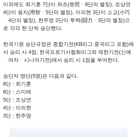
이외에도 최기훈 7단이 좌조(坐照ㆍ8단의 별칭), 조상연
4단이 용지(用智ㆍ5단의 별칭), 이의현 3단이 소교(小巧
ㆍ4단의 별칭), 한주영 2단이 투력(鬪力ㆍ3단의 별칭)으
로 각각 한 단씩 승단했다.
한국기원 승단규정은 종합기전(KB리그‧중국리그 포함)에
서 승리 시 4점, 한국프로기사협회리그와 제한기전(신예
ㆍ여자ㆍ시니어기전)에서 승리 시 1점을 부여한다.
승단자 명단(5명)은 다음과 같다.
8단 : 최기훈
6단 : 스미레
5단 : 조상연
4단 : 이의현
3단 : 한주영