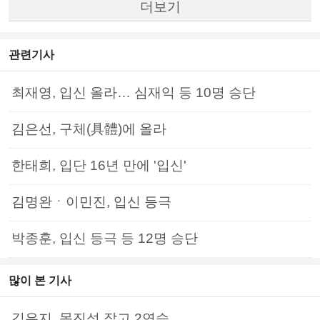
더보기
관련기사
최재영, 입신 올라… 심재익 등 10명 승단
김은선, 구체(具體)에 올라
한태희, 입단 16년 만에 '입신'
김명완ㆍ이민진, 입신 등극
박종훈, 입신 등극 등 12명 승단
많이 본 기사
김은지, 목진석 잡고 2연승