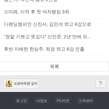
스미레, 이적 후 첫 여자랭킹 3위
디펜딩챔피언 신진서, 김민석 꺾고 8강으로
“정말 기쁘고 뜻깊다” 신민준, 2년 만에 되..
후반 지배한 한승주, 최정 꺾고 8강 진출
목록
로그인
내정보
PC버전
고객센터