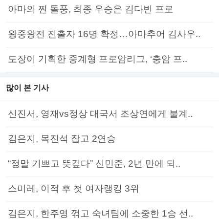
아마의 찐 돌풍, 최종 우승은 김다빈 프로
왕중왕전 진출자 16명 확정…아마추어 김사우..
도장이 기획한 중계형 프로암리그, ‘충암 프..
많이 본 기사
신진서, 영재vs정상 대국서 조상연에게 불계..
김은지, 목진석 잡고 2연승
“정말 기쁘고 뜻깊다” 신민준, 2년 만에 되..
스미레, 이적 후 첫 여자랭킹 3위
김은지, 한주영 꺾고 숙녀팀에 소중한 1승 선..