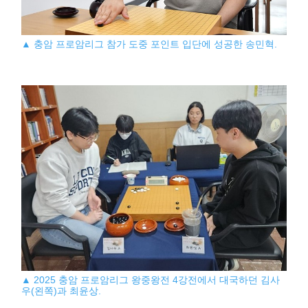
▲ 충암 프로암리그 참가 도중 포인트 입단에 성공한 송민혁.
▲ 2025 충암 프로암리그 왕중왕전 4강전에서 대국하던 김사
우(왼쪽)과 최윤상.