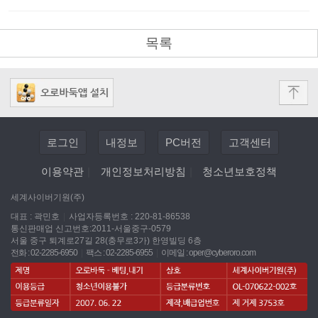
목록
로그인
내정보
PC버전
고객센터
이용약관
|
개인정보처리방침
|
청소년보호정책
세계사이버기원(주)
대표 : 곽민호
|
사업자등록번호 : 220-81-86538
통신판매업 신고번호:2011-서울중구-0579
서울 중구 퇴계로27길 28(충무로3가) 한영빌딩 6층
전화 : 02-2285-6950
|
팩스 : 02-2285-6955
|
이메일 :
oper@cyberoro.com