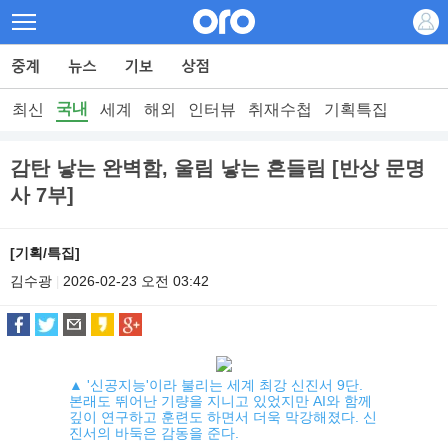
국내
최신
세계
해외
인터뷰
취재수첩
기획특집
감탄 낳는 완벽함, 울림 낳는 흔들림 [반상 문명
사 7부]
[기획/특집]
김수광
2026-02-23 오전 03:42
|
▲ '신공지능'이라 불리는 세계 최강 신진서 9단.
본래도 뛰어난 기량을 지니고 있었지만 AI와 함께
깊이 연구하고 훈련도 하면서 더욱 막강해졌다. 신
진서의 바둑은 감동을 준다.