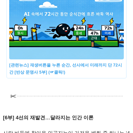
[관련뉴스] 재생버튼을 누른 순간, 선사에서 미래까지 단 72시
간 [반상 문명사 5부] (☞클릭!)
[6부] 4선의 재발견…달라지는 인간 이론