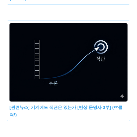
[관련뉴스] 기계에도 직관은 있는가 [반상 문명사 3부] (☞클
릭!)