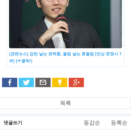
[관련뉴스] 감탄 낳는 완벽함, 울림 낳는 흔들림 [반상 문명사 7
부] (☞클릭!)
목록
동감순
등록순
댓글쓰기