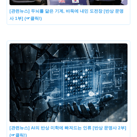
[관련뉴스] 두뇌를 닮은 기계, 바둑에 내민 도전장 [반상 문명
사 1부] (☞클릭!)
[관련뉴스] AI의 반상 미학에 빠져드는 인류 [반상 문명사 2부]
(☞클릭!)