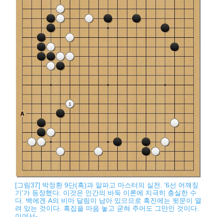
[그림37] 박정환 9단(흑)과 알파고 마스터의 실전. '6선 어깨짚
기'가 등장했다. 이것은 인간의 바둑 이론에 지극히 충실한 수
다. 백에겐 A의 비마 달림이 남아 있으므로 흑진에는 뒷문이 열
려 있는 것이다. 흑집을 마음 놓고 굳혀 주어도 그만인 것이다.
이어서-