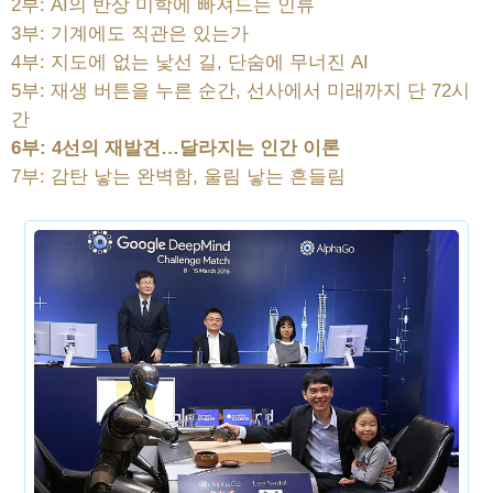
2부: AI의 반상 미학에 빠져드는 인류
3부: 기계에도 직관은 있는가
4부: 지도에 없는 낯선 길, 단숨에 무너진 AI
5부: 재생 버튼을 누른 순간, 선사에서 미래까지 단 72시
간
6부: 4선의 재발견…달라지는 인간 이론
7부: 감탄 낳는 완벽함, 울림 낳는 흔들림