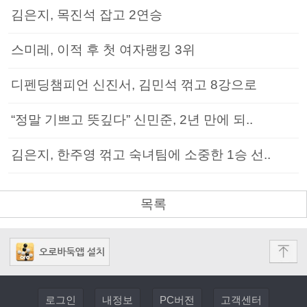
김은지, 목진석 잡고 2연승
스미레, 이적 후 첫 여자랭킹 3위
디펜딩챔피언 신진서, 김민석 꺾고 8강으로
“정말 기쁘고 뜻깊다” 신민준, 2년 만에 되..
김은지, 한주영 꺾고 숙녀팀에 소중한 1승 선..
목록
로그인
내정보
PC버전
고객센터