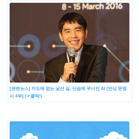
[관련뉴스] 지도에 없는 낯선 길, 단숨에 무너진 AI [반상 문명
사 4부] (☞클릭!)