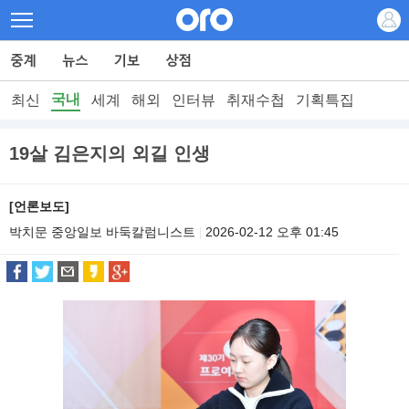
국내
최신
세계
해외
인터뷰
취재수첩
기획특집
19살 김은지의 외길 인생
[언론보도]
박치문 중앙일보 바둑칼럼니스트
2026-02-12 오후 01:45
|