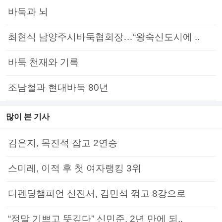
바둑과 뇌
최현식 남양주시바둑협회장…“왕숙신도시에 ..
바둑 천재와 기록
조남철과 현대바둑 80년
많이 본 기사
김은지, 목진석 잡고 2연승
스미레, 이적 후 첫 여자랭킹 3위
디펜딩챔피언 신진서, 김민석 꺾고 8강으로
“정말 기쁘고 뜻깊다” 신민준, 2년 만에 되..