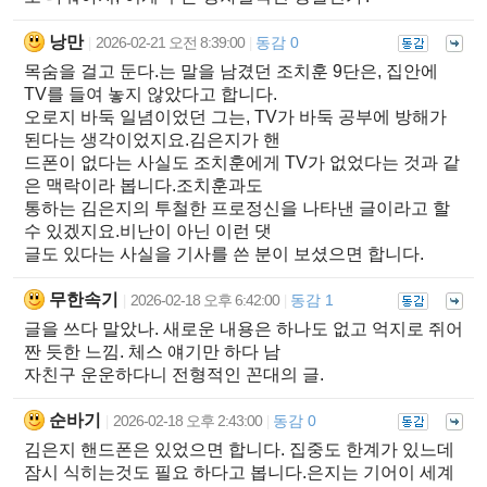
낭만
2026-02-21 오전 8:39:00
동감 0
|
|
목숨을 걸고 둔다.는 말을 남겼던 조치훈 9단은, 집안에
TV를 들여 놓지 않았다고 합니다.
오로지 바둑 일념이었던 그는, TV가 바둑 공부에 방해가
된다는 생각이었지요.김은지가 핸
드폰이 없다는 사실도 조치훈에게 TV가 없었다는 것과 같
은 맥락이라 봅니다.조치훈과도
통하는 김은지의 투철한 프로정신을 나타낸 글이라고 할
수 있겠지요.비난이 아닌 이런 댓
글도 있다는 사실을 기사를 쓴 분이 보셨으면 합니다.
무한속기
2026-02-18 오후 6:42:00
동감 1
|
|
글을 쓰다 말았나. 새로운 내용은 하나도 없고 억지로 쥐어
짠 듯한 느낌. 체스 얘기만 하다 남
자친구 운운하다니 전형적인 꼰대의 글.
순바기
2026-02-18 오후 2:43:00
동감 0
|
|
김은지 핸드폰은 있었으면 합니다. 집중도 한계가 있느데
잠시 식히는것도 필요 하다고 봅니다.은지는 기어이 세계