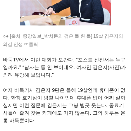
○● [출처: 중앙일보_박치문의 검은 돌 흰 돌] 19살 김은지의
외길 인생 ☞클릭
바둑TV에서 이런 대화가 오간다. “포스트 신진서는 누구
일까요.” “남자는 통 안 보이네요. 여자인 김은지(사진)가
외려 유망해 보입니다.”
여자 바둑기사 김은지 9단은 올해 19살인데 휴대폰이 없
다. 한창 호기심이 넘칠 나이인데 휴대폰 없이 어찌 살까
싶지만 이런 질문에 김은지는 그냥 빙긋 웃는다. 동료기
사들이 즐겨 찾는 카페에도 가지 않는다. 그의 하루는 온
통 바둑뿐이다.