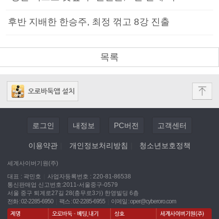
후반 지배한 한승주, 최정 꺾고 8강 진출
목록
로그인
내정보
PC버전
고객센터
이용약관
|
개인정보처리방침
|
청소년보호정책
세계사이버기원(주)
대표 : 곽민호
|
사업자등록번호 : 220-81-86538
통신판매업 신고번호:2011-서울중구-0579
서울 중구 퇴계로27길 28(충무로3가) 한영빌딩 6층
전화 : 02-2285-6950
|
팩스 : 02-2285-6955
|
이메일 :
oper@cyberoro.com