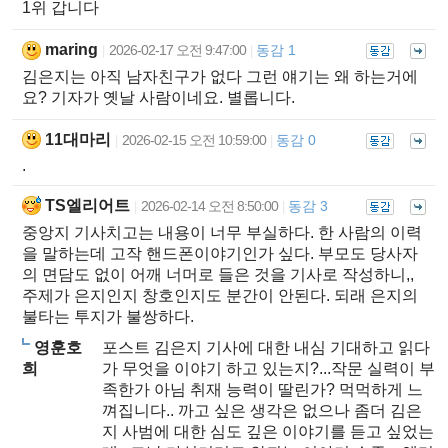
1위 갑니다
maring
2026-02-17 오전 9:47:00
동감 1
|
|
김은지는 아직 남자친구가 없다 그런 얘기는 왜 하는거에
요? 기자가 옛날 사람이네요. 별롭니다.
11대마리
2026-02-15 오전 10:59:00
동감 0
|
|
.
TS엘리어트
2026-02-14 오전 8:50:00
동감 3
|
|
중앙지 기사치고는 내용이 너무 부실하다. 한 사람의 이력
을 말하는데 고작 핸드폰이야기인가 싶다. 부모도 당사자
의 면담도 없이 어깨 너머로 들은 것을 기사로 작성하니,,
주제가 은지인지 창호인지도 분간이 안된다. 되래 은지의
불타는 투지가 불쌍하다.
영훈호
포스트 김은지 기사에 대한 내심 기대하고 읽다
희
가 무엇을 이야기 하고 있는지?...작문 실력이 부
족한가 아님 취재 능력이 딸린가? 먹먹하게 느
껴집니다.. 까고 싶은 생각은 없으나 좀더 김은
지 사범에 대한 심도 깊은 이야기를 듣고 싶었는