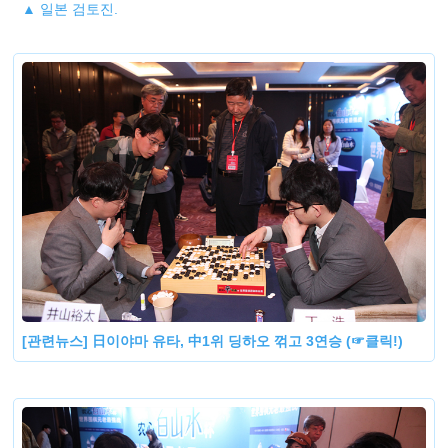
▲ 일본 검토진.
[관련뉴스] 日이야마 유타, 中1위 딩하오 꺾고 3연승 (☞클릭!)