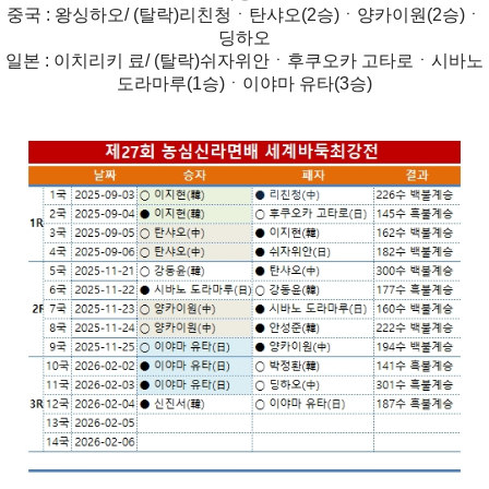
중국 : 왕싱하오/ (탈락)리친청ㆍ탄샤오(2승)ㆍ양카이원(2승)ㆍ
딩하오
일본 : 이치리키 료/ (탈락)쉬자위안ㆍ후쿠오카 고타로ㆍ시바노
도라마루(1승)ㆍ이야마 유타(3승)