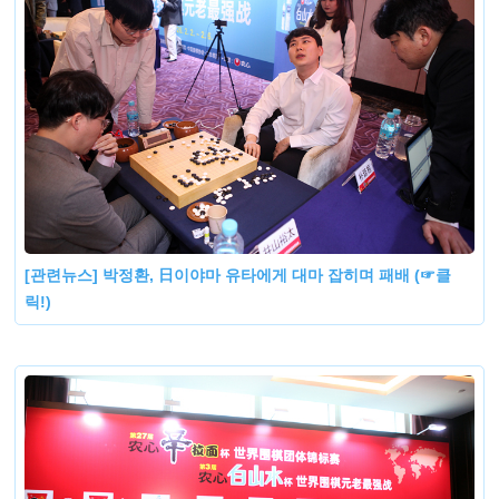
[관련뉴스] 박정환, 日이야마 유타에게 대마 잡히며 패배 (☞클
릭!)