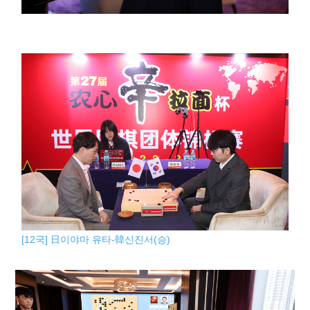
[12국] 日이야마 유타-韓신진서(승)