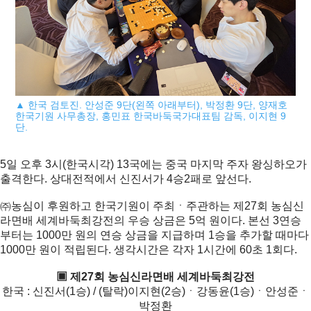
▲ 한국 검토진. 안성준 9단(왼쪽 아래부터), 박정환 9단, 양재호
한국기원 사무총장, 홍민표 한국바둑국가대표팀 감독, 이지현 9
단.
5일 오후 3시(한국시각) 13국에는 중국 마지막 주자 왕싱하오가
출격한다. 상대전적에서 신진서가 4승2패로 앞선다.
㈜농심이 후원하고 한국기원이 주최ㆍ주관하는 제27회 농심신
라면배 세계바둑최강전의 우승 상금은 5억 원이다. 본선 3연승
부터는 1000만 원의 연승 상금을 지급하며 1승을 추가할 때마다
1000만 원이 적립된다. 생각시간은 각자 1시간에 60초 1회다.
▣ 제27회 농심신라면배 세계바둑최강전
한국 : 신진서(1승) / (탈락)이지현(2승)ㆍ강동윤(1승)ㆍ안성준ㆍ
박정환