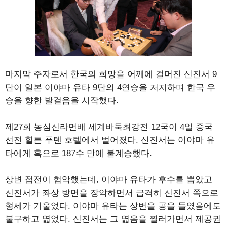
마지막 주자로서 한국의 희망을 어깨에 걸머진 신진서 9
단이 일본 이야마 유타 9단의 4연승을 저지하며 한국 우
승을 향한 발걸음을 시작했다.
제27회 농심신라면배 세계바둑최강전 12국이 4일 중국
선전 힐튼 푸톈 호텔에서 벌어졌다. 신진서는 이야마 유
타에게 흑으로 187수 만에 불계승했다.
상변 접전이 험악했는데, 이야마 유타가 후수를 뽑았고
신진서가 좌상 방면을 장악하면서 급격히 신진서 쪽으로
형세가 기울었다. 이야마 유타는 상변을 공을 들였음에도
불구하고 엷었다. 신진서는 그 엷음을 찔러가면서 제공권