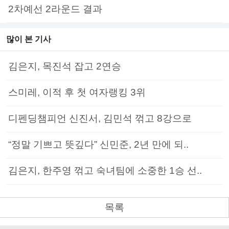
2차예선 2라운드 결과
많이 본 기사
김은지, 목진석 잡고 2연승
스미레, 이적 후 첫 여자랭킹 3위
디펜딩챔피언 신진서, 김민석 꺾고 8강으로
“정말 기쁘고 뜻깊다” 신민준, 2년 만에 되..
김은지, 한주영 꺾고 숙녀팀에 소중한 1승 선..
목록