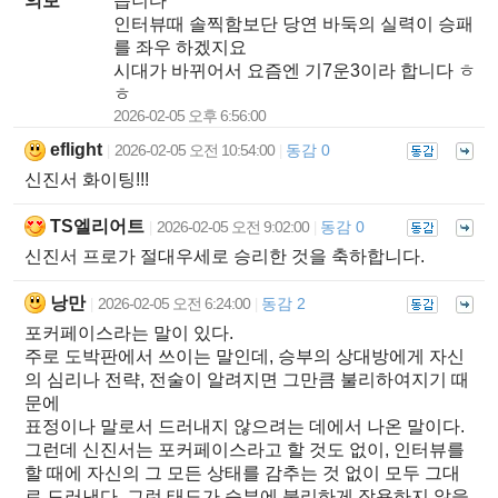
의보
습니다
인터뷰때 솔찍함보단 당연 바둑의 실력이 승패
를 좌우 하겠지요
시대가 바뀌어서 요즘엔 기7운3이라 합니다 ㅎ
ㅎ
2026-02-05 오후 6:56:00
eflight
2026-02-05 오전 10:54:00
동감 0
|
|
신진서 화이팅!!!
TS엘리어트
2026-02-05 오전 9:02:00
동감 0
|
|
신진서 프로가 절대우세로 승리한 것을 축하합니다.
낭만
2026-02-05 오전 6:24:00
동감 2
|
|
포커페이스라는 말이 있다.
주로 도박판에서 쓰이는 말인데, 승부의 상대방에게 자신
의 심리나 전략, 전술이 알려지면 그만큼 불리하여지기 때
문에
표정이나 말로서 드러내지 않으려는 데에서 나온 말이다.
그런데 신진서는 포커페이스라고 할 것도 없이, 인터뷰를
할 때에 자신의 그 모든 상태를 감추는 것 없이 모두 그대
로 드러낸다. 그런 태도가 승부에 불리하게 작용하지 않을