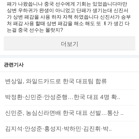
패가 나왔씁니나 중국 선수에게 기회는 있었씁니다마만
상변 우하귀가 완생이 아니었고 단패가 생기는대 신진서
가 상변 패감을 사용 하자 자책 하였씁니다 신진서가 승부
처 패감 사용 할때 상변 패감을 해소 해도 또 ㅒ가 생긴 다
는걸 중국 선수는 몰랏지?
더보기
관련기사
변상일, 와일드카드로 한국 대표팀 합류
박정환·신민준·안성준행…한국 대표 4명 확..
신민준, 농심신라면배 한국 대표 선발…통산 ..
김지석·안성준·홍성지·박하민·김진휘·박..