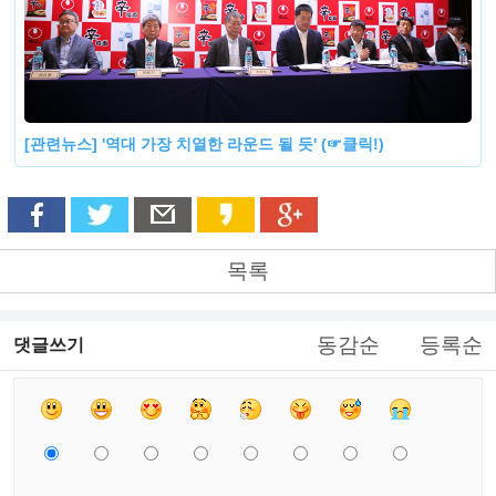
[관련뉴스] '역대 가장 치열한 라운드 될 듯' (☞클릭!)
목록
동감순
등록순
댓글쓰기