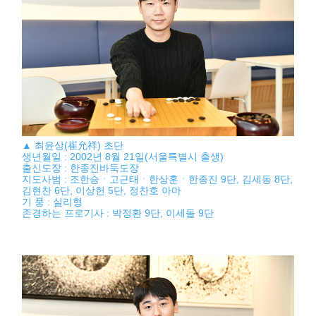
▲ 최윤상(崔允祥) 초단
생년월일 : 2002년 8월 21일(서울특별시 출생)
출신도장 : 한종진바둑도장
지도사범 : 조한승ㆍ고근태ㆍ한상훈ㆍ한종진 9단, 김세동 8단,
김현찬 6단, 이상헌 5단, 정찬호 아마
기 풍 : 실리형
존경하는 프로기사 : 박정환 9단, 이세돌 9단