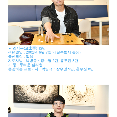
▲ 김사우(金士宇) 초단
생년월일 : 2001년 6월 7일(서울특별시 출생)
출신도장 : 없음
지도사범 : 박병규ㆍ장수영 9단, 홍무진 8단
기 풍 : 두터운 실리형
존경하는 프로기사 : 박병규ㆍ장수영 9단, 홍무진 8단