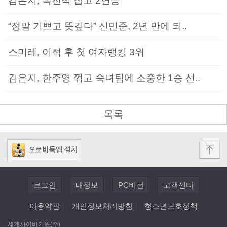
김은지, 목진석 잡고 2연승
“정말 기쁘고 뜻깊다” 신민준, 2년 만에 되..
스미레, 이적 후 첫 여자랭킹 3위
김은지, 한주영 꺾고 숙녀팀에 소중한 1승 선..
목록
로그인
내정보
PC버전
고객센터
이용약관
|
개인정보처리방침
|
청소년보호정책
세계사이버기원(주)