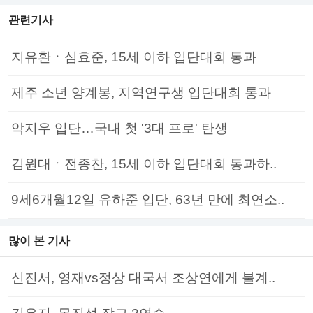
관련기사
지유환ㆍ심효준, 15세 이하 입단대회 통과
제주 소년 양계봉, 지역연구생 입단대회 통과
악지우 입단…국내 첫 '3대 프로' 탄생
김원대ㆍ전종찬, 15세 이하 입단대회 통과하..
9세6개월12일 유하준 입단, 63년 만에 최연소..
많이 본 기사
신진서, 영재vs정상 대국서 조상연에게 불계..