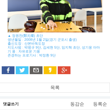
▲ 정원찬(鄭元燦) 초단
생년월일 : 2008년 1월 2일(경기 군포시 출생)
출신도장 : 산본바둑도장
지도사범 : 박병규 9단, 김세현 5단, 임지혁 초단, 성기웅 아마
기 풍 : 자유로운 기풍
존경하는 프로기사 : 박정환 9단
목록
동감순
등록순
댓글쓰기