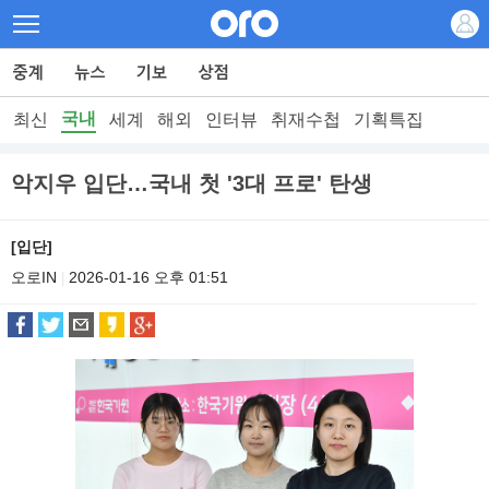
국내
최신
세계
해외
인터뷰
취재수첩
기획특집
악지우 입단…국내 첫 '3대 프로' 탄생
[입단]
오로IN
2026-01-16 오후 01:51
|