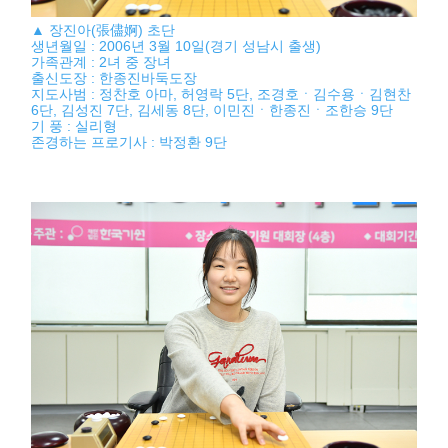
▲ 장진아(張儘婀) 초단
생년월일 : 2006년 3월 10일(경기 성남시 출생)
가족관계 : 2녀 중 장녀
출신도장 : 한종진바둑도장
지도사범 : 정찬호 아마, 허영락 5단, 조경호ㆍ김수용ㆍ김현찬
6단, 김성진 7단, 김세동 8단, 이민진ㆍ한종진ㆍ조한승 9단
기 풍 : 실리형
존경하는 프로기사 : 박정환 9단