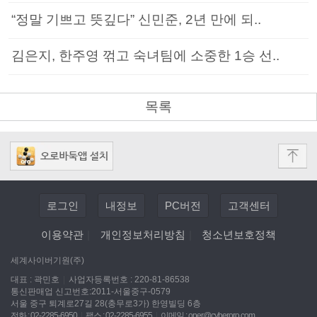
“정말 기쁘고 뜻깊다” 신민준, 2년 만에 되..
김은지, 한주영 꺾고 숙녀팀에 소중한 1승 선..
목록
로그인
내정보
PC버전
고객센터
이용약관
|
개인정보처리방침
|
청소년보호정책
세계사이버기원(주)
대표 : 곽민호
|
사업자등록번호 : 220-81-86538
통신판매업 신고번호:2011-서울중구-0579
서울 중구 퇴계로27길 28(충무로3가) 한영빌딩 6층
전화 : 02-2285-6950
|
팩스 : 02-2285-6955
|
이메일 :
oper@cyberoro.com