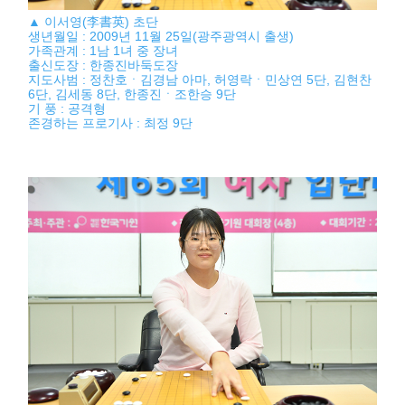
▲ 이서영(李書英) 초단
생년월일 : 2009년 11월 25일(광주광역시 출생)
가족관계 : 1남 1녀 중 장녀
출신도장 : 한종진바둑도장
지도사범 : 정찬호ㆍ김경남 아마, 허영락ㆍ민상연 5단, 김현찬
6단, 김세동 8단, 한종진ㆍ조한승 9단
기 풍 : 공격형
존경하는 프로기사 : 최정 9단