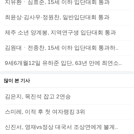
지유환ㆍ심효준, 15세 이하 입단대회 통과
최윤상·김사우·정원찬, 일반입단대회 통과
제주 소년 양계봉, 지역연구생 입단대회 통과
김원대ㆍ전종찬, 15세 이하 입단대회 통과하..
9세6개월12일 유하준 입단, 63년 만에 최연소..
많이 본 기사
김은지, 목진석 잡고 2연승
스미레, 이적 후 첫 여자랭킹 3위
신진서, 영재vs정상 대국서 조상연에게 불계..