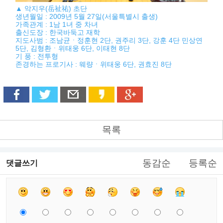
▲ 악지우(岳祉祐) 초단
생년월일 : 2009년 5월 27일(서울특별시 출생)
가족관계 : 1남 1녀 중 차녀
출신도장 : 한국바둑고 재학
지도사범 : 조남균ㆍ정훈현 2단, 권주리 3단, 강훈 4단 민상연
5단, 김형환ㆍ위태웅 6단, 이태현 8단
기 풍 : 전투형
존경하는 프로기사 : 웨량ㆍ위태웅 6단, 권효진 8단
목록
동감순
등록순
댓글쓰기