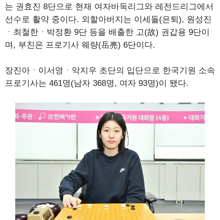
는 권효진 8단으로 현재 여자바둑리그와 레전드리그에서
선수로 활약 중이다. 외할아버지는 이세돌(은퇴), 원성진
ㆍ최철한ㆍ박정환 9단 등을 배출한 고(故) 권갑용 9단이
며, 부친은 프로기사 웨량(岳亮) 6단이다.
장진아ㆍ이서영ㆍ악지우 초단의 입단으로 한국기원 소속
프로기사는 461명(남자 368명, 여자 93명)이 됐다.