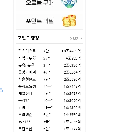
포인트 랭킹
더보기
팍스이스트
3단
10조4209억
자작나무♡
5단*
4조295억
뉴욕n뉴욕
3급*
2조6336억
운명아비켜
4단*
2조6164억
한솔현현로
7단*
2조1280억
충청도요정
24급*
1조8447억
 있
매일신나
1단*
1조5678억
목검향
10급*
1조5020억
비비빅
11급*
1조4399억
우리영준
6단*
1조3550억
xyz123
7급*
1조2846억
무탄초난
6단*
1조1477억