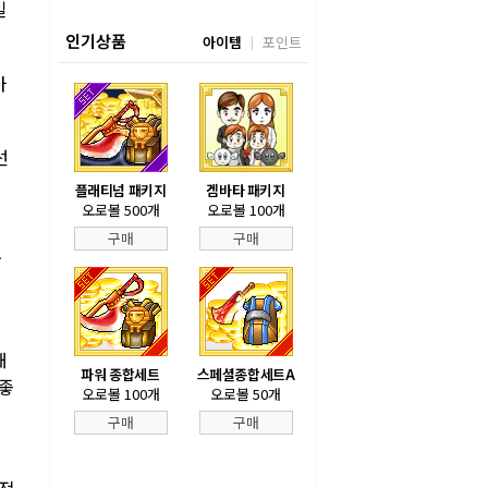
일
인기상품
아이템
포인트
마
선
플래티넘 패키지
겜바타 패키지
오로볼 500개
오로볼 100개
구매
구매
국
해
파워 종합세트
스페셜종합세트A
 좋
오로볼 100개
오로볼 50개
구매
구매