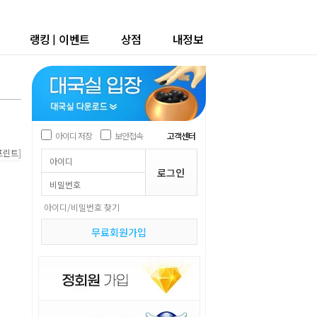
랭킹
|
이벤트
상점
내정보
아이디 저장
보안접속
고객센터
]
프린트
아이디/비밀번호 찾기
무료회원가입