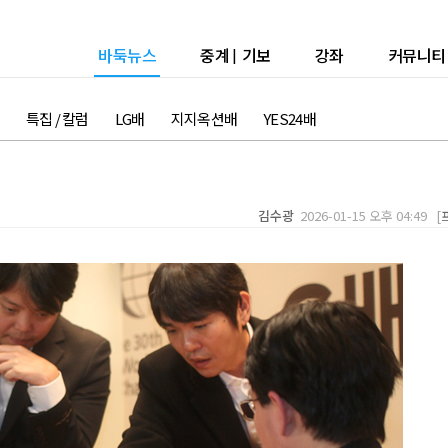
바둑뉴스
중계
|
기보
강좌
커뮤니티
특집 / 칼럼
LG배
지지옥션배
YES24배
김수광
2026-01-15 오후 04:49 [