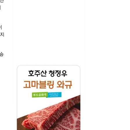
 전
메
이
있지
우승