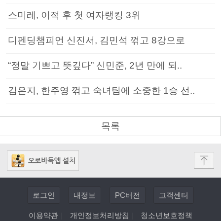
스미레, 이적 후 첫 여자랭킹 3위
디펜딩챔피언 신진서, 김민석 꺾고 8강으로
“정말 기쁘고 뜻깊다” 신민준, 2년 만에 되..
김은지, 한주영 꺾고 숙녀팀에 소중한 1승 선..
목록
로그인
내정보
PC버전
고객센터
이용약관
|
개인정보처리방침
|
청소년보호정책