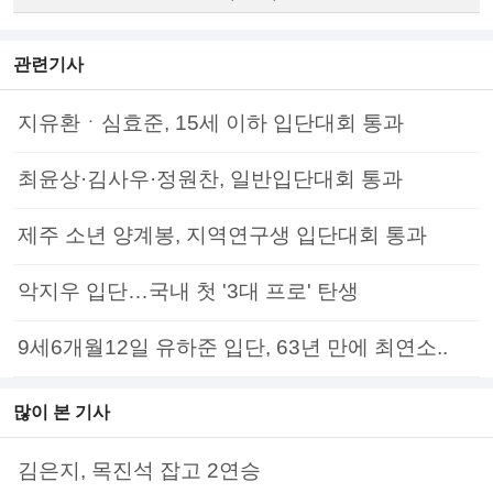
관련기사
지유환ㆍ심효준, 15세 이하 입단대회 통과
최윤상·김사우·정원찬, 일반입단대회 통과
제주 소년 양계봉, 지역연구생 입단대회 통과
악지우 입단…국내 첫 '3대 프로' 탄생
9세6개월12일 유하준 입단, 63년 만에 최연소..
많이 본 기사
김은지, 목진석 잡고 2연승