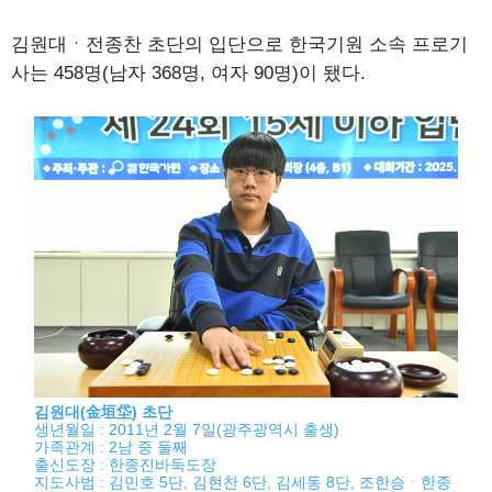
김원대ㆍ전종찬 초단의 입단으로 한국기원 소속 프로기
사는 458명(남자 368명, 여자 90명)이 됐다.
김원대(金垣垈) 초단
생년월일 : 2011년 2월 7일(광주광역시 출생)
가족관계 : 2남 중 둘째
출신도장 : 한종진바둑도장
지도사범 : 김민호 5단, 김현찬 6단, 김세동 8단, 조한승ㆍ한종