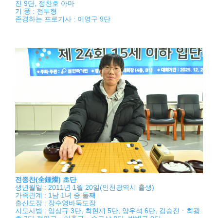
진 9단, 정찬호 아마
기 풍 : 전투형
존경하는 프로기사 : 이영구 9단
전종찬(全鍾燦) 초단
생년월일 : 2011년 1월 20일(인천광역시 출생)
가족관계 : 1남 1녀 중 둘째
출신도장 : 장수영바둑도장
지도사범 : 임상규 3단, 최현재 5단, 양우석 6단, 김승진ㆍ최광