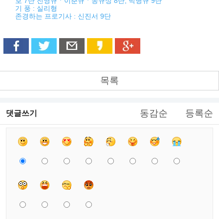
호 7단 전영규ㆍ이춘규ㆍ송규상 8단, 박병규 9단
기 풍 : 실리형
존경하는 프로기사 : 신진서 9단
목록
동감순
등록순
댓글쓰기