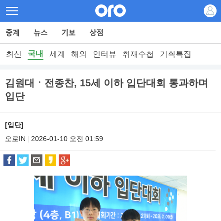
국내
최신
세계
해외
인터뷰
취재수첩
기획특집
김원대ㆍ전종찬, 15세 이하 입단대회 통과하며
입단
[입단]
오로IN
2026-01-10 오전 01:59
|