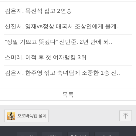
김은지, 목진석 잡고 2연승
신진서, 영재vs정상 대국서 조상연에게 불계..
“정말 기쁘고 뜻깊다” 신민준, 2년 만에 되..
스미레, 이적 후 첫 여자랭킹 3위
김은지, 한주영 꺾고 숙녀팀에 소중한 1승 선..
목록