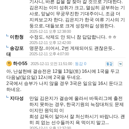
기사니, 바른 길을 잘 찾아 갈 것으로 기대한다.
김은지는 이미 성취가 크고, 열심히 공부하는 기
사로, 앞날이 무궁무진한 기대주이니, 조금 더
지켜보고자 한다. 김은지가 한국 여류 기사의 기
둥으로, 대들보로 크게 성장하길 성원한다.
2025-12-11 오후 12:38:00
이한청
수정도, 삭제도 안 되니 참 답답합니다. ㅎㅎ
2025-12-11 오후 12:42:00
송강포
명문장..이어서, 2번 게재되어도 괜찮은듯..
2025-12-11 오후 4:07:00
대
하수55
2025-12-11 오전 11:51:00
동감 0
|
|
아, 난설헌배 결승전은 12월 13일(토) 16시에 1국을 두고
다음날(일요일) 12시에 2국을 두네요.
2국에서 승부가 나지 않을 경우 3국은 일요일 16시 둔다고
하네요.
지다성
만일 김은지가 결승에 올라서 바둑리그에 출전
하지 못하는 경우, 한국기원의 늑장대처도 문제
이지만 원익의 이
희성 감독이 알아서 잘 처신하시기 바랍니다. 괜
히 죄 없는 선수들까지 욕 먹이지 말고...
2025-12-11 오후 12:37:00