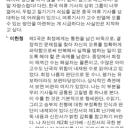
말 자랑스럽다! 다만, 한국 여류 기사의 상위 그룹이 너무
엷어서, 두텁고 질기기가 쇠심줄 같은 중국 여류 기사를 상
대하는 데 어려움이 있으니, 여류기사가 고수 반열에 오를
수 있는 방안을 마련하는 게 시급하다는 사실만은 지적하
고 싶다.
이한청
제1국은 최정에게는 통한을 남긴 바둑으로, 결
정적인 문제점을 찾아 자신의 오류를 정확하게
파악함으로써 반복해서 실책을 범하는 일이 없
도록 해야 할 큰 숙제를 남겼다. 중앙에서 최정
이 제껴간 수는 해설자는 물론이고, 수많은 아마
고수도 난국의 위험이 내재된 수로 읽어내고 있
었다. 최정 나름의 판단으로 둔 수니, 평가는 유
보하더라도 보편타당성이나, 상식적인 측면에
서 보면 비판의 여지가 있었다. 나는 이 부분을
우리 기사들의 공통된 고질병 중 하나로 본다.
이 수를 한 것은 기본적으로 형세판단, 수읽기,
그리고 승부의 진행에 대한 부정확한 인식과 판
단이 내재되어 있다.신진서의 제1회 난가배 바
둑 내용과 신진서가 밝힌 감회를 참고하기 바란
다. 나 자신이 제2회 난가배 - 신진서의 극한 분