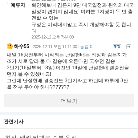
예류자
확인해보니 김은지 9단 대국일정과 원익의 대국
일정이 겹치지 않네요. 여하튼 1지명이 두 번 출
전할 수 있는
규정은 미적대지말고 즉시 개정해야할 듯 합니
다.
2025-12-12 오후 7:44:00
하수55
2025-12-11 오전 11:11:00
동감 0
|
|
내일 16강전부터 시작되는 난설헌배는 최정과 김은지가
조가 서로 달라 둘 다 결승에 오른다면 국수전 결승
3번기(16일부터 18일) 이전인 14일에 난설헌배 결승전을
먼저 볼 수 있셌네요!
그런데 난설헌배 결승전도 3번기라고 하던데 하루에 3판
을 전부 두어야 하나???????
더보기
관련기사
최정, 배짱 타개로 승부 원점