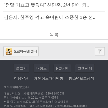
“정말 기쁘고 뜻깊다” 신민준, 2년 만에 되..
김은지, 한주영 꺾고 숙녀팀에 소중한 1승 선..
목록
로그인
내정보
PC버전
고객센터
이용약관
|
개인정보처리방침
|
청소년보호정책
세계사이버기원(주)
대표 : 곽민호
|
사업자등록번호 : 220-81-86538
통신판매업 신고번호:2011-서울중구-0579
서울 중구 퇴계로27길 28(충무로3가) 한영빌딩 6층
전화 : 02-2285-6950
|
팩스 : 02-2285-6955
|
이메일 :
oper@cyberoro.com