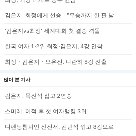
김은지, 최정에게 선승…"우승까지 한 판 남..
'김은지vs최정' 세계대회 첫 결승 격돌
한국 여자 1·2위 최정·김은지, 4강 안착
최정ㆍ김은지ㆍ오유진, 나란히 8강 진출
많이 본 기사
김은지, 목진석 잡고 2연승
스미레, 이적 후 첫 여자랭킹 3위
디펜딩챔피언 신진서, 김민석 꺾고 8강으로