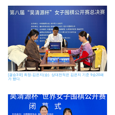
[결승3국] 최정-김은지(승). 상대전적은 김은지 기준 9승20패
가 됐다.