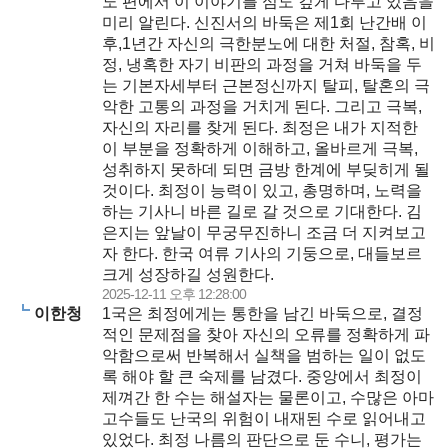
노 편에서 이 이야기를 심도 깊게 다루고 있음을
미리 알린다. 신진서의 바둑은 제1회 난간배 이
후,1년간 자신의 극한분노에 대한 처절, 참혹, 비
정, 냉혹한 자기 비판의 과정을 거쳐 바둑을 두
는 기본자세부터 근본정신까지 탈피, 탈혼의 극
악한 고통의 과정을 거치게 된다. 그리고 극복,
자신의 자리를 찾게 된다. 최정은 내가 지적한
이 부분을 정확하게 이해하고, 올바르게 극복,
성취하지 못하데 되면 금방 한계에 부딪히게 될
것이다. 최정이 능력이 있고, 총명하며, 노력을
하는 기사니 바른 길로 갈 것으로 기대한다. 김
은지는 앞날이 무궁무진하니 조금 더 지켜보고
자 한다. 한국 여류 기사의 기둥으로, 대들보르
크게 성장하길 성원한다.
2025-12-11 오후 12:28:00
이한청
1국은 최정에게는 통한을 남긴 바둑으로, 결정
적인 문제점을 찾아 자신의 오류를 정확하게 파
악함으로써 반복해서 실책을 범하는 일이 없도
록 해야 할 큰 숙제를 남겼다. 중앙에서 최정이
제껴간 한 수는 해설자는 물론이고, 수많은 아마
고수들도 난국의 위험이 내재된 수로 읽어내고
있었다. 최정 나름의 판단으로 둔 수니, 평가는