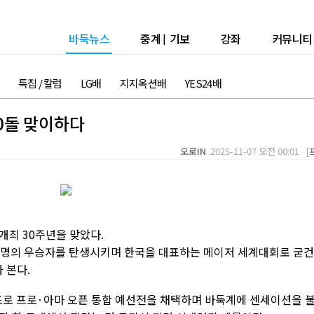
바둑뉴스
중계
|
기보
강좌
커뮤니티
특집 / 칼럼
LG배
지지옥션배
YES24배
0돌 맞이하다
오로IN
2025-11-07 오전 00:01 [
개최 30주년을 맞았다.
 19명의 우승자를 탄생시키며 한국을 대표하는 메이저 세계대회로 굳
 본다.
최초로 프로·아마 오픈 통합 예선전을 채택하며 바둑계에 센세이션을 