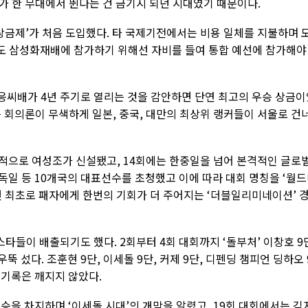
가 한 무대에서 뛴다는 건 금기시 되던 시대였기 때문이다.
상금제’가 처음 도입했다. 타 국제기전에서는 비용 일체를 지불하며 
도 삼성화재배에 참가하기 위해선 자비를 들여 통합 예선에 참가해야
 응씨배가 4년 주기로 열리는 것을 감안하면 단연 최고의 우승 상금
 회의론이 무색하게 일본, 중국, 대만의 최상위 랭커들이 서울로 건
적으로 여성조가 신설됐고, 14회에는 한중일을 넘어 본격적인 글로
 독일 등 10개국의 대표선수를 초청했고 이에 따라 대회 명칭을 ‘월
선 최초로 패자에게 한번의 기회가 더 주어지는 ‘더블일리미네이션’ 
스타들이 배출되기도 했다. 2회부터 4회 대회까지 ‘돌부처’ 이창호 9
뚝 섰다. 조훈현 9단, 이세돌 9단, 커제 9단, 디펜딩 챔피언 딩하오 
 기록은 깨지지 않았다.
우승을 차지하며 ‘이세돌 시대’의 개막을 알렸고, 19회 대회에서는 김