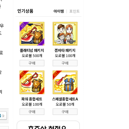
라
인기상품
아이템
포인트
 우
도
플래티넘 패키지
겜바타 패키지
로
오로볼 500개
오로볼 100개
구매
구매
막
억
파워 종합세트
스페셜종합세트A
오로볼 100개
오로볼 50개
구매
구매