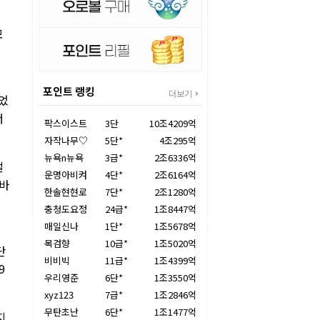
모
포인트 랭킹
더보기
이었
너
팍스이스트
3단
10조4209억
자작나무♡
5단*
4조295억
뉴욕n뉴욕
3급*
2조6336억
벌
운명아비켜
4단*
2조6164억
드바
한솔현현로
7단*
2조1280억
경
충청도요정
24급*
1조8447억
매일신나
1단*
1조5678억
목검향
10급*
1조5020억
단
비비빅
11급*
1조4399억
9
우리영준
6단*
1조3550억
xyz123
7급*
1조2846억
무탄초난
6단*
1조1477억
지