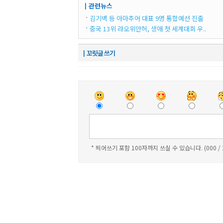
┃관련뉴스
김기백 등 아마추어 대표 9명 통합예선 진출
중국 13위 랴오위안허, 생애 첫 세계대회 우..
┃꼬릿글 쓰기
* 띄어쓰기 포함 100자까지 쓰실 수 있습니다. (000 /