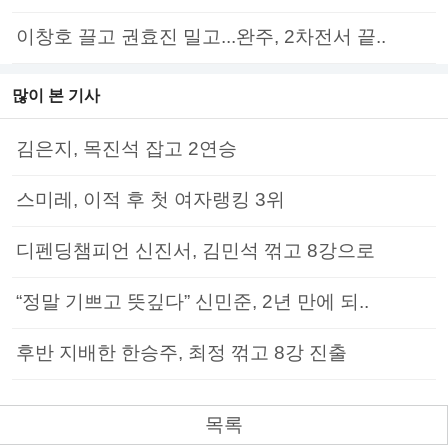
이창호 끌고 권효진 밀고...완주, 2차전서 끝..
많이 본 기사
김은지, 목진석 잡고 2연승
스미레, 이적 후 첫 여자랭킹 3위
디펜딩챔피언 신진서, 김민석 꺾고 8강으로
“정말 기쁘고 뜻깊다” 신민준, 2년 만에 되..
후반 지배한 한승주, 최정 꺾고 8강 진출
목록