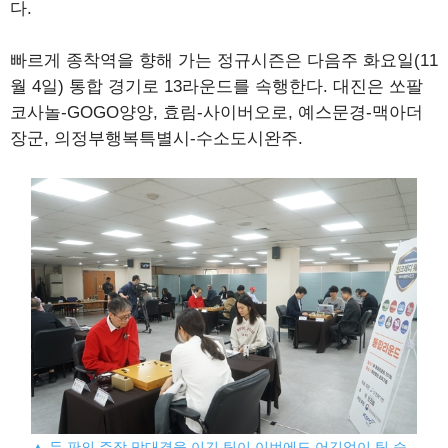
다.
빠르게 종착역을 향해 가는 정규시즌은 다음주 화요일(11
월 4일) 통합 경기로 13라운드를 속행한다. 대진은 쏘팔
코사놀-GOGO양양, 효림-사이버오로, 예스문경-맥아더
장군, 의정부행복특별시-수소도시완주.
▲ 두 판의 주장 맞대결을 이긴 팀이 이번에도 어김없이 팀 승