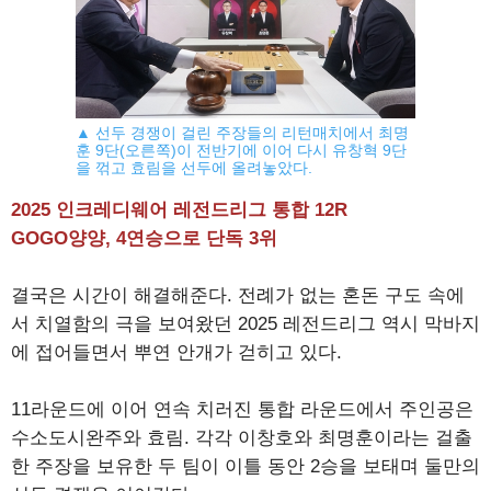
▲ 선두 경쟁이 걸린 주장들의 리턴매치에서 최명
훈 9단(오른쪽)이 전반기에 이어 다시 유창혁 9단
을 꺾고 효림을 선두에 올려놓았다.
2025 인크레디웨어 레전드리그 통합 12R
GOGO양양, 4연승으로 단독 3위
결국은 시간이 해결해준다. 전례가 없는 혼돈 구도 속에
서 치열함의 극을 보여왔던 2025 레전드리그 역시 막바지
에 접어들면서 뿌연 안개가 걷히고 있다.
11라운드에 이어 연속 치러진 통합 라운드에서 주인공은
수소도시완주와 효림. 각각 이창호와 최명훈이라는 걸출
한 주장을 보유한 두 팀이 이틀 동안 2승을 보태며 둘만의