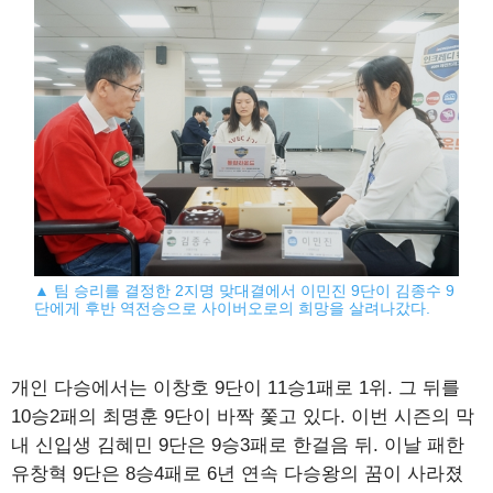
▲ 팀 승리를 결정한 2지명 맞대결에서 이민진 9단이 김종수 9
단에게 후반 역전승으로 사이버오로의 희망을 살려나갔다.
개인 다승에서는 이창호 9단이 11승1패로 1위. 그 뒤를
10승2패의 최명훈 9단이 바짝 쫓고 있다. 이번 시즌의 막
내 신입생 김혜민 9단은 9승3패로 한걸음 뒤. 이날 패한
유창혁 9단은 8승4패로 6년 연속 다승왕의 꿈이 사라졌