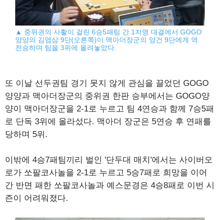
▲ 중위권의 사활이 걸린 6승5패팀 간 1지명 대결에서 GOGO
양양의 김염삼 9단(오른쪽)이 맥아더장군의 양건 9단에게 역
전승하며 팀을 3위에 올려놓았다.
또 이날 선두권팀 경기 못지 않게 관심을 끌었던 GOGO
양양과 맥아더장군의 중위권 한판 승부에서는 GOGO양
양이 맥아더장군을 2-1로 누르고 팀 4연승과 함께 7승5패
로 단독 3위에 올라섰다. 맥아더 장군은 5연승 후 연패를
당하며 5위.
이밖에 4승7패팀끼리 벌인 '단두대 매치'에서는 사이버오
로가 쏘팔코사놀을 2-1로 누르고 5승7패로 희망을 이어
간 반면 패한 쏘팔코사놀과 예스문경은 4승8패로 이번 시
즌이 어려워졌다.