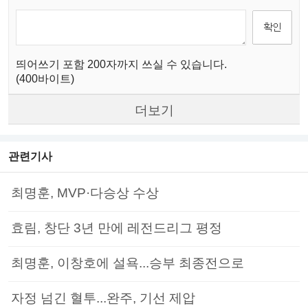
띄어쓰기 포함 200자까지 쓰실 수 있습니다.
(400바이트)
더보기
관련기사
최명훈, MVP·다승상 수상
효림, 창단 3년 만에 레전드리그 평정
최명훈, 이창호에 설욕...승부 최종전으로
자정 넘긴 혈투...완주, 기선 제압