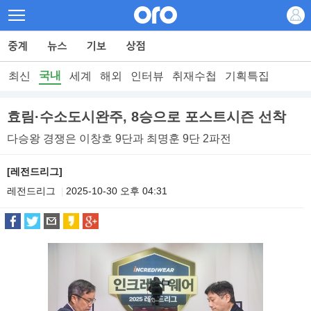
국내
최신
세계
해외
인터뷰
취재수첩
기획특집
효림·수소도시완주, 8승으로 포스트시즌 선착
다승왕 경쟁은 이창호 9단과 최명훈 9단 2파전
[레전드리그]
레전드리그
2025-10-30 오후 04:31
|