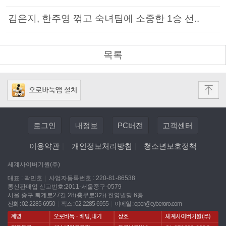
김은지, 한주영 꺾고 숙녀팀에 소중한 1승 선..
목록
로그인
내정보
PC버전
고객센터
이용약관
|
개인정보처리방침
|
청소년보호정책
세계사이버기원(주)
대표 : 곽민호
|
사업자등록번호 : 220-81-86538
통신판매업 신고번호:2011-서울중구-0579
서울 중구 퇴계로27길 28(충무로3가) 한영빌딩 6층
전화 : 02-2285-6950
|
팩스 : 02-2285-6955
|
이메일 :
oper@cyberoro.com