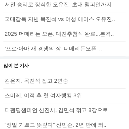
서전 승리로 장식한 오유진, 초대 챔피언까지..
국대감독 지낸 목진석 vs 여성 에이스 오유진..
2025 더메리든 오픈, 대진추첨식 완료...본격..
‘프로·아마 새 경쟁의 장 '더메리든오픈’ ..
많이 본 기사
김은지, 목진석 잡고 2연승
스미레, 이적 후 첫 여자랭킹 3위
디펜딩챔피언 신진서, 김민석 꺾고 8강으로
“정말 기쁘고 뜻깊다” 신민준, 2년 만에 되..