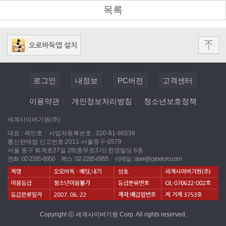
목록
로그인
내정보
PC버전
고객센터
이용약관
|
개인정보처리방침
|
청소년보호정책
세계사이버기원(주)
대표 : 곽민호
|
사업자등록번호 : 220-81-86538
통신판매업 신고번호:2011-서울중구-0579
서울 중구 퇴계로27길 28(충무로3가) 한영빌딩 6층
전화 : 02-2285-6950
|
팩스 : 02-2285-6955
|
이메일 :
oper@cyberoro.com
Copyright ⓒ 세계사이버기원 Corp. All rights reserved.