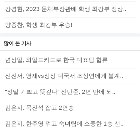
강경현, 2023 문체부장관배 학생 최강부 정상..
양종찬, 학생 최강부 우승!
많이 본 기사
변상일, 와일드카드로 한국 대표팀 합류
신진서, 영재vs정상 대국서 조상연에게 불계..
“정말 기쁘고 뜻깊다” 신민준, 2년 만에 되..
김은지, 목진석 잡고 2연승
김은지, 한주영 꺾고 숙녀팀에 소중한 1승 선..