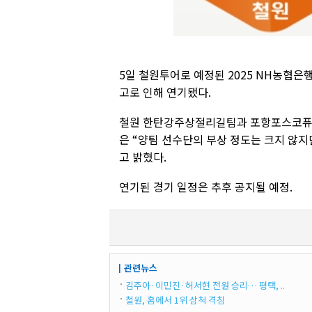
5일 철원투어로 예정된 2025 NH농협
고로 인해 연기됐다.
철원 한탄강주상절리길팀과 포항포스코퓨처
은 “양팀 선수단의 부상 정도는 크지 않
고 밝혔다.
연기된 경기 일정은 추후 공지될 예정.
┃관련뉴스
김주아·이민진·허서현 전원 승리… 평택, ..
철원, 홈에서 1위 삼척 격침