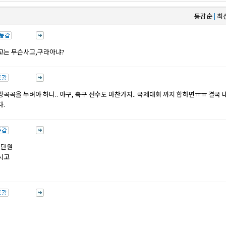
동감순
최
|
고는 무슨사고,구라아냐?
방곡곡을 누벼야 하니.. 야구, 축구 선수도 마찬가지.. 국제대회 까지 합하면ㅠㅠ 결국 
다.
수단원
으시고