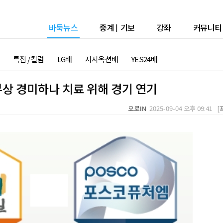
바둑뉴스
중계
|
기보
강좌
커뮤니티
특집 / 칼럼
LG배
지지옥션배
YES24배
부상 경미하나 치료 위해 경기 연기
오로IN
2025-09-04 오후 09:41 [