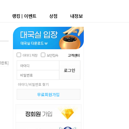
랭킹
|
이벤트
상점
내정보
아이디 저장
보안접속
고객센터
]
프린트
아이디/비밀번호 찾기
무료회원가입