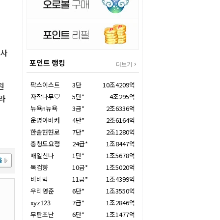
통사
포인트 랭킹
더보기
원
팍스이스트
3단
10조4209억
자작나무♡
5단*
4조295억
라
뉴욕n뉴욕
3급*
2조6336억
운명아비켜
4단*
2조6164억
한솔현현로
7단*
2조1280억
충청도요정
24급*
1조8447억
매일신나
1단*
1조5678억
목검향
10급*
1조5020억
비비빅
11급*
1조4399억
우리영준
6단*
1조3550억
xyz123
7급*
1조2846억
무탄초난
6단*
1조1477억