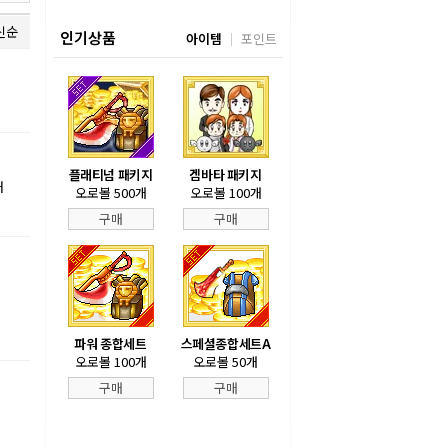
신순
인기상품
아이템
포인트
플래티넘 패키지
겜바타 패키지
내
오로볼 500개
오로볼 100개
구매
구매
파워 종합세트
스페셜종합세트A
오로볼 100개
오로볼 50개
구매
구매