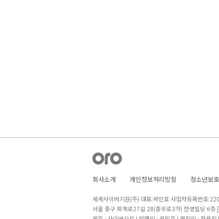
회사소개
개인정보처리방침
청소년보
세계사이버기원(주) 대표:곽민호 사업자등록번호:220-8
서울 중구 퇴계로27길 28(충무로3가) 한영빌딩 6층
제호 : 사이버오로 I 발행인 : 곽민호 I 편집인 : 정용진