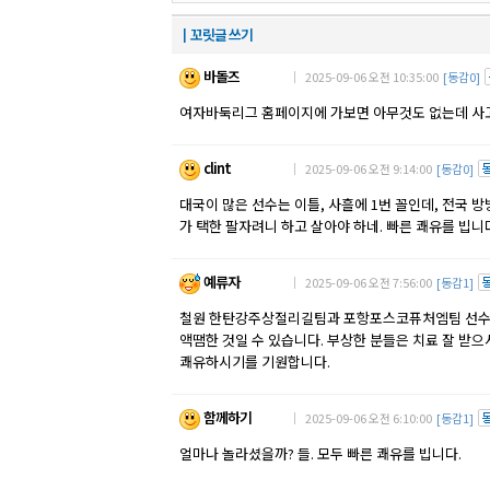
┃꼬릿글 쓰기
바돌즈
｜ 2025-09-06 오전 10:35:00
[동감0]
여자바둑리그 홈페이지에 가보면 아무것도 없는데 사
clint
｜ 2025-09-06 오전 9:14:00
[동감0]
대국이 많은 선수는 이틀, 사흘에 1번 꼴인데, 전국 방
가 택한 팔자려니 하고 살아야 하네. 빠른 쾌유를 빕니
예류자
｜ 2025-09-06 오전 7:56:00
[동감1]
철원 한탄강주상절리길팀과 포항포스코퓨처엠팀 선
액땜한 것일 수 있습니다. 부상한 분들은 치료 잘 받
쾌유하시기를 기원합니다.
함께하기
｜ 2025-09-06 오전 6:10:00
[동감1]
얼마나 놀라셨을까? 들. 모두 빠른 쾌유를 빕니다.