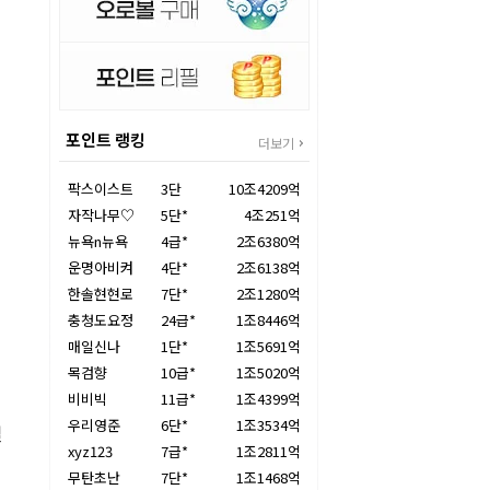
포인트 랭킹
더보기
팍스이스트
3단
10조4209억
자작나무♡
5단*
4조251억
뉴욕n뉴욕
4급*
2조6380억
운명아비켜
4단*
2조6138억
한솔현현로
7단*
2조1280억
충청도요정
24급*
1조8446억
매일신나
1단*
1조5691억
목검향
10급*
1조5020억
비비빅
11급*
1조4399억
우리영준
6단*
1조3534억
일
xyz123
7급*
1조2811억
무탄초난
7단*
1조1468억