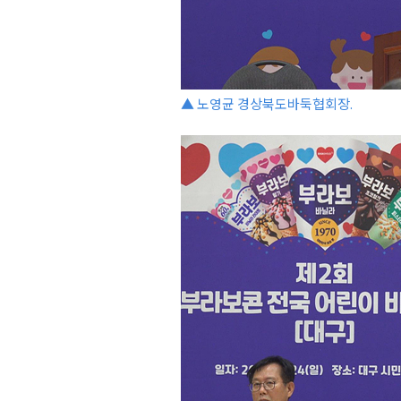
▲ 노영균 경상북도바둑협회장.