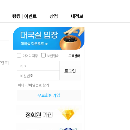
랭킹
|
이벤트
상점
내정보
아이디 저장
보안접속
고객센터
]
프린트
아이디/비밀번호 찾기
무료회원가입