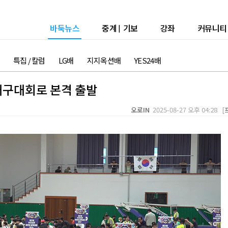
바둑뉴스
중계
|
기보
강좌
커뮤니티
특집 / 칼럼
LG배
지지옥션배
YES24배
대구대회로 본격 출발
오로IN
2025-08-27 오후 04:28 [