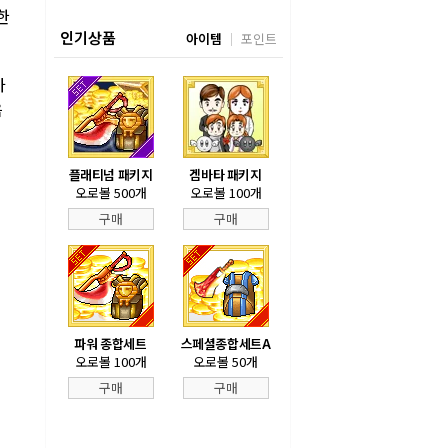
한
인기상품
아이템
포인트
가
음
플래티넘 패키지
겜바타 패키지
오로볼 500개
오로볼 100개
구매
구매
파워 종합세트
스페셜종합세트A
오로볼 100개
오로볼 50개
구매
구매