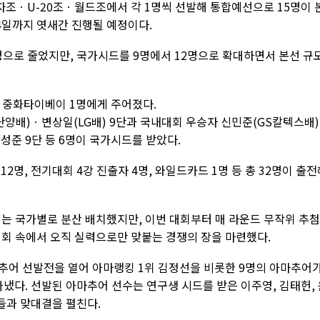
조ㆍU-20조ㆍ월드조에서 각 1명씩 선발해 통합예선으로 15명이 
24일까지 엿새간 진행될 예정이다.
명으로 줄었지만, 국가시드를 9명에서 12명으로 확대하면서 본선 규
명, 중화타이베이 1명에게 주어졌다.
양배)ㆍ변상일(LG배) 9단과 국내대회 우승자 신민준(GS칼텍스배
성준 9단 등 6명이 국가시드를 받았다.
2명, 전기대회 4강 진출자 4명, 와일드카드 1명 등 총 32명이 출전
에는 국가별로 분산 배치했지만, 이번 대회부터 매 라운드 무작위 추
기회 속에서 오직 실력으로만 맞붙는 경쟁의 장을 마련했다.
마추어 선발전을 열어 아마랭킹 1위 김정선을 비롯한 9명의 아마추어
따냈다. 선발된 아마추어 선수는 연구생 시드를 받은 이주영, 김태헌,
들과 맞대결을 펼친다.