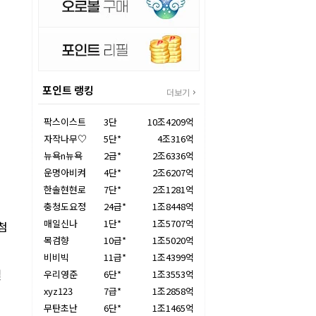
포인트 랭킹
더보기
팍스이스트
3단
10조4209억
자작나무♡
5단*
4조316억
뉴욕n뉴욕
2급*
2조6336억
운명아비켜
4단*
2조6207억
한솔현현로
7단*
2조1281억
충청도요정
24급*
1조8448억
매일신나
1단*
1조5707억
첨
목검향
10급*
1조5020억
비비빅
11급*
1조4399억
설
우리영준
6단*
1조3553억
xyz123
7급*
1조2858억
무탄초난
6단*
1조1465억