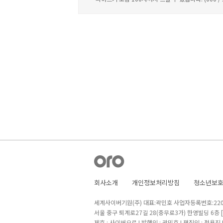
회사소개
개인정보처리방침
청소년보
세계사이버기원(주) 대표:곽민호 사업자등록번호:220-8
서울 중구 퇴계로27길 28(충무로3가) 한영빌딩 6층
제호 : 사이버오로 I 발행인 : 곽민호 I 편집인 : 정용진