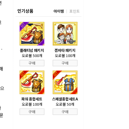
본
인기상품
아이템
포인트
모
)ㆍ
플래티넘 패키지
겜바타 패키지
오로볼 500개
오로볼 100개
구매
구매
해
첨으
파워 종합세트
스페셜종합세트A
오로볼 100개
오로볼 50개
가
구매
구매
 윤