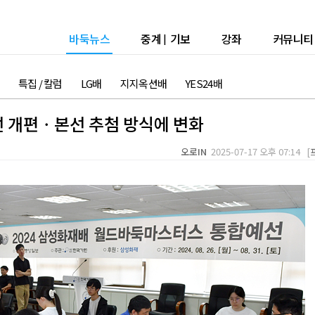
바둑뉴스
중계
|
기보
강좌
커뮤니티
특집 / 칼럼
LG배
지지옥션배
YES24배
선 개편ㆍ본선 추첨 방식에 변화
오로IN
2025-07-17 오후 07:14 [