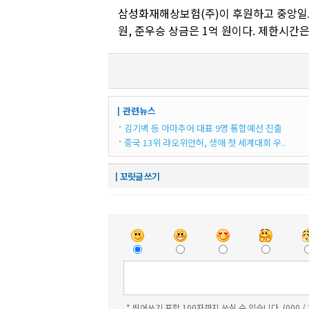
삼성화재해상보험(주)이 후원하고 중앙일보
원, 준우승 상금은 1억 원이다. 제한시간은
┃관련뉴스
김기백 등 아마추어 대표 9명 통합예선 진출
중국 13위 랴오위안허, 생애 첫 세계대회 우..
┃꼬릿글 쓰기
* 띄어쓰기 포함 100자까지 쓰실 수 있습니다. (000 /