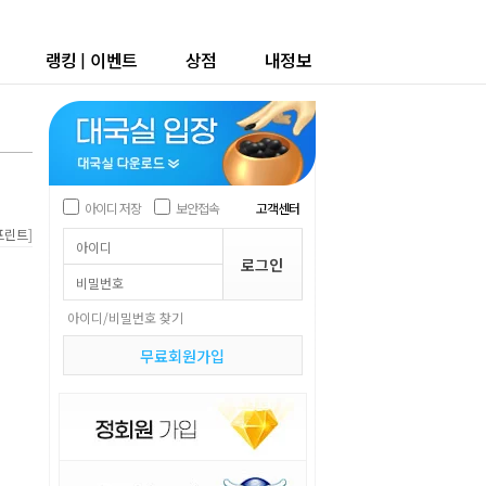
랭킹
|
이벤트
상점
내정보
아이디 저장
보안접속
고객센터
]
프린트
아이디/비밀번호 찾기
무료회원가입