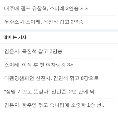
대주배 챔프 유창혁, 스미레 3연승 저지
우주소녀 스미레, 목진석 잡고 2연승
많이 본 기사
김은지, 목진석 잡고 2연승
스미레, 이적 후 첫 여자랭킹 3위
디펜딩챔피언 신진서, 김민석 꺾고 8강으로
“정말 기쁘고 뜻깊다” 신민준, 2년 만에 되..
김은지, 한주영 꺾고 숙녀팀에 소중한 1승 선..