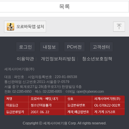
목록
로그인
내정보
PC버전
고객센터
이용약관
|
개인정보처리방침
|
청소년보호정책
세계사이버기원(주)
대표 : 곽민호
|
사업자등록번호 : 220-81-86538
통신판매업 신고번호:2011-서울중구-0579
서울 중구 퇴계로27길 28(충무로3가) 한영빌딩 6층
전화 : 02-2285-6950
|
팩스 : 02-2285-6955
|
이메일 :
oper@cyberoro.com
Copyright ⓒ 세계사이버기원 Corp. All rights reserved.