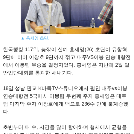
▲ 홍세영 초단.
한국랭킹 117위, 늦깎이 신예 홍세영(26) 초단이 유창혁
9단에 이어 이창호 9단까지 꺾고 대주VS이붕 연승대항전
에서 이붕팀 우승을 결정지었다. 홍세영은 지난해 2월 일
반입단대회를 통과한 새내기다.
18일 성남 판교 K바둑TV스튜디오에서 펼친 대주vs이붕
연승대항전 5국에서 이붕팀 두번째 주자 홍세영은 대주
팀 마지막 주자 이창호에게 백으로 236수 만에 불계승했
다.
초반부터 매 수, 시간을 많이 할애하며 형세에서 균형을