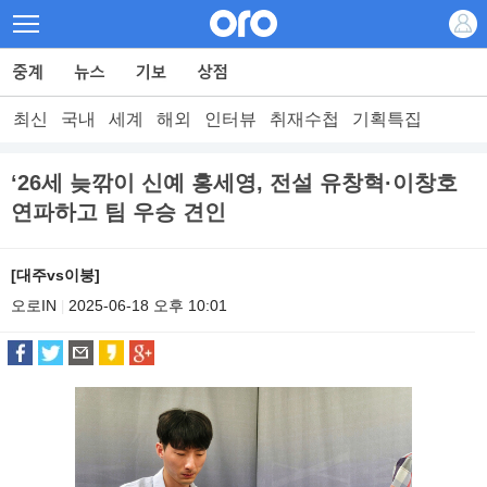
최신
국내
세계
해외
인터뷰
취재수첩
기획특집
‘26세 늦깎이 신예 홍세영, 전설 유창혁·이창호
연파하고 팀 우승 견인
[대주vs이붕]
오로IN
2025-06-18 오후 10:01
|