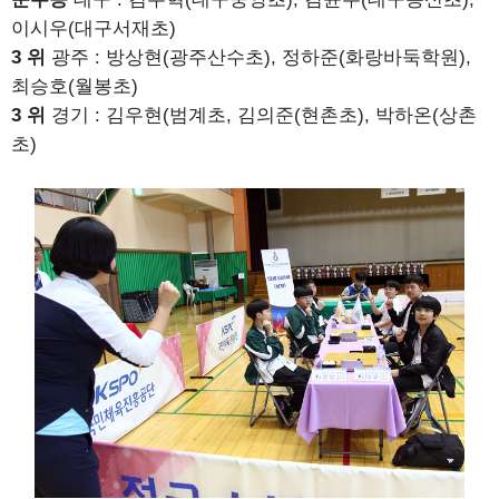
이시우(대구서재초)
3 위
광주 : 방상현(광주산수초), 정하준(화랑바둑학원),
최승호(월봉초)
3 위
경기 : 김우현(범계초, 김의준(현촌초), 박하온(상촌
초)