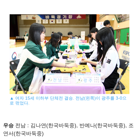
▲ 여자 15세 이하부 단체전 결승. 전남(왼쪽)이 광주를 3-0으
로 꺾었다.
우승
전남 : 김나연(한국바둑중), 반예나(한국바둑중), 조
연서(한국바둑중)