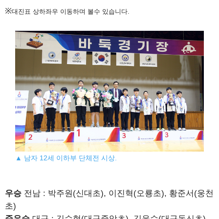
※
대진표 상하좌우 이동하며 볼수 있습니다.
▲ 남자 12세 이하부 단체전 시상.
우승
전남 : 박주원(신대초), 이진혁(오룡초), 황준서(웅천
초)
준우승
대구 : 김수혁(대구중앙초), 김윤수(대구동신초),