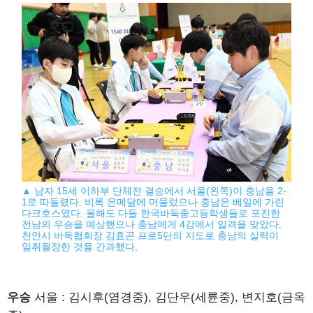
▲ 남자 15세 이하부 단체전 결승에서 서울(왼쪽)이 충남을 2-
1로 따돌렸다. 비록 은메달에 머물렀으나 충남은 베일에 가린
다크호스였다. 올해도 다들 한국바둑중고등학생들로 포진한
전남의 우승을 예상했으나 충남에게 4강에서 일격을 맞았다.
천안시 바둑협회장 김효곤 프로5단의 지도로 충남의 실력이
일취월장한 것을 간과했다,
우승
서울 : 김시후(염경중), 김단우(세륜중), 변지호(금옥