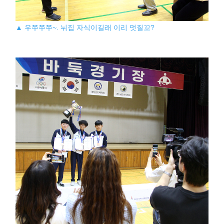
▲ 우쭈쭈쭈~. 뉘집 자식이길래 이리 멋질꼬?