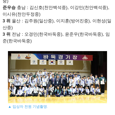
중)
준우승
충남 : 김신호(천안백석중), 이강민(천안백석중),
이시유(천안두정중)
3 위
울산 : 김주원(일산중), 이지훈(방어진중), 이현성(일
산중)
3 위
전남 : 오경민(한국바둑중), 윤준우(한국바둑중), 임
준(한국바둑중)
▲ 입상자 전원 기념촬영.