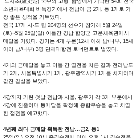
‘노사초(盧史楚) 국수의 고향’ 함양에서 개막한 54회 전국
소년체육대회 바둑경기에서 전남이 금 2개, 동 1개로 가
장 좋은 성적을 거두었다.
전국 17개 시‧도 팀 204명의 선수가 참가해 5월 24일
(토)~5월 25일(일) 이틀간 경남 함양군 고운체육관에서
메달을 가렸다. 경기는 4개 부문(12세 이하 남/녀부, 15세
이하 남/녀부) 3명 단체대항전 토너먼트로 벌였다.
4개의 금메달을 놓고 이틀 간 열전을 치른 결과 전라남도
가 2개, 서울특별시가 1개, 광주광역시가 1개를 차지하며
값진 결실을 보았다.
4강까지 가린 첫날 전남과 서울, 광주가 각 3개 부문에서
4강에 진출하며 동메달을 확정해 종합우승을 놓고 치열
한 접전을 예고했다.
4년째 최다 금메달 획득한 전남…금2, 동1
25일(일) 오전 10시 준결승전에 이어 오후 1시 결승전을