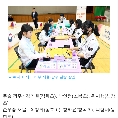
▲ 여자 12세 이하부 서울-광주 결승 장면.
우승
광주 : 김리원(각화초), 박연정(조봉초), 위서형(신창
초)
준우승
서울 : 이정화(동교초), 정하윤(장곡초), 박영채(등
현초)