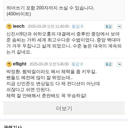
띄어쓰기 포함 200자까지 쓰실 수 있습니다.
(400바이트)
ieech
2025-03-28 오전 11:40:00
동감 0
|
|
신진서9단과 쉬하오훙의 대결에서 중후반 중앙에서 보여
준 솜씨는 가히 세계 최고수다운 수법이었다. 중앙 백대마
가 겨우 두집나고 살게 되었으니. 수준 높은 대국이 계속되
는거 같네요.
eflight
2025-03-28 오전 5:45:00
동감 0
|
|
박정환. 뜀박질이라도 해서 체력을 좀 키우길.
쎈돌도 예전에 많이 잘 뛰었는데..
지금 신민준도 변상일도 다 제 컨디션이 아닌데
쉬잖다고 쉬면 안된다.
체력 잘 안배해서 춘란배도 꼭 우승하길!
더보기
관련기사