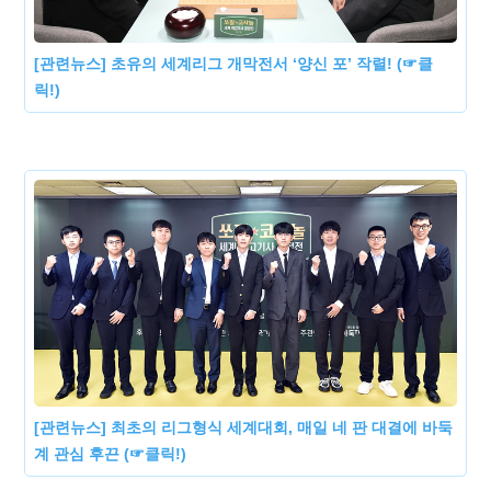
[관련뉴스] 초유의 세계리그 개막전서 ‘양신 포’ 작렬! (☞클
릭!)
[관련뉴스] 최초의 리그형식 세계대회, 매일 네 판 대결에 바둑
계 관심 후끈 (☞클릭!)