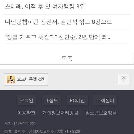
스미레, 이적 후 첫 여자랭킹 3위
디펜딩챔피언 신진서, 김민석 꺾고 8강으로
“정말 기쁘고 뜻깊다” 신민준, 2년 만에 되..
목록
로그인
내정보
PC버전
고객센터
이용약관
|
개인정보처리방침
|
청소년보호정책
세계사이버기원(주)
대표 : 곽민호
|
사업자등록번호 : 220-81-86538