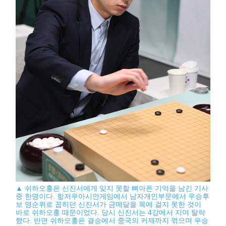
▲ 쉬하오훙은 신진서에게 잊지 못할 뼈아픈 기억을 남긴 기사
중 한명이다. 항저우아시안게임에서 남자개인부문에서 우승후
보 영순위로 꼽히던 신진서가 금메달을 목에 걸지 못한 것이
바로 쉬하오훙 때문이었다. 당시 신진서는 4강에서 지며 탈락
했다. 반면 쉬하오훙은 결승에서 중국의 커제까지 꺾으며 우승