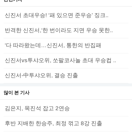
신진서 초대우승! ‘패 있으면 준우승’ 징크..
반격한 신진서,‘한 번이라도 지면 우승 못한..
‘다 따라왔는데…신진서, 통한의 반집패
신진서vs투샤오위, 쏘팔코사놀 초대 우승컵 ..
신진서-中투샤오위, 결승 진출
많이 본 기사
김은지, 목진석 잡고 2연승
후반 지배한 한승주, 최정 꺾고 8강 진출