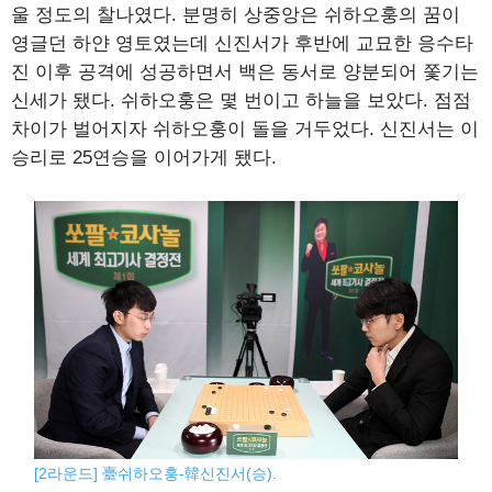
울 정도의 찰나였다. 분명히 상중앙은 쉬하오훙의 꿈이
영글던 하얀 영토였는데 신진서가 후반에 교묘한 응수타
진 이후 공격에 성공하면서 백은 동서로 양분되어 쫓기는
신세가 됐다. 쉬하오훙은 몇 번이고 하늘을 보았다. 점점
차이가 벌어지자 쉬하오훙이 돌을 거두었다. 신진서는 이
승리로 25연승을 이어가게 됐다.
[2라운드] 臺쉬하오훙-韓신진서(승).