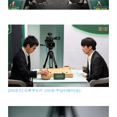
[2라운드] 日후쿠오카 고타로-中당이페이(승).