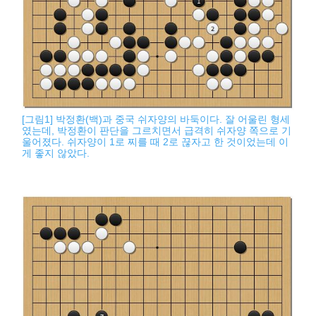
[그림1] 박정환(백)과 중국 쉬자양의 바둑이다. 잘 어울린 형세
였는데, 박정환이 판단을 그르치면서 급격히 쉬자양 쪽으로 기
울어졌다. 쉬자양이 1로 찌를 때 2로 끊자고 한 것이었는데 이
게 좋지 않았다.