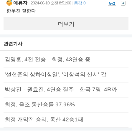
예류자
2024-06-10 오전 8:51:00
동감 0
|
|
한우진 잘한다
더보기
관련기사
김명훈, 4전 전승…최정, 43연승 중
'설현준의 상하이청일', '이창석의 산시' 갑..
박상진ㆍ권효진, 4연승 질주…한국 7명, 4R까..
최정, 을조 통산승률 97.96%
최정 개막전 승리, 통산 42승1패