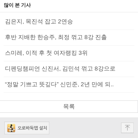
많이 본 기사
김은지, 목진석 잡고 2연승
후반 지배한 한승주, 최정 꺾고 8강 진출
스미레, 이적 후 첫 여자랭킹 3위
디펜딩챔피언 신진서, 김민석 꺾고 8강으로
“정말 기쁘고 뜻깊다” 신민준, 2년 만에 되..
목록