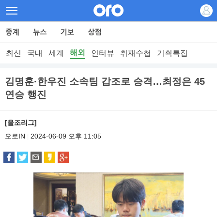
해외
최신
국내
세계
인터뷰
취재수첩
기획특집
김명훈·한우진 소속팀 갑조로 승격…최정은 45
연승 행진
[을조리그]
오로IN
2024-06-09 오후 11:05
|