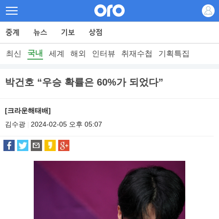
국내
최신
세계
해외
인터뷰
취재수첩
기획특집
박건호 “우승 확률은 60%가 되었다”
[크라운해태배]
김수광
2024-02-05 오후 05:07
|