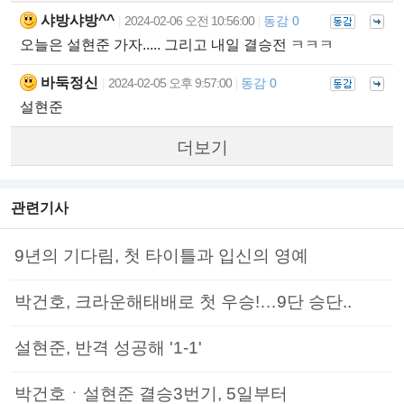
샤방샤방^^
2024-02-06 오전 10:56:00
동감 0
|
|
오늘은 설현준 가자..... 그리고 내일 결승전 ㅋㅋㅋ
바둑정신
2024-02-05 오후 9:57:00
동감 0
|
|
설현준
더보기
관련기사
9년의 기다림, 첫 타이틀과 입신의 영예
박건호, 크라운해태배로 첫 우승!…9단 승단..
설현준, 반격 성공해 '1-1'
박건호ㆍ설현준 결승3번기, 5일부터