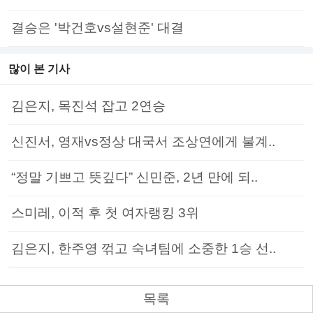
결승은 '박건호vs설현준' 대결
많이 본 기사
김은지, 목진석 잡고 2연승
신진서, 영재vs정상 대국서 조상연에게 불계..
“정말 기쁘고 뜻깊다” 신민준, 2년 만에 되..
스미레, 이적 후 첫 여자랭킹 3위
김은지, 한주영 꺾고 숙녀팀에 소중한 1승 선..
목록