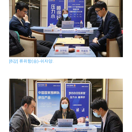
[8강] 류위항(승)-쉬자양.