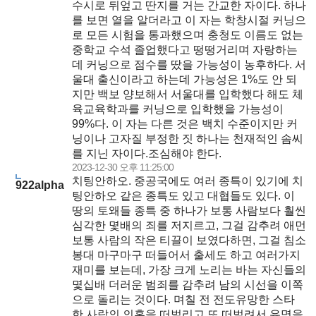
수시로 뒤엎고 딴지를 거는 간교한 자이다. 하나
를 보면 열을 알더라고 이 자는 학창시절 커닝으
로 모든 시험을 통과했으며 충청도 이름도 없는
중학교 수석 졸업했다고 떵떵거리며 자랑하는
데 커닝으로 점수를 땄을 가능성이 농후하다. 서
울대 출신이라고 하는데 가능성은 1%도 안 되
지만 백보 양보해서 서울대를 입학했다 해도 체
육교육학과를 커닝으로 입학했을 가능성이
99%다. 이 자는 다른 것은 백치 수준이지만 커
닝이나 고자질 부정한 짓 하나는 천재적인 솜씨
를 지닌 자이다.조심해야 한다.
2023-12-30 오후 11:25:00
치팅안하오. 중공국에도 여러 종특이 있기에 치
922alpha
팅안하오 같은 종특도 있고 대협들도 있다. 이
땅의 토왜들 종특 중 하나가 보통 사람보다 훨씬
심각한 몇배의 죄를 저지르고, 그걸 감추려 애먼
보통 사람의 작은 티끌이 보였다하면, 그걸 침소
봉대 마구마구 떠들어서 출세도 하고 여러가지
재미를 보는데, 가장 크게 노리는 바는 자신들의
몇십배 더러운 범죄를 감추려 남의 시선을 이쪽
으로 돌리는 것이다. 며칠 전 전도유망한 스타
한 사람의 의혹을 떠벌리고 또 떠벌려서 유명을