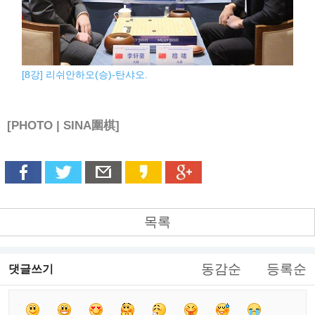
[8강] 리쉬안하오(승)-탄샤오.
[PHOTO | SINA圍棋]
목록
동감순
등록순
댓글쓰기