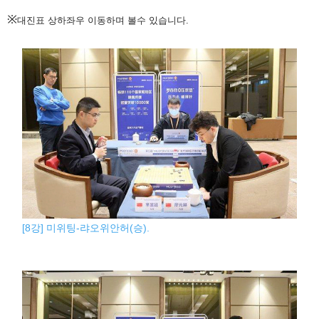
※
대진표 상하좌우 이동하며 볼수 있습니다.
[8강] 미위팅-랴오위안허(승).