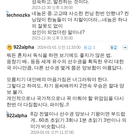
성숙하고, 발전하는 것이다.
2023-12-30 오후 3:38:00
네놈은 중.고교때 사소한 컨닝 한번 안했냐? 컨
technozks
닝많이 한놈들이 더 지랄이더라....네놈은 하나
의 잘못도 없이
성인이 되었더란 말이냐?
2023-12-30 오후 3:35:00
922alpha
2024-01-01 오전 11:33:00
동감 1
|
|
뭐든 혼자서 독식을 하면 보기에도 좋지가 않은 법.
응창기 배.. 등등 세계 유수의 선수권을 획득한 우리 대한
국 이니만큼, 다른 선수권 몇개 쯤은 양보함이 아름답다.
모름지기 대인배의 마음가짐은 너그러워야 한다.
그렇다고 하여도, 차기 응씨배까지 2연속 우승은 절대 양
보 불가.
개인적으로나 국가적으로나 꼭 이뤄야 할 위업임을 다시
한번 더 다짐합시다, 파이팅..!!
8강 전멸이나 선수권 양보나 기왕이면 부드럽
922alpha
게.. 60초 초읽기 3회나 1분 초읽기 3번이나 의
미가 비슷합니다.
2024-01-01 오전 11:37:00