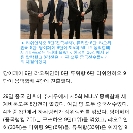
▲ 리쉬안하오 9단(왼쪽부터), 류위항 6단, 랴오위
안허 8단, 당이페이 9단이 제5회 MLILY 몽백합배
세계바둑오픈 4강에 올랐다. 한국이 16강에서 전
원 탈락했고 8강전은 네 판 모두 중국선수들끼리
의 대결이었다.
당이페이 9단·랴오위안허 8단·류위항 6단·리쉬안하오 9
단이 몽백합배 4강에 진출했다.
29일 중국 안후이 추저우에서 제5회 MLILY 몽백합배 세
계바둑오픈 8강전이 열렸다. 여덟 명 모두 중국선수였다.
4판 중 3판에서 하위랭커가 상위랭커를 꺾었다. 당이페이
(중국랭킹 7위)는 구쯔하오 9단(1위)를 꺾었고, 랴오위안
허(20위)는 미위팅 9단(6위)을, 류위항(33위)은 쉬자양 9