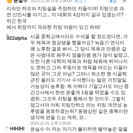
윤실수
2023-12-30 오후 2:38:00
동감 2
|
|
리쉬안 하오의 치팅설을 주장하던 자들이여! 치팅으로 과
연 신진서를 이기고... 이 대회의 4강까지 갈수 있겠는가?
하긴 한국
에서 최정까지 격파한 치팅 여왕이 있긴 하제!
시골 중학교에서라도 수석을 할 정도였다면, 겨
922alpha
우 체육과 청강생을 했을까요? 녹음기 연식이
꽤 노후한 걸로 봐서, 그 당시 체육과 만큼은 같
은 사범대로 봐주지 않을만큼 뭔가 많이 달랐고,
또한 다른 대학의 체육과 처럼 체육에 뛰어나지
도 몬하고 그저 주둥이로 체육을 떠드는 이들이
많은 곳이 그곳 아님? 그러니 최소한 뭔 시골학
굔진 몰라도 거기서 수석했다는 말은 거짓말일
가능성이 농후함. 뭐 어쩌다 기말고사도 아닌 중
간고사에서 한번 운좋게 1등을 먹었을 수도 있
겠쥐. 그것두 치팅을 통해서 한 것이구. 그렇지
않고서야 어찌 치팅안하오 라는 치팅 개연성 농
후범을 옹호하겠는쥐? 동병상린 같은 종특이란
생각에 편을 드는 게쥐, 모..
2023-12-31 오후 2:18:00
HIHIHI
윤실수 이 자는 자기가 불리하면 뱉어놓은 말을