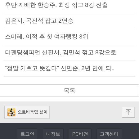
후반 지배한 한승주, 최정 꺾고 8강 진출
김은지, 목진석 잡고 2연승
스미레, 이적 후 첫 여자랭킹 3위
디펜딩챔피언 신진서, 김민석 꺾고 8강으로
“정말 기쁘고 뜻깊다” 신민준, 2년 만에 되..
목록
로그인
내정보
PC버전
고객센터