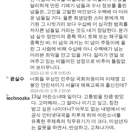
달리하게 만든 기레기 넘들과 수사 정보를 흘린
넘들은, 고인을 고발한 여인보다 수백배 더 더러
운 넘들일 거다. 물론 희생당한 스타 분에게 제
기된 그 시빗거리 보다 수십배 더 심각한 범죄를
저지른 넘들일 거라는 것도 내가 장담한다. 윤가
넘 실수 망언이의 종특 역시 토왜 또는 왜구들의
종특인 바, 이 넘의 과거는 이 넘이 주둥이에 올
린 그 사람에 비해 수십배 아니 수백배가 넘는
더러븐 죄악을 안고 있을 거다. 일마가 연일 보
여주고 있는 비뚫어진 성정으로 비추어 틀림없
어 보이무니다.
2023-12-30 오후 9:05:00
윤실수
너희들 우상인 민주당 국회의원이며 이재명 꼬
붕인 안민석이가 서울대 체육교육과 출신인데?
2024-01-01 오후 2:32:00
13살 어린소녀때 일이다. 고통받을 만큼 받았
technozks
다. 고마해라...그 얼마나 이기고 싶고, 칭찬
받고 싶은 나이더냐? 아무도 없는 내방에서 비
공식 인터넷대국을 치루게 하여 어린소녀를
유혹한 주체측의 직무유기가 더 크다. 미성년자
는 잘못을 하면서, 반성하고, 고쳐나가며,