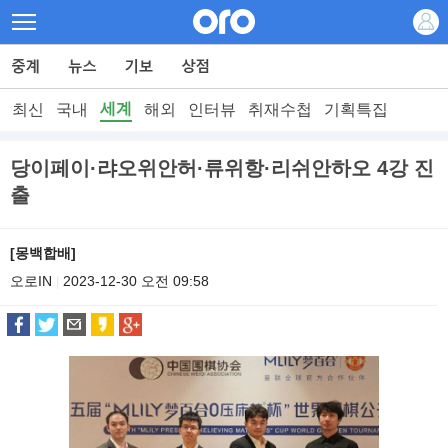
세계
최신
국내
해외
인터뷰
취재수첩
기획특집
당이페이·랴오위안허·류위항·리쉬안하오 4강 진
출
[몽백합배]
오로IN
2023-12-30 오전 09:58
|