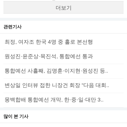
더보기
관련기사
최정, 여자조 한국 4명 중 홀로 본선행
원성진·윤준상·목진석, 통합예선 통과
통합예선 사흘째, 김명훈·이지현·원성진 등..
변상일 인터뷰 접한 니장건 회장 “다음 대회..
몽백합배 통합예선 개막, 한·중·일·대만 3..
많이 본 기사