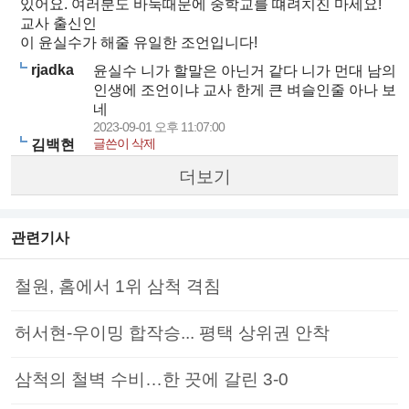
있어요. 여러분도 바둑때문에 중학교를 떄려치진 마세요!
교사 출신인
이 윤실수가 해줄 유일한 조언입니다!
rjadka
윤실수 니가 할말은 아닌거 같다 니가 먼대 남의
인생에 조언이냐 교사 한게 큰 벼슬인줄 아나 보
네
2023-09-01 오후 11:07:00
글쓴이 삭제
김백현
더보기
관련기사
철원, 홈에서 1위 삼척 격침
허서현-우이밍 합작승... 평택 상위권 안착
삼척의 철벽 수비…한 끗에 갈린 3-0