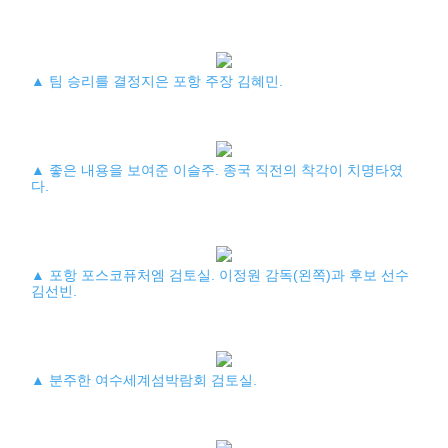
▲ 팀 승리를 결정지은 포항 주장 김혜민.
▲ 좋은 내용을 보여준 이슬주. 종국 직전의 착각이 치명타였
다.
▲ 포항 포스코퓨처엠 검토실. 이정원 감독(왼쪽)과 후보 선수
김선빈.
▲ 분주한 여수세계섬박람회 검토실.