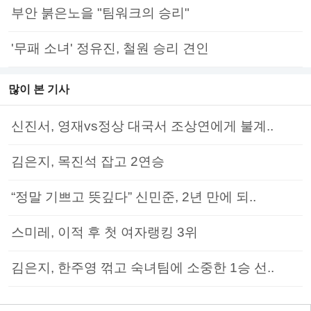
부안 붉은노을 "팀워크의 승리"
'무패 소녀' 정유진, 철원 승리 견인
많이 본 기사
신진서, 영재vs정상 대국서 조상연에게 불계..
김은지, 목진석 잡고 2연승
“정말 기쁘고 뜻깊다” 신민준, 2년 만에 되..
스미레, 이적 후 첫 여자랭킹 3위
김은지, 한주영 꺾고 숙녀팀에 소중한 1승 선..