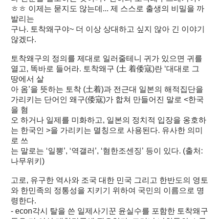
ㅎㅎ 이제는 묻지도 않는데... 제 스스로 출생의 비밀을 까
발리는
구나. 토착왜구야~ 더 이상 상대하고 싶지 않아 긴 이야기
않겠다.
토착왜구의 정의를 제대로 일러줄테니 귀가 있으면 귀를
열고, 똑바로 들어라. 토착왜구 (土 着倭寇)란 ‘대대로 그
땅에서 살
아 옴’을 뜻하는 토착 (土着)과 전근대 일본의 해적집단을
가리키는 단어인 왜구(倭寇)가 합쳐 만들어진 말로 <한국
을 혐
오 하거나 일제를 미화하고, 일본의 정치적 입장을 옹호하
는 한국인 >을 가리키는 멸칭으로 사용된다. 유사한 의미
로 쓰
는 말로는 ‘일뽕’, ‘역갤러’, ‘혐한조센징’ 등이 있다. (출처:
나무위키)
고로, 유구한 역사와 조국 대한 민국 그리고 한반도의 영토
와 한민족의 정통성을 지키기 위하여 국민의 이름으로 명
령한다.
- econ각시 탈을 쓴 일제사기꾼 윤실수를 포함한 토착왜구