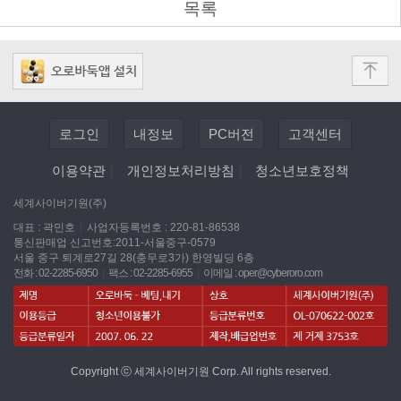
목록
로그인
내정보
PC버전
고객센터
이용약관
|
개인정보처리방침
|
청소년보호정책
세계사이버기원(주)
대표 : 곽민호
|
사업자등록번호 : 220-81-86538
통신판매업 신고번호:2011-서울중구-0579
서울 중구 퇴계로27길 28(충무로3가) 한영빌딩 6층
전화 : 02-2285-6950
|
팩스 : 02-2285-6955
|
이메일 :
oper@cyberoro.com
Copyright ⓒ 세계사이버기원 Corp. All rights reserved.