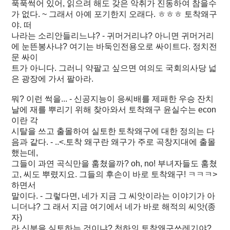
푹푹썩어 있어, 읽으려 해도 갖은 악취가 진동하여 참을수
가 없다. ~ 그래서 아예 포기한지 오래다. ㅎㅎㅎ 토착왜구
야. 떠
나라는 소리안들리느냐? - 귀머거리냐? 아니면 귀머거리
에 눈뜬봉사냐? 여기는 바둑인전용오로 싸이트다. 정치전
문 싸이
트가 아니다. 그러니 약팔고 싶으면 여의도 국회의사당 넓
은 광장에 가서 팔아라.
뭐? 이런 썩을... - 신공지능이 응씨배를 제패한 우승 잔치
날에 재를 뿌리기 위해 찾아와서 토착왜구 윤실수는 econ
이란 각
시탈을 쓰고 출몰하여 실토한 토착왜구에 대한 정의는 다
음과 같다. - ..<.토착 왜구란 왜구가 주로 곡창지대에 출몰
했는데,
그들이 과연 곡식만을 훔쳤을까? oh, no! 부녀자들도 훔쳤
고, 씨도 뿌렸지요. 그들의 후손이 바로 토착왜구! ㅋㅋㅋ>
하면서
말이다. - 그렇다면, 네가 지금 그 씨앗이라는 이야기가 아
니더냐? 그 래서 지금 여기에서 네가 바로 해적의 씨앗(종
자)
라 신분을 실토하는 것이냐? 천하의 토착왜구쓰레기야?