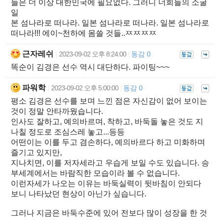
들은 더 이상 대한민국에 필요없다. 그러니 너희들의 소굴
일
본 섬나라로 떠나라. 일본 섬나라로 떠나라. 일본 섬나라로
떠나라!!! 에이~천하에 몸쓸 것들..ㅉㅉㅉㅉ
근자레쉬
2023-09-02 오후 8:24:00
동감 0
|
|
똑순이 김경은 선수 역시 대단하다. 파이팅~~~
파워학
2023-09-02 오후 5:00:00
동감 0
|
|
평소 김경은 선수를 보며 느낀 점은 자신감이 없어 보이는
것이 정말 안타까웠습니다.
인사도 잘하고, 예의바르며, 착하고, 바둑돌 놓은 것도 지
나칠 정도로 조심스레 놓고...등등
어떤이는 이를 두고 겸손하다, 예의바르다 하고 미화하며
즐기고 있지만,
지나치면, 이를 저자세라고 우습게 보일 수도 있습니다. 승
부세계에서는 바람직한 모습이라 볼 수 없습니다.
이런자세가 나오는 이유는 바둑실력이 뒷바침이 안되다
보니 나타났던 현상이 아닌가 싶습니다.
그러나 지금은 바둑수준에 있어 전보다 많이 성장을 한 것