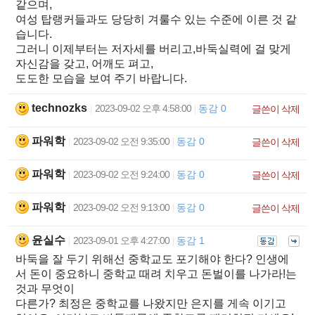
같으며,
여성 탑랭커들과도 당당히 겨룰수 있는 수준에 이른 것 같
습니다.
그러니 이제부터는 저자세를 버리고,바둑실력에 걸 맞게
자신감을 갖고, 어깨도 펴고,
도도한 모습을 보여 주기 바랍니다.
technozks
2023-09-02 오후 4:58:00
동감 0
|
|
글쓴이 삭제
파워학
2023-09-02 오전 9:35:00
동감 0
|
|
글쓴이 삭제
파워학
2023-09-02 오전 9:24:00
동감 0
|
|
글쓴이 삭제
파워학
2023-09-02 오전 9:13:00
동감 0
|
|
글쓴이 삭제
윤실수
2023-09-01 오후 4:27:00
동감 1
|
|
바둑을 잘 두기 위해선 중학교도 포기해야 한다? 인생에
서 돈이 중요하니 중학교 때려 치우고 돈벌이를 나가라!는
것과 무엇이
다른가? 최정은 중학교를 나왔지만 은지를 게속 이기고