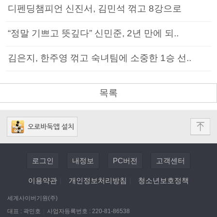
디펜딩챔피언 신진서, 김민석 꺾고 8강으로
“정말 기쁘고 뜻깊다” 신민준, 2년 만에 되..
김은지, 한주영 꺾고 숙녀팀에 소중한 1승 선..
목록
로그인
내정보
PC버전
고객센터
이용약관
|
개인정보처리방침
|
청소년보호정책
세계사이버기원(주)
대표 : 곽민호
|
사업자등록번호 : 220-81-86538