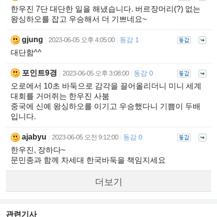
한우진 7단 대단한 일을 해냈습니다. 버르장머리(?) 없는
왕싱하오를 잡고 우승해서 더 기쁘네요~
gjung
2023-06-05 오후 4:05:00
동감 1
|
|
대단함^^
포인트9경
2023-06-05 오후 3:08:00
동감 0
|
|
오로에서 10초 바둑으로 감각을 끌어올리더니 미니 세계
대회를 거머쥐는 한우진 사붐
중국에 신예 왕싱하오를 이기고 우승했다니 기쁨이 두배
입니다.
ajabyu
2023-06-05 오전 9:12:00
동감 0
|
|
한우진, 장하다~
문민종과 함께 차세대 한국바둑을 책임지세요
더보기
관련기사