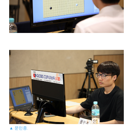
▲ 문민종.