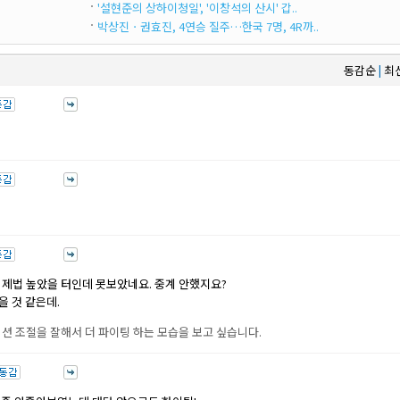
'설현준의 상하이청일', '이창석의 산시' 갑..
박상진ㆍ권효진, 4연승 질주…한국 7명, 4R까..
동감순
최
|
제법 높았을 터인데 못보았네요. 중계 안했지요?
 것 같은데.
션 조절을 잘해서 더 파이팅 하는 모습을 보고 싶습니다.