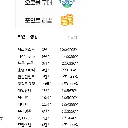
포인트 랭킹
더보기
팍스이스트
3단
10조4209억
자작나무♡
5단*
4조295억
뉴욕n뉴욕
3급*
2조6336억
운명아비켜
4단*
2조6164억
한솔현현로
7단*
2조1280억
충청도요정
24급*
1조8447억
매일신나
1단*
1조5678억
목검향
10급*
1조5020억
비비빅
11급*
1조4399억
우리영준
6단*
1조3550억
xyz123
7급*
1조2846억
까지
무탄초난
6단*
1조1477억