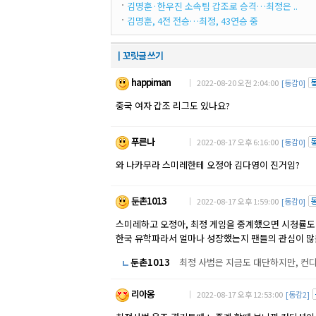
김명훈·한우진 소속팀 갑조로 승격…최정은 ..
김명훈, 4전 전승…최정, 43연승 중
┃꼬릿글 쓰기
happiman
｜ 2022-08-20 오전 2:04:00
[동감0]
중국 여자 갑조 리그도 있나요?
푸른나
｜ 2022-08-17 오후 6:16:00
[동감0]
와 나카무라 스미레한테 오정아 김다영이 진거임?
둔촌1013
｜ 2022-08-17 오후 1:59:00
[동감0]
스미레하고 오정아, 최정 게임을 중계했으면 시청률도 
한국 유학파라서 얼마나 성장했는지 팬들의 관심이 많을
둔촌1013
최정 사범은 지금도 대단하지만, 컨디
리아옹
｜ 2022-08-17 오후 12:53:00
[동감2]