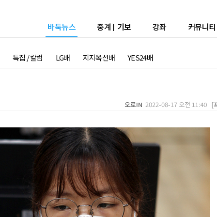
바둑뉴스
중계
|
기보
강좌
커뮤니티
특집 / 칼럼
LG배
지지옥션배
YES24배
오로IN
2022-08-17 오전 11:40 [