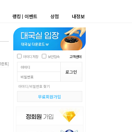
랭킹
|
이벤트
상점
내정보
아이디 저장
보안접속
고객센터
]
프린트
아이디/비밀번호 찾기
무료회원가입