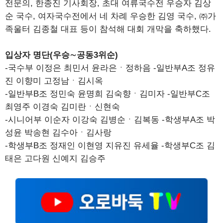
전문의, 한종진 기사회장, 초대 여류국수전 우승자 김상
순 국수, 여자국수전에서 네 차례 우승한 김영 국수, ㈜가
족울터 김종철 대표 등이 참석해 대회 개막을 축하했다.
입상자 명단(우승∼공동3위순)
-국수부 이정은 최민서 윤라은ㆍ정하음 -일반부A조 정유
진 이향미 고정남ㆍ김시옥
-일반부B조 정민숙 윤명희 김숙향ㆍ김미자 -일반부C조
최영주 이경숙 김미란ㆍ신현숙
-시니어부 이순자 이강숙 김병순ㆍ김복동 -학생부A조 박
성윤 박송현 김수아ㆍ김사랑
-학생부B조 정재인 이현영 지유진 유세율 -학생부C조 김
태은 고다원 신예지 김승주