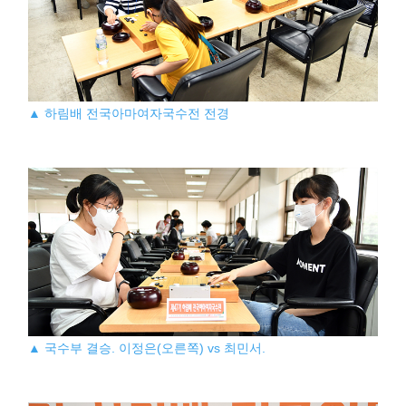
▲ 하림배 전국아마여자국수전 전경
▲ 국수부 결승. 이정은(오른쪽) vs 최민서.