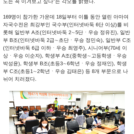
도는 꼭 이겨보고 싶다”는 각오를 밝혔다.
169명이 참가한 가운데 18일부터 이틀 동안 열린 아마여
자국수전은 최강부인 국수부(인터넷바둑 6단 이상)를 비
롯해 일반부 A조(인터넷바둑 2∼5단ㆍ우승 정유진), 일반
부 B조(인터넷바둑 2급∼초단ㆍ우승 정민숙), 일반부 C조
(인터넷바둑 6급 이하ㆍ우승 최영주), 시니어부(70세 이
상ㆍ우승 이순자), 학생부 A조(중학생∼고등학생ㆍ우승
박성윤), 학생부 B조(초등3∼6학년ㆍ우승 정재인), 학생
부 C조(초등1∼2학년ㆍ우승 김태은) 등 8개 부문으로 나
뉘어 치러졌다.