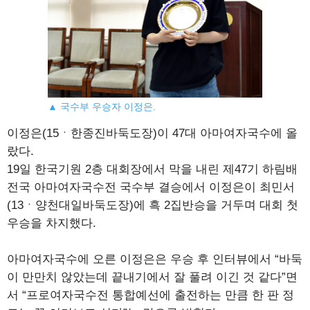
▲ 국수부 우승자 이정은.
이정은(15ㆍ한종진바둑도장)이 47대 아마여자국수에 올
랐다.
19일 한국기원 2층 대회장에서 막을 내린 제47기 하림배
전국 아마여자국수전 국수부 결승에서 이정은이 최민서
(13ㆍ양천대일바둑도장)에 흑 2집반승을 거두며 대회 첫
우승을 차지했다.
아마여자국수에 오른 이정은은 우승 후 인터뷰에서 “바둑
이 만만치 않았는데 끝내기에서 잘 풀려 이긴 것 같다”면
서 “프로여자국수전 통합예선에 출전하는 만큼 한 판 정