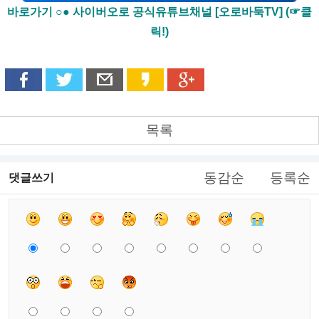
바로가기 ○● 사이버오로 공식유튜브채널 [오로바둑TV] (☞클
릭!)
목록
동감순
등록순
댓글쓰기