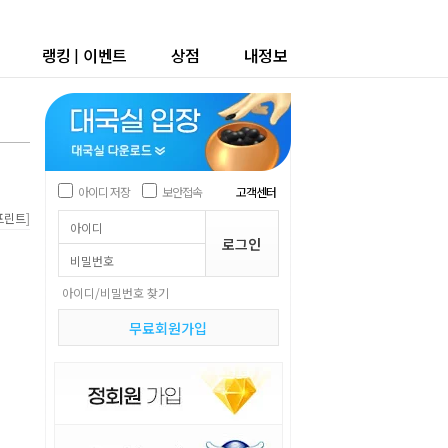
랭킹
|
이벤트
상점
내정보
아이디 저장
보안접속
고객센터
]
프린트
아이디/비밀번호 찾기
무료회원가입