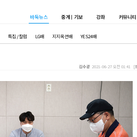
바둑뉴스
중계
|
기보
강좌
커뮤니티
특집 / 칼럼
LG배
지지옥션배
YES24배
김수광
2021-06-27 오전 01:41 [