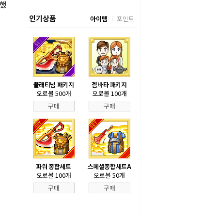
승했
인기상품
아이템
포인트
플래티넘 패키지
겜바타 패키지
오로볼 500개
오로볼 100개
구매
구매
파워 종합세트
스페셜종합세트A
오로볼 100개
오로볼 50개
구매
구매