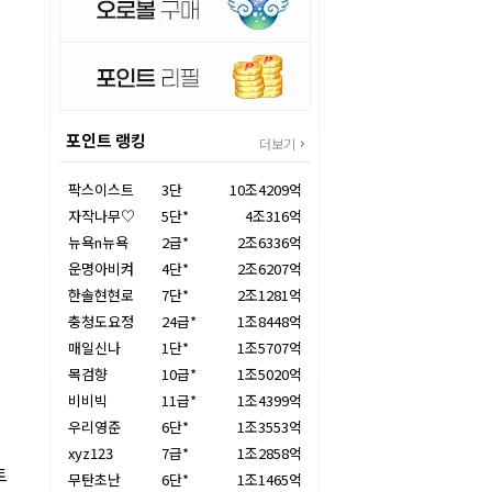
포인트 랭킹
더보기
팍스이스트
3단
10조4209억
자작나무♡
5단*
4조316억
뉴욕n뉴욕
2급*
2조6336억
운명아비켜
4단*
2조6207억
한솔현현로
7단*
2조1281억
충청도요정
24급*
1조8448억
매일신나
1단*
1조5707억
목검향
10급*
1조5020억
비비빅
11급*
1조4399억
우리영준
6단*
1조3553억
xyz123
7급*
1조2858억
트
무탄초난
6단*
1조1465억