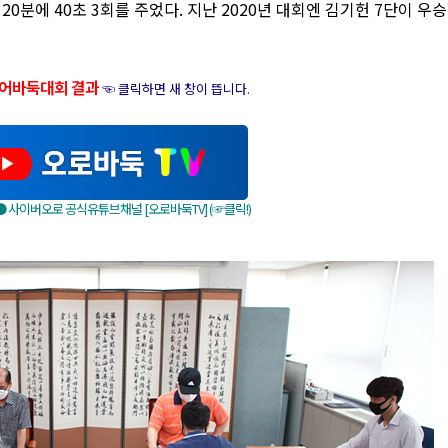
0분에 40초 3회를 주었다. 지난 2020년 대회엔 김기헌 7단이 우
니어바둑대회 결과
☜ 클릭하면 새 창이 뜹니다.
 사이버오로 공식유튜브채널 [오로바둑TV] (☞클릭!)