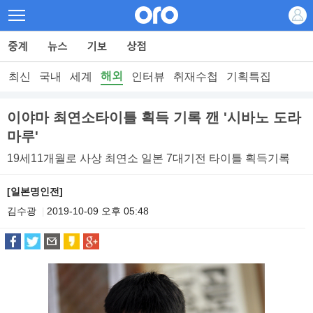
해외
최신
국내
세계
인터뷰
취재수첩
기획특집
이야마 최연소타이틀 획득 기록 깬 '시바노 도라
마루'
19세11개월로 사상 최연소 일본 7대기전 타이틀 획득기록
[일본명인전]
김수광
2019-10-09 오후 05:48
|