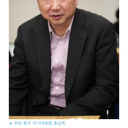
▲ 위빈 중국 국가대표팀 총감독.