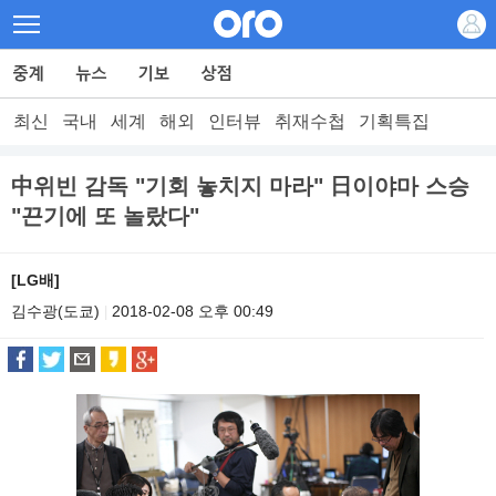
최신
국내
세계
해외
인터뷰
취재수첩
기획특집
中위빈 감독 "기회 놓치지 마라" 日이야마 스승
"끈기에 또 놀랐다"
[LG배]
김수광(도쿄)
2018-02-08 오후 00:49
|