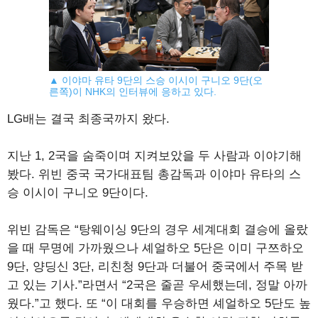
▲ 이야마 유타 9단의 스승 이시이 구니오 9단(오
른쪽)이 NHK의 인터뷰에 응하고 있다.
LG배는 결국 최종국까지 왔다.
지난 1, 2국을 숨죽이며 지켜보았을 두 사람과 이야기해
봤다. 위빈 중국 국가대표팀 총감독과 이야마 유타의 스
승 이시이 구니오 9단이다.
위빈 감독은 “탕웨이싱 9단의 경우 세계대회 결승에 올랐
을 때 무명에 가까웠으나 셰얼하오 5단은 이미 구쯔하오
9단, 양딩신 3단, 리친청 9단과 더불어 중국에서 주목 받
고 있는 기사.”라면서 “2국은 줄곧 우세했는데, 정말 아까
웠다.”고 했다. 또 “이 대회를 우승하면 셰얼하오 5단도 높