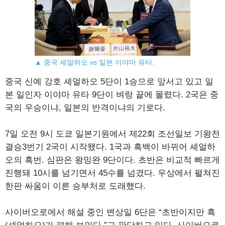
▲ 중국 셰얼하오 vs 일본 이야마 유타.
중국 신예 강호 셰얼하오 5단이 1승으로 앞서고 있고 일
본 일인자 이야마 유타 9단이 벼랑 끝에 몰렸다. 2국은 중
국의 우승이냐, 일본의 반격이냐의 기로다.
7일 오전 9시 도쿄 일본기원에서 제22회 조선일보 기왕전
결승3번기 2국이 시작됐다. 1국과 흑백이 바뀌어 셰얼하
오의 흑번. 심판은 왕밍완 9단이다. 초반은 비교적 빠르게
진행돼 10시를 넘기면서 45수를 넘겼다. 우상에서 펼쳐진
한판 싸움이 이른 승부처로 도래했다.
사이버오로에서 해설 중인 변상일 6단은 “초반이지만 흑