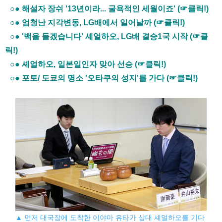
○● 해설자 장쉬 '13년이라... 굴욕적인 세월이죠' (☞클릭!)
○● 엄청난 지각변동, LG배에서 일어날까 (☞클릭!)
○● '백을 들겠습니다' 셰얼하오, LG배 결승1국 시작 (☞클
릭!)
○● 셰얼하오, 일본일인자 맞아 선승 (☞클릭!)
○● 포토/ 도쿄의 명소 '오타쿠의 성지'를 가다 (☞클릭!)
▲ 먼저 대국장에 도착한 이야마 유타가 상대 셰얼하오를 기다