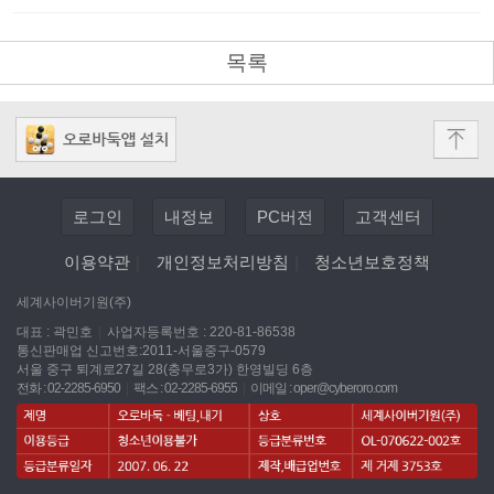
목록
로그인
내정보
PC버전
고객센터
이용약관
|
개인정보처리방침
|
청소년보호정책
세계사이버기원(주)
대표 : 곽민호
|
사업자등록번호 : 220-81-86538
통신판매업 신고번호:2011-서울중구-0579
서울 중구 퇴계로27길 28(충무로3가) 한영빌딩 6층
전화 : 02-2285-6950
|
팩스 : 02-2285-6955
|
이메일 :
oper@cyberoro.com