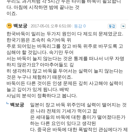
우리도 과거처럼 각 5시간 두는 타이틀 바둑이 필요합니
다. 아침에 시작하면 밤에 끝나는 것
이죠.
백보궁
2017-05-01 오후 6:51:00
동감 0
|
|
한국바둑이 밀리는 두가지 원인이 다 제도의 문제였군요.
한국기원은 조속히 속기바둑 위
주로 되어있는 바둑리그를 장고 바둑 위주로 바꾸도록 고
심해야 할 것입니다. 속기만 두어
서는 바둑이 늘지 않는다는 것은 통계를 떠나서 너무 자명
하지 않은가요? 아마추어들도 깊
히 생각하지 않고 바둑을 두어서는 실력이 늘지 않는다는
것은 누구나 체험하기 때문이죠.
바둑이든 다른 것이든 인생 문제든 깊히 사고해야 실력이
늘고 깊이가 있게 됩니다. 배박
사님의 분석이 정확하다고 봅니다.
백보궁
일본이 장고 바둑 위주인데 실력이 떨어지는 것
은 나라 전체의 기세가 꺽이고 젊
은 세대들의 바둑에 대한 흥미가 떨어졌다든가
하는 다른 요인이 있다고 생각된
다. 중국은 바둑에 대한 폭발적인 관심에다가 제