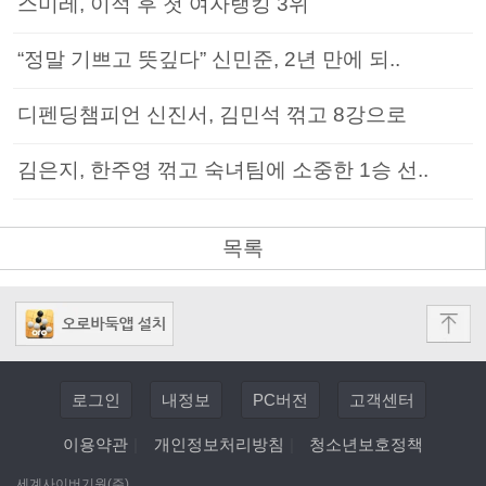
스미레, 이적 후 첫 여자랭킹 3위
“정말 기쁘고 뜻깊다” 신민준, 2년 만에 되..
디펜딩챔피언 신진서, 김민석 꺾고 8강으로
김은지, 한주영 꺾고 숙녀팀에 소중한 1승 선..
목록
로그인
내정보
PC버전
고객센터
이용약관
|
개인정보처리방침
|
청소년보호정책
세계사이버기원(주)