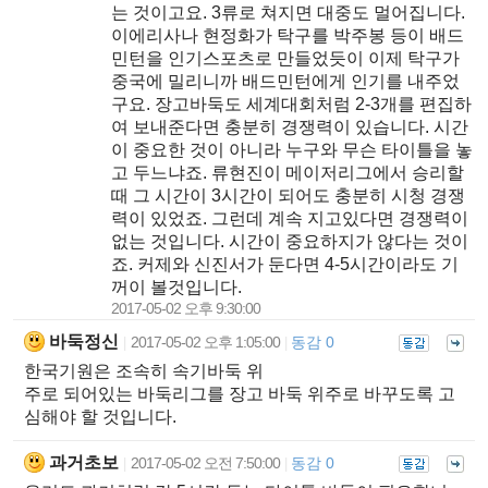
는 것이고요. 3류로 쳐지면 대중도 멀어집니다.
이에리사나 현정화가 탁구를 박주봉 등이 배드
민턴을 인기스포츠로 만들었듯이 이제 탁구가
중국에 밀리니까 배드민턴에게 인기를 내주었
구요. 장고바둑도 세계대회처럼 2-3개를 편집하
여 보내준다면 충분히 경쟁력이 있습니다. 시간
이 중요한 것이 아니라 누구와 무슨 타이틀을 놓
고 두느냐죠. 류현진이 메이저리그에서 승리할
때 그 시간이 3시간이 되어도 충분히 시청 경쟁
력이 있었죠. 그런데 계속 지고있다면 경쟁력이
없는 것입니다. 시간이 중요하지가 않다는 것이
죠. 커제와 신진서가 둔다면 4-5시간이라도 기
꺼이 볼것입니다.
2017-05-02 오후 9:30:00
바둑정신
2017-05-02 오후 1:05:00
동감 0
|
|
한국기원은 조속히 속기바둑 위
주로 되어있는 바둑리그를 장고 바둑 위주로 바꾸도록 고
심해야 할 것입니다.
과거초보
2017-05-02 오전 7:50:00
동감 0
|
|