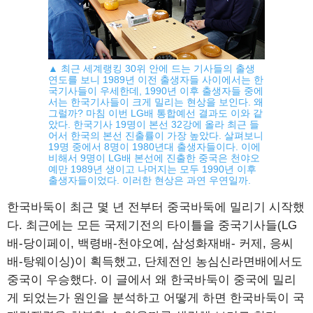
▲ 최근 세계랭킹 30위 안에 드는 기사들의 출생
연도를 보니 1989년 이전 출생자들 사이에서는 한
국기사들이 우세한데, 1990년 이후 출생자들 중에
서는 한국기사들이 크게 밀리는 현상을 보인다. 왜
그럴까? 마침 이번 LG배 통합예선 결과도 이와 같
았다. 한국기사 19명이 본선 32강에 올라 최근 들
어서 한국의 본선 진출률이 가장 높았다. 살펴보니
19명 중에서 8명이 1980년대 출생자들이다. 이에
비해서 9명이 LG배 본선에 진출한 중국은 천야오
예만 1989년 생이고 나머지는 모두 1990년 이후
출생자들이었다. 이러한 현상은 과연 우연일까.
한국바둑이 최근 몇 년 전부터 중국바둑에 밀리기 시작했
다. 최근에는 모든 국제기전의 타이틀을 중국기사들(LG
배-당이페이, 백령배-천야오예, 삼성화재배- 커제, 응씨
배-탕웨이싱)이 획득했고, 단체전인 농심신라면배에서도
중국이 우승했다. 이 글에서 왜 한국바둑이 중국에 밀리
게 되었는가 원인을 분석하고 어떻게 하면 한국바둑이 국