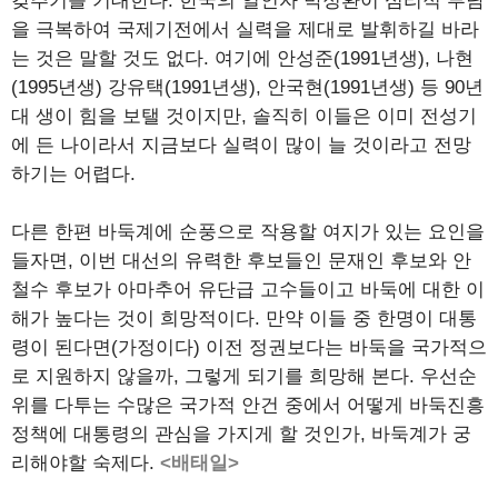
갖추기를 기대한다. 한국의 일인자 박정환이 심리적 부담
을 극복하여 국제기전에서 실력을 제대로 발휘하길 바라
는 것은 말할 것도 없다. 여기에 안성준(1991년생), 나현
(1995년생) 강유택(1991년생), 안국현(1991년생) 등 90년
대 생이 힘을 보탤 것이지만, 솔직히 이들은 이미 전성기
에 든 나이라서 지금보다 실력이 많이 늘 것이라고 전망
하기는 어렵다.
다른 한편 바둑계에 순풍으로 작용할 여지가 있는 요인을
들자면, 이번 대선의 유력한 후보들인 문재인 후보와 안
철수 후보가 아마추어 유단급 고수들이고 바둑에 대한 이
해가 높다는 것이 희망적이다. 만약 이들 중 한명이 대통
령이 된다면(가정이다) 이전 정권보다는 바둑을 국가적으
로 지원하지 않을까, 그렇게 되기를 희망해 본다. 우선순
위를 다투는 수많은 국가적 안건 중에서 어떻게 바둑진흥
정책에 대통령의 관심을 가지게 할 것인가, 바둑계가 궁
리해야할 숙제다.
<배태일>