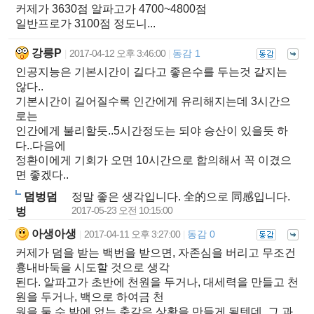
커제가 3630점 알파고가 4700~4800점
일반프로가 3100점 정도니...
강릉P
2017-04-12 오후 3:46:00
동감 1
|
|
인공지능은 기본시간이 길다고 좋은수를 두는것 같지는
않다..
기본시간이 길어질수록 인간에게 유리해지는데 3시간으
로는
인간에게 불리할듯..5시간정도는 되야 승산이 있을듯 하
다..다음에
정환이에게 기회가 오면 10시간으로 합의해서 꼭 이겼으
면 좋겠다..
덤벙덤
정말 좋은 생각입니다. 全的으로 同感입니다.
2017-05-23 오전 10:15:00
벙
아생아생
2017-04-11 오후 3:27:00
동감 0
|
|
커제가 덤을 받는 백번을 받으면, 자존심을 버리고 무조건
흉내바둑을 시도할 것으로 생각
된다. 알파고가 초반에 천원을 두거나, 대세력을 만들고 천
원을 두거나, 백으로 하여금 천
원을 둘 수 밖에 없는 축같은 상황을 만들게 될텐데, 그 과