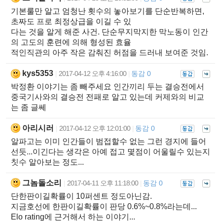
기본룰만 알고 엄청난 횟수의 놓아보기를 단순반복하면,
초짜도 프로 최정상급을 이길 수 있
다는 것을 알게 해준 사건. 단순무지막지한 막노동이 인간
의 고도의 훈련에 의해 형성된 효율
적인직관의 아주 작은 감춰진 허점을 드러내 보여준 것임.
kys5353
2017-04-12 오후 4:16:00
동감 0
|
|
박정환 이야기는 좀 빼주세요 인간끼리 두는 결승전에서
중국기사와의 결승전 전패로 알고 있는데 커제와의 비교
는 좀 글쎄
아리시러
2017-04-12 오후 12:01:00
동감 0
|
|
알파고는 이미 인간들이 범접할수 없는 그런 경지에 들어
선듯...이긴다는 생각은 아예 접고 몇점이 어울릴수 있는지
칫수 알아보는 정도...
그놈돌소리
2017-04-11 오후 11:18:00
동감 0
|
|
단한판이길확률이 10퍼센트 정도아닌감.
지금호선에 한판이길확률이 판당 0.6%~0.8%라는데...
Elo rating에 근거해서 하는 이야기...