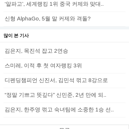
‘알파고’, 세계랭킹 1위 중국 커제와 맞대..
신형 AlphaGo, 5월 말 커제와 격돌?
많이 본 기사
김은지, 목진석 잡고 2연승
스미레, 이적 후 첫 여자랭킹 3위
디펜딩챔피언 신진서, 김민석 꺾고 8강으로
“정말 기쁘고 뜻깊다” 신민준, 2년 만에 되..
김은지, 한주영 꺾고 숙녀팀에 소중한 1승 선..