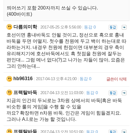
띄어쓰기 포함 200자까지 쓰실 수 있습니다.
(400바이트)
다름의미학
2017-05-25 오후 5:56:00
동감 0
|
|
호선이면 흉내바둑도 안될 것이고, 정선으로 흑으로 흉내
바둑을 두면 어떨지. 첫수를 천원에 두고 백이 하는대로 따
라하는거지. 내경우 천원에 한점이면 대부분의 경우 축이
유리해지기에 호선바둑에서도 흑 첫점을 천원에 잘두는
편인대... 그럼 메너 없다(?)고 나가는 자들이 많아, 요즘은
그리 안하는대...
hb96316
2017-04-13 오후 4:21:00
동감 0
|
|
글쓴이 삭제
프랙탈바둑
2017-04-13 오전 11:03:00
동감 0
|
|
지금의 인간의 두뇌로는 3차원 상에서의 바둑[혹은 바둑
비슷한 룰의 게임]을 수행 할 수 있을
까요? 확장하면 n차원 바둑. 인간은 게임이 힘들겠지요.
그러나 A.I.로는 가능 할 것입니다.
프랙탈바둑
2017-04-13 오전 10:51:00
동감 0
|
|