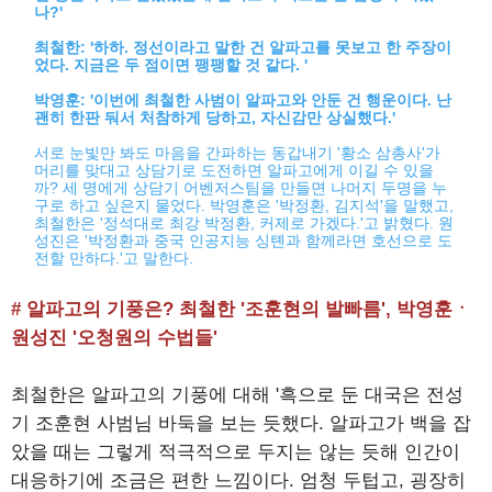
나?'
최철한: '하하. 정선이라고 말한 건 알파고를 못보고 한 주장이
었다. 지금은 두 점이면 팽팽할 것 같다. '
박영훈: '이번에 최철한 사범이 알파고와 안둔 건 행운이다. 난
괜히 한판 둬서 처참하게 당하고, 자신감만 상실했다.'
서로 눈빛만 봐도 마음을 간파하는 동갑내기 '황소 삼총사'가
머리를 맞대고 상담기로 도전하면 알파고에게 이길 수 있을
까? 세 명에게 상담기 어벤저스팀을 만들면 나머지 두명을 누
구로 하고 싶은지 물었다. 박영훈은 '박정환, 김지석'을 말했고,
최철한은 '정석대로 최강 박정환, 커제로 가겠다.'고 밝혔다. 원
성진은 '박정환과 중국 인공지능 싱톈과 함께라면 호선으로 도
전할 만하다.'고 말한다.
# 알파고의 기풍은? 최철한 '조훈현의 발빠름', 박영훈ㆍ
원성진 '오청원의 수법들'
최철한은 알파고의 기풍에 대해 '흑으로 둔 대국은 전성
기 조훈현 사범님 바둑을 보는 듯했다. 알파고가 백을 잡
았을 때는 그렇게 적극적으로 두지는 않는 듯해 인간이
대응하기에 조금은 편한 느낌이다. 엄청 두텁고, 굉장히