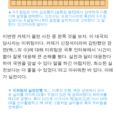
▲ 3-3 침입은 이미 김성룡의 [설특집 썰전]에서 상세하게 다뤘
기에 설명을 생략한다. 신진서는 '프로기사라면 흑19의 3-3 침
입보다는 A 날일자나 B의 걸침을 일차적으로 고려한다.'고 말
한다. 인간이라면 말이다.
이번엔 커제가 올린 사진 중 왼쪽 것을 보자. 이 대국의
당사자는 미위팅이다. 커제가 신정석이라며 감탄했던 장
면(백△의 수)에 대해 미위팅은 국후 인터뷰에서 '시간이
짧아 잘못 대응해 큰 손해를 봤다. 실전과 달리 대응한다
하여 국면을 앞설 수 있다 말을 하긴 어렵지만, 최소한 실
전보다는 더 좋을 수 있었다.'라고 아쉬워한 바 있다. 아래
가 실전이다.
▼
미위팅의 실전진행
백△ 이후의 진행. 백은 상변에서 선수
로 실리를 차지하고(흑× 두점이 앉은 채 잡혀버렸다) 좌하귀를
백12로 굳혔다. 흑이 13으로 다가서자 백(알파고)은 다시 14와
16을 선수활용하고 백 18로 그림처럼 날아올라 흑의 두터움을
견제했다.