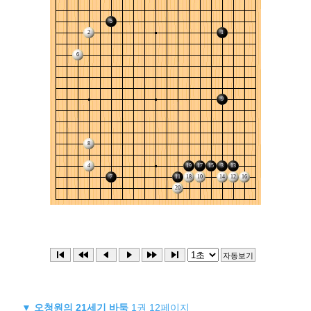
▼
오청원의 21세기 바둑
1권 12페이지