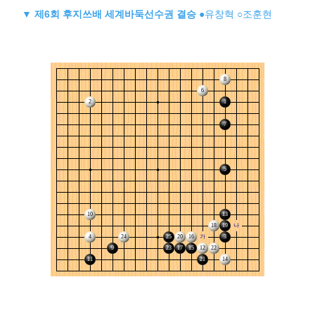
▼
제6회 후지쓰배 세계바둑선수권 결승
●유창혁 ○조훈현