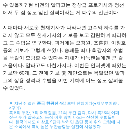
수 있을까? 현 버전의 알파고는 정상급 프로기사와 정선
에서 두 점 정도 앞선 실력이라는 게 다수의 진단이다.
시대마다 새로운 천재기사가 나타나면 고수와 하수를 가
리지 않고 모두 천재기사의 기보를 보고 감탄하며 따라하
고 그 수법을 연구한다. 과거에는 오청원, 조훈현, 이창호
등의 기보가 그렇게 쓰였다. 승패를 떠나 최강자의 수법
을 똑같이 모방할 수 있다는 자체가 바둑팬들에겐 큰 즐
거움이다. 알파고도 마찬가지다. 이번은 인터넷에 떠있는
기보만 60개. 그 전에 기보 몇 개만으로는 목말랐던 알파
고의 상용 정석과 수법을 이번 기회에 어느 정도 살펴볼
수 있었다.
▼ 지난주 열린
중국 천원전 4강
초반 진행이다(●저우루이양 :
○구리)
흑 5의 두칸, 7의 어깨짚음, 21의 두칸 감각, 다시 흑23의 어깨
짚은 수가 알파고의 등장 이후 많이 나오는 신선한 수법들이
다. 한국에서도 이창호 9단과 박하민 초단 등이 위의 그림에 나
온 소목에서 흑5, 높은 두칸굳힘을 실전에 사용했다.