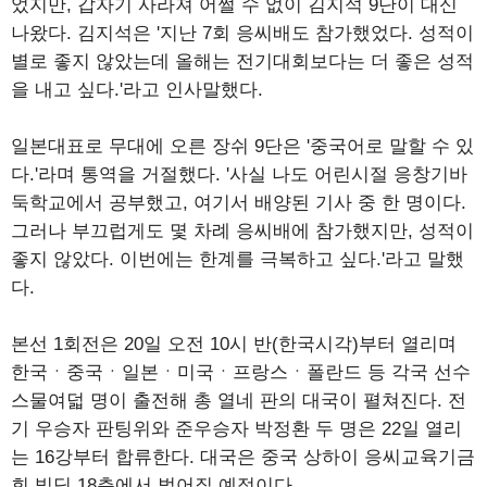
었지만, 갑자기 사라져 어쩔 수 없이 김지석 9단이 대신
나왔다. 김지석은 '지난 7회 응씨배도 참가했었다. 성적이
별로 좋지 않았는데 올해는 전기대회보다는 더 좋은 성적
을 내고 싶다.'라고 인사말했다.
일본대표로 무대에 오른 장쉬 9단은 '중국어로 말할 수 있
다.'라며 통역을 거절했다. '사실 나도 어린시절 응창기바
둑학교에서 공부했고, 여기서 배양된 기사 중 한 명이다.
그러나 부끄럽게도 몇 차례 응씨배에 참가했지만, 성적이
좋지 않았다. 이번에는 한계를 극복하고 싶다.'라고 말했
다.
본선 1회전은 20일 오전 10시 반(한국시각)부터 열리며
한국ㆍ중국ㆍ일본ㆍ미국ㆍ프랑스ㆍ폴란드 등 각국 선수
스물여덟 명이 출전해 총 열네 판의 대국이 펼쳐진다. 전
기 우승자 판팅위와 준우승자 박정환 두 명은 22일 열리
는 16강부터 합류한다. 대국은 중국 상하이 응씨교육기금
회 빌딩 18층에서 벌어질 예정이다.