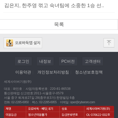
김은지, 한주영 꺾고 숙녀팀에 소중한 1승 선..
목록
로그인
내정보
PC버전
고객센터
이용약관
|
개인정보처리방침
|
청소년보호정책
세계사이버기원(주)
대표 : 곽민호
|
사업자등록번호 : 220-81-86538
통신판매업 신고번호:2011-서울중구-0579
서울 중구 퇴계로27길 28(충무로3가) 한영빌딩 6층
전화 : 02-2285-6950
|
팩스 : 02-2285-6955
|
이메일 :
oper@cyberoro.com