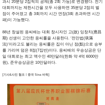
과시 20분당 2집씩의 공제(총 2회 가능)로 변경됐다. 전기
대회까지는 제한시간을 모두 사용하면 35분당 2점의 벌
점이 주어졌고 총 3회까지 시간 연장(3회 초과하면 시간
패)이 가능했다.
88년 창설된 응씨배는 대회 창시자인 고(故) 잉창치(應昌
期) 선생이 고안한 응씨룰을 사용한다. ‘전만법(塡滿
法)’이라고도 불리는 응씨룰은 집이 아닌 점(點)으로 승부
를 가리며 덤은 8점(7집반)이다. 응씨배의 우승상금은 단
일 대회로는 최고 액수인 40만달러(한화 약 4억 6000만
원), 준우승상금은 10만달러다.
[기사&사진 협조ㅣ중국 Sina 바둑]