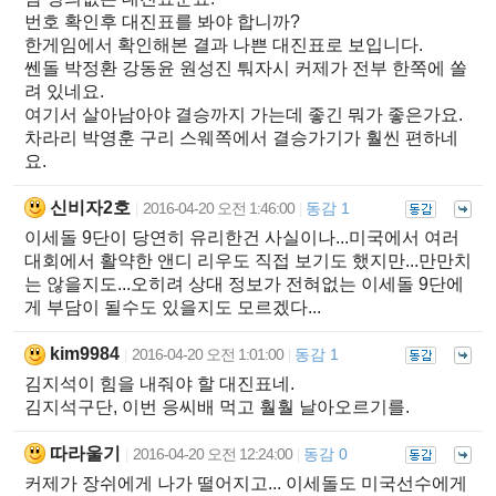
번호 확인후 대진표를 봐야 합니까?
한게임에서 확인해본 결과 나쁜 대진표로 보입니다.
쎈돌 박정환 강동윤 원성진 퉈자시 커제가 전부 한쪽에 쏠
려 있네요.
여기서 살아남아야 결승까지 가는데 좋긴 뭐가 좋은가요.
차라리 박영훈 구리 스웨쪽에서 결승가기가 훨씬 편하네
요.
신비자2호
2016-04-20 오전 1:46:00
동감 1
|
|
이세돌 9단이 당연히 유리한건 사실이나...미국에서 여러
대회에서 활약한 앤디 리우도 직접 보기도 했지만...만만치
는 않을지도...오히려 상대 정보가 전혀없는 이세돌 9단에
게 부담이 될수도 있을지도 모르겠다...
kim9984
2016-04-20 오전 1:01:00
동감 1
|
|
김지석이 힘을 내줘야 할 대진표네.
김지석구단, 이번 응씨배 먹고 훨훨 날아오르기를.
따라울기
2016-04-20 오전 12:24:00
동감 0
|
|
커제가 장쉬에게 나가 떨어지고... 이세돌도 미국선수에게