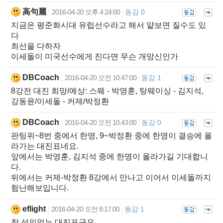
高句麗
2016-04-20 오후 4:24:00
동감 0
|
|
지금은 평준화시대 유럽선수라고 해서 얕보면 질수도 있
다
최선을 다하자
이세돌이 미국선수에게 진다면 무슨 개망신인가
DBCoach
2016-04-20 오전 10:47:00
동감 1
|
|
8강전 대진 희망/예상: 스웨 - 박영훈, 탕웨이싱 - 김지석,
강동윤/이세돌 - 커제/박정환
DBCoach
2016-04-20 오전 10:43:00
동감 0
|
|
판팅위~8번 중에서 한명, 9~박정환 중에 한명이 결승에 올
라가는 대진표네요.
앞에서는 박영훈, 김지석 중에 한명이 올라가길 기대합니
다.
뒤에서는 커제-박정환 8강에서 만나고 이어서 이세돌까지
험난해보입니다.
eflight
2016-04-20 오전 8:17:00
동감 1
|
|
참 성의없는 대진표군요.