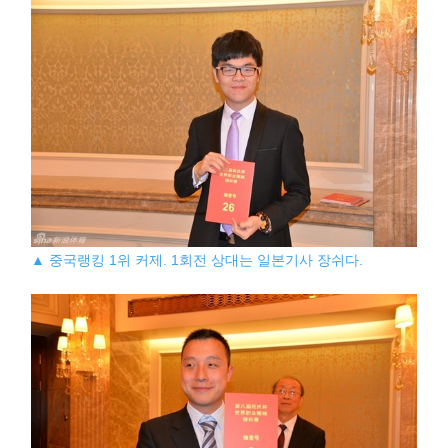
▲ 중국랭킹 1위 커제. 1회전 상대는 일본기사 장쉬다.