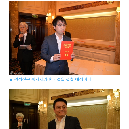
▲ 원성진은 퉈자시와 힘대결을 펼칠 예정이다.