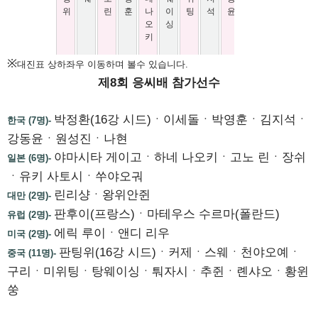
※
대진표 상하좌우 이동하며 볼수 있습니다.
제8회 응씨배 참가선수
박정환(16강 시드)ㆍ이세돌ㆍ박영훈ㆍ김지석ㆍ
한국 (7명)-
강동윤ㆍ원성진ㆍ나현
야마시타 게이고ㆍ하네 나오키ㆍ고노 린ㆍ장쉬
일본 (6명)-
ㆍ유키 사토시ㆍ쑤야오궈
린리샹ㆍ왕위안쥔
대만 (2명)-
판후이(프랑스)ㆍ마테우스 수르마(폴란드)
유럽 (2명)-
에릭 루이ㆍ앤디 리우
미국 (2명)-
판팅위(16강 시드)ㆍ커제ㆍ스웨ㆍ천야오예ㆍ
중국 (11명)-
구리ㆍ미위팅ㆍ탕웨이싱ㆍ퉈자시ㆍ추쥔ㆍ롄샤오ㆍ황윈
쑹