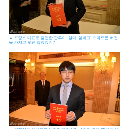
▲ 프랑스 대표로 출전한 판후이. 설마 '알파고' 스마트폰 버전
을 가지고 오진 않았겠지?