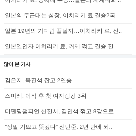
일본의 두근대는 심장, 이치리키 료 결승2국..
일본 19년의 기다림 끝날까…이치리키 료, 신..
일본일인자 이치리키 료, 커제 꺾고 결승 진..
많이 본 기사
김은지, 목진석 잡고 2연승
스미레, 이적 후 첫 여자랭킹 3위
디펜딩챔피언 신진서, 김민석 꺾고 8강으로
“정말 기쁘고 뜻깊다” 신민준, 2년 만에 되..