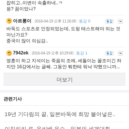
잡히고..이변이 속출하네..ㅋ
응? 꿈이었나?
아르롱이
2016-04-19 오후 11:26:00
동감 0
|
|
바둑도 스포츠로 인정되었는데, 도핑 테스트해야 되는 것
아닌가요?
중국이 많이 의심감..
7942ek
2016-04-19 오후 10:29:00
동감 1
|
|
영훈이 하고 지석이는 죽음의 조에, 세돌이는 꿀조이긴 하
지만 16강에서는 글쎄. 그동안 퉈한테 워낙 약했으니까...
더보기
관련기사
19년 기다림의 끝, 일본바둑에 희망 불어넣은..
이치리키 료, 응씨배 우승…일본의 세계대회 ..