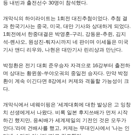
등 내빈과 출전선수 30명이 참석했다.
개막식의 하이라이트는 1회전 대진추첨이었다. 추첨 결
과 한국기사는 중국, 미국, 대만 기사와 상대하게 되었다.
1회전에서 한중대결은 박영훈-구리, 강동윤-추쥔, 김지
석-롄샤오, 원성진-퉈자시까지 네 판이며 이세돌은 미국
기사 앤디 리우와, 나현은 대만기사 린리샹과 만난다.
박정환은 전기 대회 준우승자 자격으로 16강부터 출전하
며 상대는 황윈쑹-쑤야오궈의 중일전 승자다. 만약 박정
환이 계속 이긴다면 8강에서 커제와 격돌할 가능성이 크
다.
개막식에서 녜웨이핑은 '세계대회에 대한 발상은 고 잉창
치 선생에게서 나왔다. 비록 일본 후지쓰배가 먼저 시작
하긴 했지만, 응씨배가 세계제일의 기전인 것은 모두가
안다.'라며 건배사를 했고, 커제는 무대인사에서 '나는 인