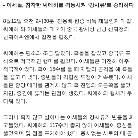
- 이세돌, 침착한 씨에허를 격동시켜 ‘강시류’로 승리하다
8월12일 오전 9시30분 ‘진용배 한중 바둑 제일인자 대결’,
씨에허 와 이세돌의 대국이 중국 광시성 난닝 신뤄청의
난궈이위엔에서 결전을 펼쳤다.
씨에허는 평소와 조금 달랐다. 흑돌을 잡았고 중국류 포
석으로 적극적인 행마를 펼쳤다. 이세돌은 여전히 아주
적극적이었다. 흑이 15수를 둘 때 재빨리 공격을 해 흑돌
을 끌고 다녔다. 중반들어 격렬한 투쟁이 계속됐다, 이세
돌은 중앙 대마를 관계치 않고 흑 진영의 오른쪽을 뚫었
지만, 중간에 끊기는 단점이 생겼다. 씨에허의 형세가 두
터워 졌다.
그러나 죽지 않고 살아나는 이세돌의 강시류가 빈틈을 파
고들었다. 씨에허의 117수가 좋지 않아 이세돌이 중심을
뚫었으며 몇 점을 포기해야 했다. 용서없는 서로의 대 공