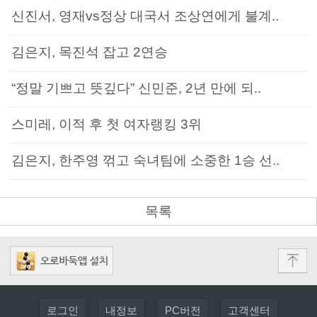
신진서, 영재vs정상 대국서 조상연에게 불계..
김은지, 목진석 잡고 2연승
“정말 기쁘고 뜻깊다” 신민준, 2년 만에 되..
스미레, 이적 후 첫 여자랭킹 3위
김은지, 한주영 꺾고 숙녀팀에 소중한 1승 선..
목록
로그인
내정보
PC버전
고객센터