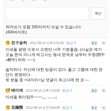
띄어쓰기 포함 200자까지 쓰실 수 있습니다.
(400바이트)
친구송하
2012-08-14 오후 5:01:00
동감 0
|
|
이세돌 광팬 으로서 오랜만 너무 기분좋음. (사실은 제가
오늘 본의 아니게 먹고사는 동네 문제로 낮부터 우중(雨中
=醉中) 하하 ~~~)
솔직하다. 자신에 대한 믿음이 있다. 옳고 그름에 대한 판
단이 분명하다.
윗 분들 중 <대자리>님 댓글이 최고다에 한 표 ---
배미애
2012-08-14 오후 3:13:00
동감 0
|
|
이세돌 화이팅!!!~~~~,,,, ㅡㅡ;;
北極熊
2012-08-14 오전 9:56:00
동감 0
|
|