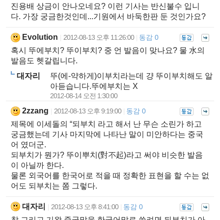
진용배 상금이 안나오네요? 이런 기사는 반신불수 입니
다. 가장 궁금한것인데...기원에서 바둑한판 둔 것인가요?
Evolution
2012-08-13 오후 11:26:00
동감 0
|
|
혹시 뚜에부치? 뚜이부치? 중 언 발음이 맞나요? 물 水의
발음도 헷갈립니다.
대자리
뚜(에-약하게)이부치라는데 걍 뚜이부치해도 알
아듣습니다.뚜에부치는 X
2012-08-14 오전 1:30:00
2zzang
2012-08-13 오후 9:19:00
동감 0
|
|
제목에 이세돌의 “되부치 라고 해서 난 무슨 소린가 하고
궁금했는데 기사 마지막에 나타난 말이 미안하다는 중국
어 였더군.
되부치가 뭔가? 뚜이뿌치(對不起)라고 써야 비슷한 발음
이 아닐까 한다.
물론 외국어를 한국어로 적을 때 정확한 표현을 할 수는 없
어도 되부치는 쫌 그렇다.
대자리
2012-08-13 오후 8:41:00
동감 0
|
|
참,그리고 기왕 중국말을 한국어말로 쓸려면,뒤부치가 아