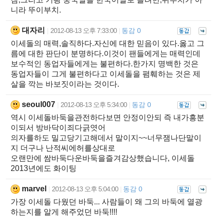
니라 뚜이부치.
대자리
2012-08-13 오후 7:33:00
동감 0
|
|
이세돌의 매력,솔직하다.자신에 대한 믿음이 있다.옳고 그
름에 대한 판단이 분명하다.이것이 팬들에게는 매력인데
보수적인 동업자들에게는 불편하다.한가지 명백한 것은
동업자들이 그게 불편하다고 이세돌을 폄훼하는 것은 제
살을 깍는 바보짓이라는 것이다.
seoul007
2012-08-13 오후 5:34:00
동감 0
|
|
역시 이세돌바둑을관전하다보면 안정이안되 즉 내가흥분
이되서 방바닥이죄다긁엿어
의자를하도 밀고당기고해데서 말이지~~너무잼나단말이
지 더구나 난적씨에허를상대로
오랜만에 쌈바둑다운바둑을즐겨감상했습니다, 이세돌
2013년에도 화이팅
marvel
2012-08-13 오후 5:04:00
동감 0
|
|
가장 이세돌 다웠던 바둑... 사람들이 왜 그의 바둑에 열광
하는지를 알게 해주었던 바둑!!!!