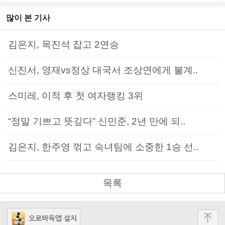
많이 본 기사
김은지, 목진석 잡고 2연승
신진서, 영재vs정상 대국서 조상연에게 불계..
스미레, 이적 후 첫 여자랭킹 3위
“정말 기쁘고 뜻깊다” 신민준, 2년 만에 되..
김은지, 한주영 꺾고 숙녀팀에 소중한 1승 선..
목록