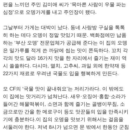
편을 느끼던 주민 김미애 씨가 ‘목마른 사람이 우물 파는
심정’으로 오뎅가게를 내고 주인장이 됐다.
그날부터 가게는 대박이 났다. 동네 사랑방 구실을 톡톡
히 하는 데다 오뎅이 정말 맛있기 때문. 백화점에만 납품
하는 ‘부산 오뎅’ 전문업체가 공급해 준다는 이 집의 오뎅
은 밀가루를 적게 쓴 까닭에 씹는 맛이 쫀득하다. 꼬치 각
각의 맛도 달라 16가지 맛을 한 자리에서 즐기는 재미 역
시 쏠쏠하다. 다시마, 멸치, 고추씨, 과일 외에 한약재 등
22가지 재료로 우려낸 국물도 입을 행복하게 만든다.
모 CF의 ‘국물 맛이 끝내줘요’는 저리가라다. 이 밖에도
이 집에는 맛거리가 넘쳐난다. 새우·오징어·홍합·소라가
들어간 해물떡볶이, 소면과 함께 즐기는 골뱅이무침, 소
금으로만 간을 한 메로구이 등도 맛꾼들의 입을 만족시키
기에 충분하다.이 집의 오뎅을 맛보기 위해서는 걸음을
서둘러야 한다. 저녁 8시가 넘으면 문 밖에서 한동안 군침