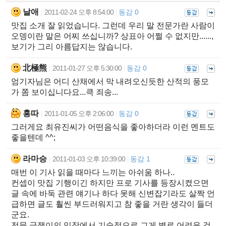
날애
2011-02-24 오후 8:54:00
동감 0
|
|
맛집 소개 잘 읽었습니다. 그런데 우리 말 전문가란 사람이
오뎅이란 말은 어찌 쓰십니까? 상표아 어쩔 수 없지만......,
보기가 그리 아름답지는 않습니다.
北極熊
2011-01-27 오후 5:30:00
동감 0
|
|
엄기자님은 어디 산채에서 막 내려오신듯한 산적의 풍모
가 쫌 보이십니다요...큭 죄송...
홍따
2011-01-05 오후 2:06:00
동감 0
|
|
그러게요 최유진씨가 어떤음식을 좋아하더라 이런 멘트도
좋을텐데 ^^;
라마승
2011-01-03 오후 10:39:00
동감 1
|
|
매번 이 기사 읽을 때마다 느끼는 아쉬움 하나..
컨셉이 맛집 기행이긴 하지만 프로 기사를 등장시켰으면
글 속에 바둑 관련 얘기나 하다 못해 신변잡기라도 살짝 언
급하면 글도 훨씬 부드러워지고 참 좋을 거란 생각이 들더
군요.
전문 글쟁이의 입장에서 기술적으로 그게 별로 어려운 것