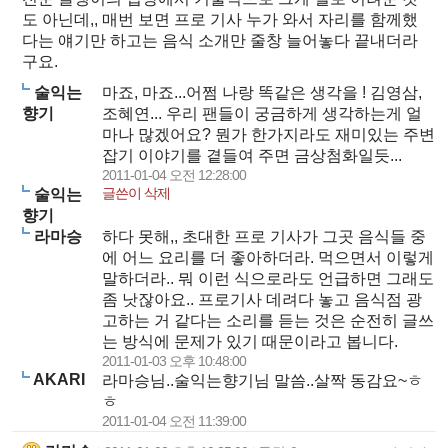
도 아닌데,, 매번 보면 프로 기사 누가 와서 자리를 함께했
다는 얘기만 하고는 음식 소개만 줄창 늘어놓다 끝내더라
구요.
술익는
마죠, 마죠...어쩜 나랑 똑같은 생각을 ! 김영삼,
향기
조혜연... 우리 팬들이 궁금하게 생각하는게 얼
마나 많겠어요? 뭔가 한가지라도 재미있는 주변
잡기 이야기를 곁들여 주면 금상첨화일듯...
2011-01-04 오전 12:28:00
글쓴이 삭제
술익는
향기
라마승
하다 못해,, 초대한 프로 기사가 그곳 음식들 중
에 어느 요리를 더 좋아하더라. 먹으면서 이렇게
말하더라.. 뭐 이런 식으로라도 언급하면 그래도
좀 낫잖아요.. 프로기사 데려다 놓고 음식점 광
고하는 거 같다는 소리를 듣는 것은 순전히 글쓰
는 방식에 문제가 있기 때문이라고 봅니다.
2011-01-03 오후 10:48:00
AKARI
라마승님..술익는향기님 말씀..살짝 동감요~ㅎ
ㅎ
2011-01-04 오전 11:39:00