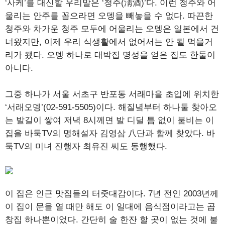
‘사케’를 대신할 우리말은 ‘청주(淸酒)’다. 이런 청주와 어
울리는 안주를 꼽으라면 오뎅을 빼놓을 수 없다. 따끈한
청주와 차가운 청주 모두에 어울리는 오뎅은 일본에서 건
너왔지만, 이제 우리 식생활에서 없어서는 안 될 먹을거
리가 됐다. 오뎅 하나로 대박집 명성을 얻은 집도 한둘이
아니다.
그중 하나가 서울 서초구 반포동 서래마을 초입에 위치한
‘서래오뎅’(02-591-5505)이다. 해질녘부터 하나둘 찾아오
는 발길이 쌓여 저녁 8시께면 발 디딜 틈 없이 붐비는 이
집을 바둑TV의 명해설자 김영삼 八단과 함께 찾았다. 바
둑TV의 미녀 진행자 최유진 씨도 동행했다.
이 집은 인근 맛집들의 터줏대감이다. 7년 전인 2003년께
이 집이 문을 열 때만 해도 이 일대에 음식점이라고는 곱
창집 하나뿐이었다. 간단히 술 한잔 할 곳이 없는 것에 불