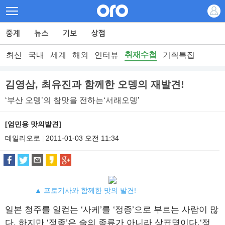
취재수첩
최신
국내
세계
해외
인터뷰
기획특집
김영삼, 최유진과 함께한 오뎅의 재발견!
‘부산 오뎅’의 참맛을 전하는‘서래오뎅’
[엄민용 맛의발견]
데일리오로
2011-01-03 오전 11:34
|
▲ 프로기사와 함께한 맛의 발견!
일본 청주를 일컫는 ‘사케’를 ‘정종’으로 부르는 사람이 많
다. 하지만 ‘정종’은 술의 종류가 아니라 상표명이다.‘정