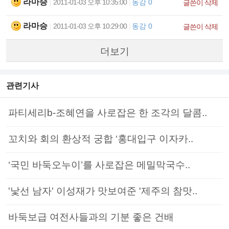
라마승
2011-01-03 오후 10:35:00
동감 0
|
|
글쓴이 삭제
라마승
2011-01-03 오후 10:29:00
동감 0
|
|
글쓴이 삭제
더보기
관련기사
파티세리b-조혜연을 사로잡은 한 조각의 달콤..
꼬치와 회의 환상적 궁합 ‘홍대입구 이자카..
‘국민 바둑오누이’를 사로잡은 메밀막국수..
'낯선 남자' 이성재가 맛보여준 '제주의 참맛..
바둑보급 여전사들과의 기분 좋은 건배