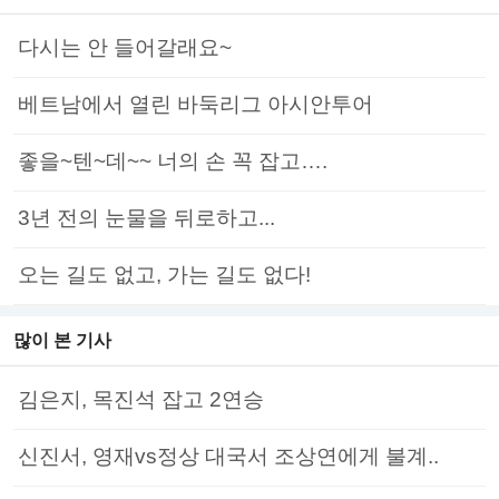
다시는 안 들어갈래요~
베트남에서 열린 바둑리그 아시안투어
좋을~텐~데~~ 너의 손 꼭 잡고….
3년 전의 눈물을 뒤로하고...
오는 길도 없고, 가는 길도 없다!
많이 본 기사
김은지, 목진석 잡고 2연승
신진서, 영재vs정상 대국서 조상연에게 불계..