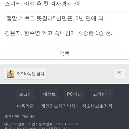
스미레, 이적 후 첫 여자랭킹 3위
“정말 기쁘고 뜻깊다” 신민준, 2년 만에 되..
김은지, 한주영 꺾고 숙녀팀에 소중한 1승 선..
목록
로그인
내정보
PC버전
고객센터
이용약관
|
개인정보처리방침
|
청소년보호정책
세계사이버기원(주)
대표 : 곽민호
|
사업자등록번호 : 220-81-86538
통신판매업 신고번호:2011-서울중구-0579