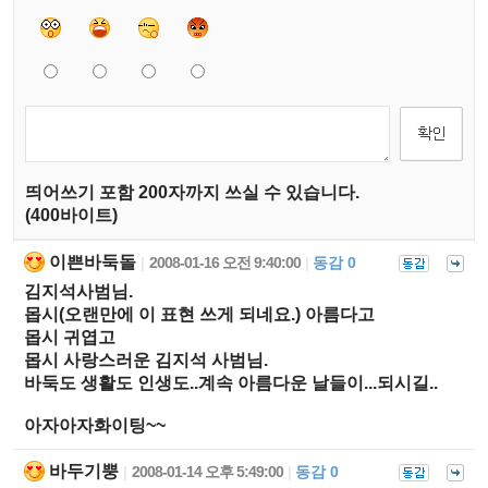
띄어쓰기 포함 200자까지 쓰실 수 있습니다.
(400바이트)
이쁜바둑돌
2008-01-16 오전 9:40:00
동감 0
|
|
김지석사범님.
몹시(오랜만에 이 표현 쓰게 되네요.) 아름다고
몹시 귀엽고
몹시 사랑스러운 김지석 사범님.
바둑도 생활도 인생도..계속 아름다운 날들이...되시길..
아자아자화이팅~~
바두기뿡
2008-01-14 오후 5:49:00
동감 0
|
|