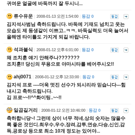
귀여운 얼굴에 바둑까지 잘 두시니...
류수유운
2008-01-13 오전 1:54:00
동감 0
|
|
김지석사범님 축하드립니다. 바둑에 기재도 넘치고 웃는
모습도 제 동생같이 이쁘고..ㅋㅋ. 바둑실력도 더욱 늘어서
올해엔 타이틀도 가지게 되길 바랍니다.
석과불식
2008-01-12 오후 6:01:00
동감 0
|
|
왜 조치훈 얘기 안해주나???????
조치훈!! 당신의 무용으로 야마시타를 베어주시오!!
ahj0071
2008-01-12 오후 12:33:00
동감 0
|
|
김지석 프로 ----더욱 멋진 선수가 되시리라 믿습니다---힘
내시고 축하드립니다.
김 프로~~!!^^화이팅..~~!!
일곱길거리
2008-01-12 오전 10:46:00
동감 0
|
|
축하합니당~! 그런데 상이 너무 적네,상의 숫자는 많을수
록 좋은 것인디.최우수,우수,장려,감투,연승,다승,신인,감
독,공로상 등으로 최소 10개 정도는 있어야...