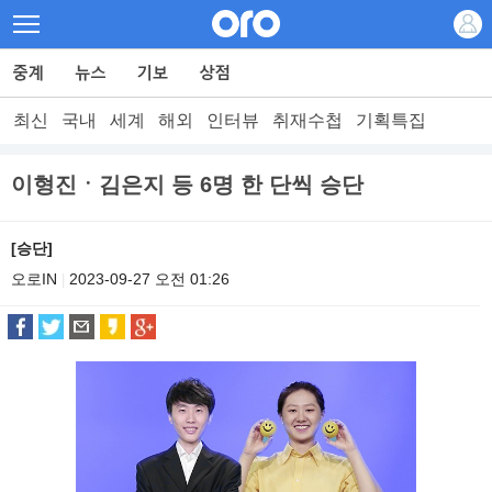
최신
국내
세계
해외
인터뷰
취재수첩
기획특집
이형진ㆍ김은지 등 6명 한 단씩 승단
[승단]
오로IN
2023-09-27 오전 01:26
|