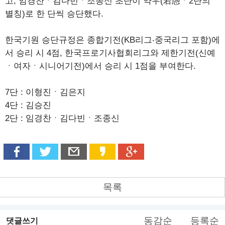
고, 임경찬ㆍ김다빈ㆍ조종신 초단이 약우(若愚ㆍ2단의
별칭)로 한 단씩 승단했다.
한국기원 승단규정은 종합기전(KB리그‧중국리그 포함)에
서 승리 시 4점, 한국프로기사협회리그와 제한기전(신예
ㆍ여자ㆍ시니어기전)에서 승리 시 1점을 부여한다.
7단 : 이형진ㆍ김은지
4단 : 김승진
2단 : 임경찬ㆍ김다빈ㆍ조종신
목록
동감순
등록순
댓글쓰기