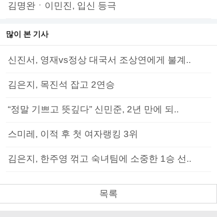
김명완ㆍ이민진, 입신 등극
많이 본 기사
신진서, 영재vs정상 대국서 조상연에게 불계..
김은지, 목진석 잡고 2연승
“정말 기쁘고 뜻깊다” 신민준, 2년 만에 되..
스미레, 이적 후 첫 여자랭킹 3위
김은지, 한주영 꺾고 숙녀팀에 소중한 1승 선..
목록