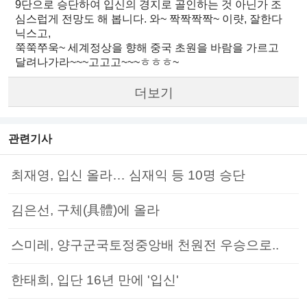
9단으로 승단하여 입신의 경지로 골인하는 것 아닌가 조
심스럽게 전망도 해 봅니다. 와~ 짝짝짝짝~ 이럇, 잘한다
닉스고,
쭉쭉쭈욱~ 세계정상을 향해 중국 초원을 바람을 가르고
달려나가라~~~고고고~~~ㅎㅎㅎ~
더보기
관련기사
최재영, 입신 올라… 심재익 등 10명 승단
김은선, 구체(具體)에 올라
스미레, 양구군국토정중앙배 천원전 우승으로..
한태희, 입단 16년 만에 '입신'