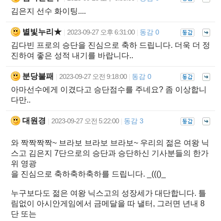
김은지 선수 화이팅....
별빛누리★
2023-09-27 오후 6:31:00
동감 0
|
|
김다빈 프로의 승단을 진심으로 축하 드립니다. 더욱 더 정
진하여 좋은 성적 내기를 바랍니다..
분당불패
2023-09-27 오전 9:18:00
동감 0
|
|
아마선수에게 이겼다고 승단점수를 주네요? 좀 이상합니
다만..
대원경
2023-09-27 오전 5:22:00
동감 3
|
|
와 짝짝짝짝~ 브라보 브라보 브라보~ 우리의 젊은 여왕 닉
스고 김은지 7단으로의 승단과 승단하신 기사분들의 한가
위 영광
을 진심으로 축하축하축하를 드립니다. _((()_
누구보다도 젊은 여왕 닉스고의 성장세가 대단합니다. 틀
림없이 아시안게임에서 금메달을 따 낼터, 그러면 년내 8
단 또는