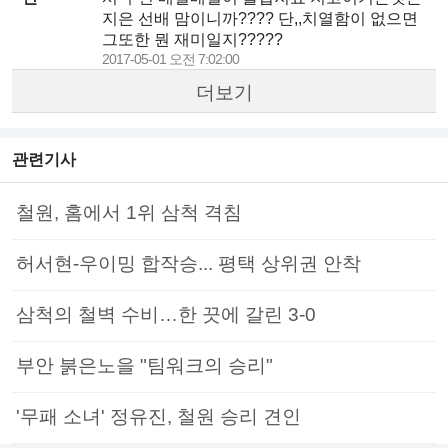
지은 선배 맘이니까???? 단,,치열함이 없으면
그또한 뭔 재미일지?????
2017-05-01 오전 7:02:00
더보기
관련기사
철원, 홈에서 1위 삼척 격침
허서현-우이밍 합작승... 평택 상위권 안착
삼척의 철벽 수비…한 끗에 갈린 3-0
부안 붉은노을 "팀워크의 승리"
'무패 소녀' 정유진, 철원 승리 견인