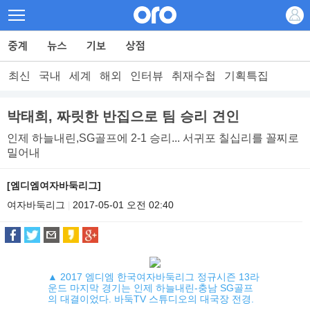
최신
국내
세계
해외
인터뷰
취재수첩
기획특집
박태희, 짜릿한 반집으로 팀 승리 견인
인제 하늘내린,SG골프에 2-1 승리... 서귀포 칠십리를 꼴찌로
밀어내
[엠디엠여자바둑리그]
여자바둑리그
2017-05-01 오전 02:40
|
▲ 2017 엠디엠 한국여자바둑리그 정규시즌 13라
운드 마지막 경기는 인제 하늘내린-충남 SG골프
의 대결이었다. 바둑TV 스튜디오의 대국장 전경.