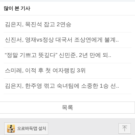
많이 본 기사
김은지, 목진석 잡고 2연승
신진서, 영재vs정상 대국서 조상연에게 불계..
“정말 기쁘고 뜻깊다” 신민준, 2년 만에 되..
스미레, 이적 후 첫 여자랭킹 3위
김은지, 한주영 꺾고 숙녀팀에 소중한 1승 선..
목록