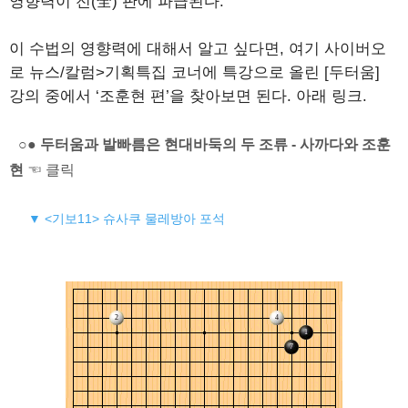
영향력이 전(全) 판에 파급된다.
이 수법의 영향력에 대해서 알고 싶다면, 여기 사이버오
로 뉴스/칼럼>기획특집 코너에 특강으로 올린 [두터움]
강의 중에서 ‘조훈현 편’을 찾아보면 된다. 아래 링크.
○● 두터움과 발빠름은 현대바둑의 두 조류 - 사까다와 조훈
현
☜ 클릭
▼ <기보11> 슈사쿠 물레방아 포석