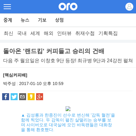
최신
국내
세계
해외
인터뷰
취재수첩
기획특집
돌아온 '랜드킴' 커피들고 승리의 건배
다음 주 월요일은 이창호 9단 등장! 최규병 9단과 24강전 펼쳐
[맥심커피배]
박주성
2017-01-10 오후 10:59
|
▲ 김성룡과 한종진이 선수로 변신해 '감독 혈전'을
함께 찍었다. 두 감독이 펼친 살떨리는 승부를 보
며 사이버오로 대국실에 모인 바둑팬들은 대화창
을 통해 환호했다.