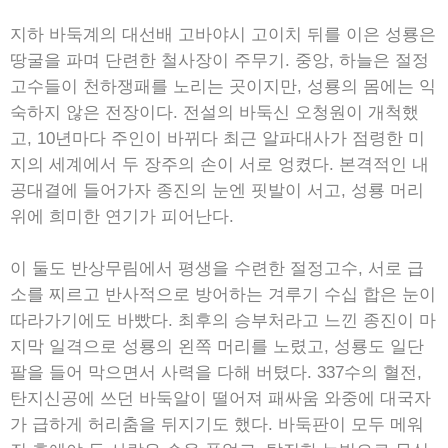
지하 바둑계의 대선배 고바야시 고이치 뒤를 이은 성룡은
땅굴을 파며 단련한 철사장이 주무기. 중앙, 하늘은 절정
고수들이 천하쟁패를 노리는 곳이지만, 성룡의 몸에는 익
숙하지 않은 전장이다. 전설의 바둑신 오청원이 개척했
고, 10년마다 주인이 바뀌다 최근 알파대사가 점령한 미
지의 세계에서 두 장주의 손이 서로 엉켰다. 본격적인 내
공대결에 들어가자 종진의 눈엔 핏발이 서고, 성룡 머리
위에 희미한 연기가 피어난다.
이 둘도 반상무림에서 평생을 수련한 절정고수, 서로 급
소를 찌르고 반사적으로 방어하는 겨루기 수십 합은 눈이
따라가기에도 바빴다. 최후의 승부처라고 느낀 종진이 마
지막 일격으로 성룡의 왼쪽 머리를 노렸고, 성룡도 일단
팔을 들어 막으면서 사력을 다해 버텼다. 337수의 혈전,
탄지신공에 쓰던 바둑알이 떨어져 패싸움 와중에 대국자
가 급하게 허리춤을 뒤지기도 했다. 바둑판이 모두 메워