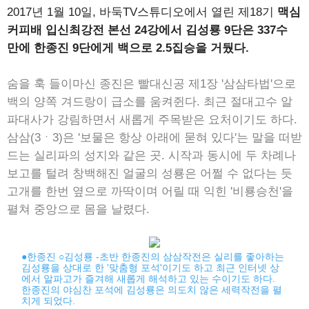
2017년 1월 10일, 바둑TV스튜디오에서 열린 제18기
맥심
커피배 입신최강전 본선 24강에서 김성룡 9단은 337수
만에 한종진 9단에게 백으로 2.5집승을 거뒀다.
숨을 훅 들이마신 종진은 빨대신공 제1장 '삼삼타법'으로
백의 양쪽 겨드랑이 급소를 움켜쥔다. 최근 절대고수 알
파대사가 강림하면서 새롭게 주목받은 요처이기도 하다.
삼삼(3ㆍ3)은 '보물은 항상 아래에 묻혀 있다'는 말을 떠받
드는 실리파의 성지와 같은 곳. 시작과 동시에 두 차례나
보고를 털려 창백해진 얼굴의 성룡은 어쩔 수 없다는 듯
고개를 한번 옆으로 까딱이며 어릴 때 익힌 '비룡승천'을
펼쳐 중앙으로 몸을 날렸다.
●한종진 ○김성룡 -초반 한종진의 삼삼작전은 실리를 좋아하는
김성룡을 상대로 한 '맞춤형 포석'이기도 하고 최근 인터넷 상
에서 알파고가 즐겨해 새롭게 해석하고 있는 수이기도 하다.
한종진의 야심찬 포석에 김성룡은 의도치 않은 세력작전을 펼
치게 되었다.