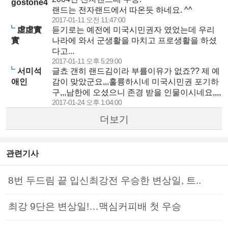
gostone4
랜드는 전자랜드에서 따온듯 하네요. ^^
2017-01-11 오전 11:47:00
虛虛實
듣기로는 예전에 미국시민권자 였었는데 우리
實
나라에 와서 군생활을 마치고 프로생활을 하셨
다고...
2017-01-11 오후 5:29:00
서미석
글쵸 갠히 랜드김이라 부를이유가 없죠?? 제 예
애인
감이 맞았군요,,,훌륭하시네 미국시민권 포기하
구,,,남한에 오셨으니 존경 받을 인물이시네요,,,,
2017-01-24 오후 1:04:00
더보기
관련기사
8번 두드림 끝 입신최강전 우승한 변상일, 트..
최강 9단은 변상일!…맥심커피배 첫 우승