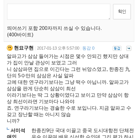
띄어쓰기 포함 200자까지 쓰실 수 있습니다.
(400바이트)
현묘구현
2017-01-13 오후 5:57:00
동감 0
|
|
알파고가 삼삼 들어가는 시점은 몇수 안되긴 했지만 상대
가 집이 안날 관상이 보였고 그러
니 삼삼파면 집으로 이긴다는 그런 뉘앙스였고, 한종진 九
단의 5수만의 삼삼은 사실 알파
고에 대한 연구라기보다는 그냥 떡수 아닙니까. 알파고가
삼삼을 판게 단순히 삼삼이 최선
이라기보다는 딱 그 상황이였다고 보이고 만약 삼삼이 항
상 최선이라면 기보마다 나와야
죠. 연구라기보다는 경솔한 수로 보입니다. 지금 알파고 수
갖고 장난할 때는 아니지 않습
니까?
서미석
한종진9단 국대 이끌고 중국 도시대항전 단체전
애인
우승 이끌며 배운 신선한 수인데 그리 평가 하시