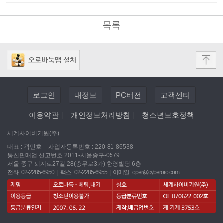
목록
로그인
내정보
PC버전
고객센터
이용약관
|
개인정보처리방침
|
청소년보호정책
세계사이버기원(주)
대표 : 곽민호
|
사업자등록번호 : 220-81-86538
통신판매업 신고번호:2011-서울중구-0579
서울 중구 퇴계로27길 28(충무로3가) 한영빌딩 6층
전화 : 02-2285-6950
|
팩스 : 02-2285-6955
|
이메일 :
oper@cyberoro.com