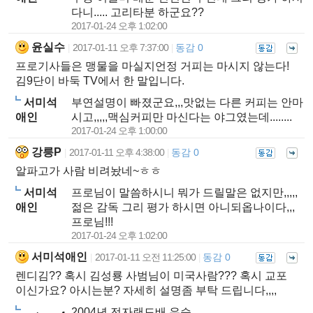
다니..... 고리타분 하군요??
2017-01-24 오후 1:02:00
윤실수
2017-01-11 오후 7:37:00
동감 0
|
|
프로기사들은 맹물을 마실지언정 거피는 마시지 않는다!
김9단이 바둑 TV에서 한 말입니다.
서미석
부연설명이 빠졌군요,,,맛없는 다른 커피는 안마
애인
시고,,,,,맥심커피만 마신다는 야그였는데........
2017-01-24 오후 1:00:00
강릉P
2017-01-11 오후 4:38:00
동감 0
|
|
알파고가 사람 비려놨네~ㅎㅎ
서미석
프로님이 말씀하시니 뭐가 드릴말은 없지만,,,,,
애인
젊은 감독 그리 평가 하시면 아니되옵나이다,,,
프로님!!!
2017-01-24 오후 1:02:00
서미석애인
2017-01-11 오전 11:25:00
동감 0
|
|
렌디김?? 혹시 김성룡 사범님이 미국사람??? 혹시 교포
이신가요? 아시는분? 자세히 설명좀 부탁 드립니다,,,,
2004년 전자랜드배 우승.