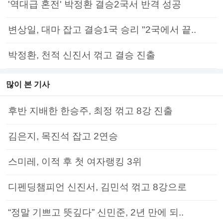
'역대급 혼전' 박정환 결승2국서 반격 성공
변상일, 대마 잡고 결승1국 승리 "2국에서 끝..
박정환, 천적 신진서 꺾고 결승 진출
많이 본 기사
후반 지배한 한승주, 최정 꺾고 8강 진출
김은지, 목진석 잡고 2연승
스미레, 이적 후 첫 여자랭킹 3위
디펜딩챔피언 신진서, 김민석 꺾고 8강으로
“정말 기쁘고 뜻깊다” 신민준, 2년 만에 되..