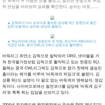
진 후에야 두 사람은 손을 풀었고, 탈진한 눈빛으로 무심
히 반상을 바라보며 승패를 확인한다. 승자는 바로…….
▲ 감독에서 다시 승부사로 돌아온 김성룡 9단. 한종진과 벌인
감독 대결'에서 승리해 16강에 올랐다.
▲ 맥심커피배 24강, 한종진의 첫 착점. 최근까지 KB바둑리그,
직장인 대회, 중국 CWL리그에서 감독으로 활약했다.
바둑리그 최연소 감독으로 발탁되어 ORO, 넷마블을 거
쳐 한국물가정보팀 감독으로 활약하고 있는 한종진 9단.
올해는 중국 CWL리그에도 감독으로 참가 첫해에 결승진
출이라는 쾌거를 이루며 '바둑계의 히딩크'로 불렸다. 김
성룡 9단도 설명이 더 필요 없는 바둑계의 명해설자, 명감
독이다. 사이버오로에선 썰전코너를 담당해 '바둑계 김구
라'로 톡톡 튀는 입담을 선보이고 있다.
2004년 전자랜드배 왕정왕전에서 우승해 한때 '랜드킴'이