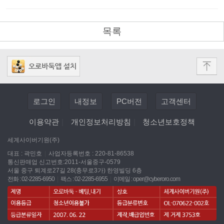
목록
로그인
내정보
PC버전
고객센터
이용약관
|
개인정보처리방침
|
청소년보호정책
세계사이버기원(주)
대표 : 곽민호
|
사업자등록번호 : 220-81-86538
통신판매업 신고번호:2011-서울중구-0579
서울 중구 퇴계로27길 28(충무로3가) 한영빌딩 6층
전화 : 02-2285-6950
|
팩스 : 02-2285-6955
|
이메일 :
oper@cyberoro.com