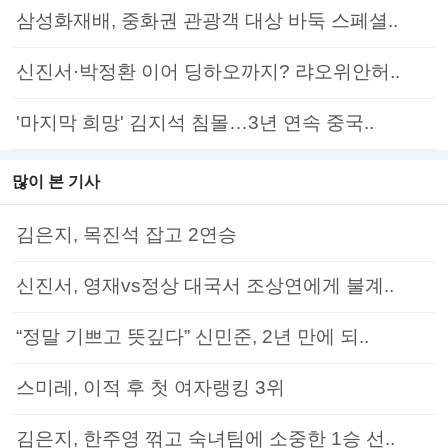
삼성화재배, 중화권 관광객 대상 바둑 스페셜..
신진서·박정환 이어 딩하오까지? 랴오위안허..
'마지막 희망' 김지석 침몰…3년 연속 중국..
많이 본 기사
김은지, 목진석 잡고 2연승
신진서, 영재vs정상 대국서 조상연에게 불계..
“정말 기쁘고 뜻깊다” 신민준, 2년 만에 되..
스미레, 이적 후 첫 여자랭킹 3위
김은지, 한주영 꺾고 숙녀팀에 소중한 1승 선..