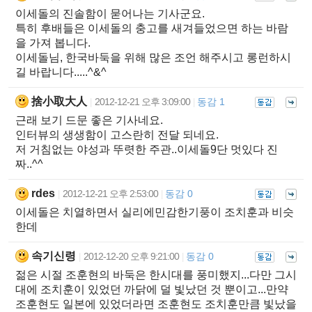
이세돌의 진솔함이 묻어나는 기사군요.
특히 후배들은 이세돌의 충고를 새겨들었으면 하는 바람
을 가져 봅니다.
이세돌님, 한국바둑을 위해 많은 조언 해주시고 롱런하시
길 바랍니다.....^&^
捨小取大人
2012-12-21 오후 3:09:00
동감 1
|
|
근래 보기 드문 좋은 기사네요.
인터뷰의 생생함이 고스란히 전달 되네요.
저 거침없는 야성과 뚜렷한 주관..이세돌9단 멋있다 진
짜..^^
rdes
2012-12-21 오후 2:53:00
동감 0
|
|
이세돌은 치열하면서 실리에민감한기풍이 조치훈과 비슷
한데
속기신령
2012-12-20 오후 9:21:00
동감 0
|
|
젊은 시절 조훈현의 바둑은 한시대를 풍미했지...다만 그시
대에 조치훈이 있었던 까닭에 덜 빛났던 것 뿐이고...만약
조훈현도 일본에 있었더라면 조훈현도 조치훈만큼 빛났을