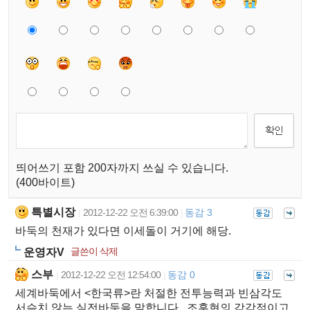
띄어쓰기 포함 200자까지 쓰실 수 있습니다.
(400바이트)
특별시장
2012-12-22 오전 6:39:00
동감 3
|
|
바둑의 천재가 있다면 이세돌이 거기에 해당.
글쓴이 삭제
운영자V
스부
2012-12-22 오전 12:54:00
동감 0
|
|
세계바둑에서 <한국류>란 처절한 전투능력과 빈삼각도
서슴치 않는 실전바둑을 말합니다...조훈현의 감각적이고