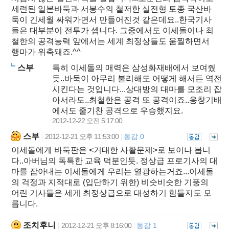
세련된 일본바둑과 서봉수의 철저한 실전형 토종 국산바
둑이 긴세월 싸워가면서 만들어진것 같은데요..한국기사
들은 대부분이 전투가 셉니다. 그중에서도 이세돌이나 최
철한의 공격능력 앞에서는 세계 최정상들도 움찔하면서
행마가 위축돼죠.^^
스부
특히 이세돌의 매력은 삼성화재배에서 보여줬
듯..바둑이 아무리 불리해도 어떻게 해서든 역전
시킨다는 것입니다...상대방의 대마를 모조리 잡
아서라도..최철한은 공격 또 공격이죠..응창기배
에서도 줄기찬 공격으로 우승했지요.
2012-12-22 오전 5:17:00
스부
2012-12-21 오후 11:53:00
동감 0
|
|
이세돌에게 바둑판은 <거대한 사활문제>로 보이나 봅니
다..아버님의 독특한 교육 덕분인듯. 정상급 프로기사의 대
마를 잡아내는 이세돌에게 우리는 열광하는거죠...이세돌
의 걱정과 지적대로 (입단하기 위한) 비슷비슷한 기풍의
어린 기사들은 세게 최정상급으로 대성하기 힘들지도 모
릅니다.
조치후니
2012-12-21 오후 8:16:00
동감 1
|
|