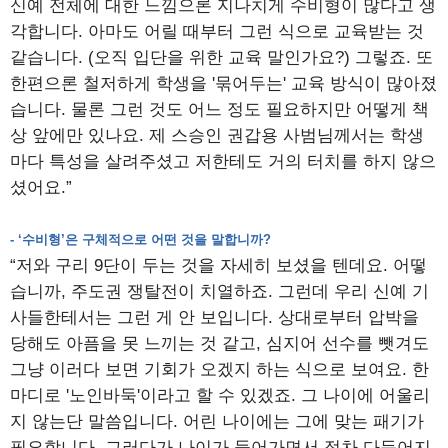
신예 전체에 대한 느낌으론 지나치게 수비형이 많다고 생
각합니다. 아마도 어릴 때부터 그런 식으로 교육받는 것
같습니다. (오직 입단을 위한 교육 말인가요?) 그렇죠. 또
한편으론 철저하게 학생을 '묶어두는' 교육 방식이 많아졌
습니다. 물론 그런 것도 어느 정도 필요하지만 어떻게 책
상 앞에만 있나요. 제 스승인 권갑용 사범님께서는 학생
마다 특성을 살려주셨고 저한테도 거의 터치를 하지 않으
셨어요.”
- ‘수비형’은 구체적으로 어떤 것을 말합니까?
“저와 구리 9단이 두는 것을 자세히 보셨을 텐데요. 어떻
습니까, 주도권 쟁탈전이 치열하죠. 그런데 우리 신예 기
사들한테서는 그런 게 안 보입니다. 상대로부터 압박을
당해도 아픔을 못 느끼는 것 같고, 심지어 선수를 뺏겨도
그냥 이러다 보면 기회가 오겠지 하는 식으로 보여요. 한
마디로 '노인바둑'이라고 할 수 있겠죠. 그 나이에 어울리
지 않는단 말씀입니다. 어린 나이에는 그에 맞는 패기가
필요합니다. 그러다가 나이가 들어가면서 점차 다듬어지