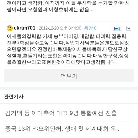
것이라고 생각함. 아직까지 이들 두사람을 능가할 만한 사
람이라면 오청원과 이창호밖에는 없음..
ekrtm701
2012-12-20 오후 8:44:00
동감 0
|
|
이세돌의갛력함.기세.승부타이밍,대담함,파괴력,집충력.
전부a학점믈주고싶습니다,직업기사님분들은멘토로삼았
으면좋겠어요.진정한바둑제왕이세돌바둑해.대담한구상
설할때,흔들기라는표현은격이낮습니다.대담한구상,상상
을초월한수라고표현한것이격에맞다고생각됨니다
더보기
관련기사
김기백 등 아마추어 대표 9명 통합예선 진출
중국 13위 랴오위안허, 생애 첫 세계대회 우..